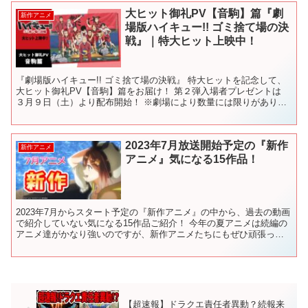
大ヒット御礼PV【音駒】篇『劇
新作アニメ
場版ハイキュー!! ゴミ捨て場の決
戦』｜特大ヒット上映中！
『劇場版ハイキュー!! ゴミ捨て場の決戦』 特大ヒットを記念して、
大ヒット御礼PV【音駒】篇をお届け！ 第２弾入場者プレゼントは
３月９日（土）より配布開始！ ※劇場により数量には限りがありま
す。 ※３月２２日（金）までの配布となります。 ...
2023年7月放送開始予定の『新作
新作アニメ
アニメ』気になる15作品！
2023年7月からスタート予定の『新作アニメ』の中から、過去の動画
で紹介していない気になる15作品ご紹介！ 今年の夏アニメは続編の
アニメ達がかなり強いのですが、新作アニメたちにもぜひ頑張って
もらいたい！！ 2023年の新作アニメの中から覇権...
【超速報】ドラクエ責任者異動？続報来