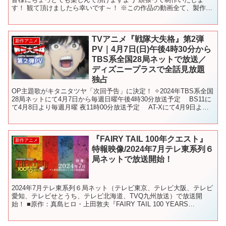
す！ 観て頂けましたら幸いです～！ ※この作品の動画全て、製作者
は広告を設定しておりません。
TVアニメ『戦隊大失格』第2弾
新作アニメ
PV｜4月7日(日)午後4時30分から
TBS系全国28局ネットで放送／
ディズニープラスで全話見放題
独占
OP主題歌がキタニタツヤ「次回予告」に決定！ ✧2024年TBS系全国
28局ネットにて4月7日から毎週日曜午後4時30分放送予定 BS11に
て4月8日より毎週月曜 夜11時00分放送予定 AT-Xにて4月9日より
毎週火曜 夜9時00分放...
『FAIRY TAIL 100年クエスト』
新作アニメ
特報映像/2024年7月テレ東系列６
局ネットで放送開始！
2024年7月テレ東系列６局ネット（テレビ東京、テレビ大阪、テレビ
愛知、テレビせとうち、テレビ北海道、TVQ九州放送）で放送開
始！ ■原作：真島ヒロ・上田敦夫『FAIRY TAIL 100 YEARS
QUEST』（講談社「マガジンポケット...