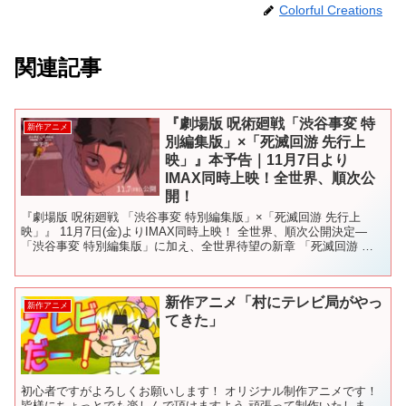
Colorful Creations
関連記事
『劇場版 呪術廻戦「渋谷事変 特
新作アニメ
別編集版」×「死滅回游 先行上
映」』本予告｜11月7日より
IMAX同時上映！全世界、順次公
開！
『劇場版 呪術廻戦 「渋谷事変 特別編集版」×「死滅回游 先行上
映」』 11月7日(金)よりIMAX同時上映！ 全世界、順次公開決定―
「渋谷事変 特別編集版」に加え、全世界待望の新章 「死滅回游 前
編」第1・2話を世界初公開！ 渋谷から日...
新作アニメ「村にテレビ局がやっ
新作アニメ
てきた」
初心者ですがよろしくお願いします！ オリジナル制作アニメです！
皆様にちょっとでも楽しんで頂けますよう 頑張って制作いたしま