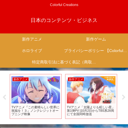
Colorful Creations
日本のコンテンツ・ビジネス
新作アニメ
新作ゲーム
ホロライブ
プライバシーポリシー 【Colorful Creation】
特定商取引法に基づく表記（商取引に関する開示）
新作アニメ
新作アニメ
新
ち』
TVアニメ『この素晴らしい世界に
TVアニメ「太陽よりも眩しい星」
TV
祝福を！３』ノンクレジットオー
第1弾PV |10月2日からTBS系28局
第2
プニング映像
にて全国同時放送
│K
Ope