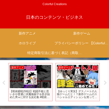
Colorful Creations
日本のコンテンツ・ビジネス
新作アニメ
新作ゲーム
ホロライブ
プライバシーポリシー 【Colorful Creation】
特定商取引法に基づく表記（商取引に関する開示）
新作アニメ
新作ゲーム
新
大き
【呪術廻戦258話】戦闘不能と思
【ゆっくり実況】デスノートの人
【夏
ヤ
いきや普通に伏魔御厨子を防ぎ始
狼ゲームだと！？新作ゲームのス
べる
今期
めた男ｗに対する反応集 #呪術廻
ペシャルエディションを買ってみ
【
ア
戦 #反応集 #呪術258話
た【天才チルノの珍デスノート人
だ
狼/DEATH NOTE Killer Within】
Part429