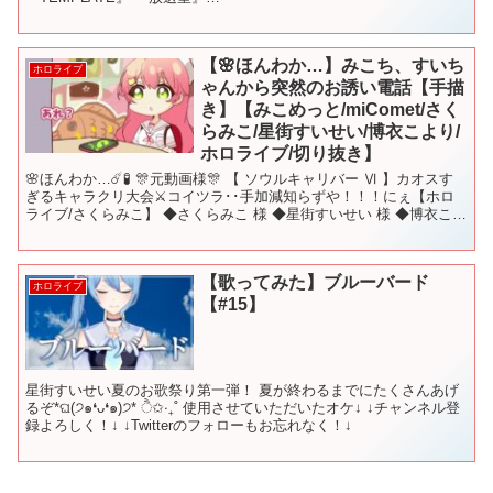
▼▼▼▼▼▼▼▼▼▼▼▼▼▼▼▼▼▼▼▼ 💙CD「スイ...
【🌸ほんわか…】みこち、すいち
ホロライブ
ゃんから突然のお誘い電話【手描
き】【みこめっと/miComet/さく
らみこ/星街すいせい/博衣こより/
ホロライブ/切り抜き】
🌸ほんわか…☄️🧪 🎊元動画様🎊 【 ソウルキャリバー Ⅵ 】カオスす
ぎるキャラクリ大会⚔コイツラ･･手加減知らずや！！！にぇ【ホロ
ライブ/さくらみこ】 ◆さくらみこ 様 ◆星街すいせい 様 ◆博衣こよ
り 様 音：OtoLogic 様 ED...
【歌ってみた】ブルーバード
ホロライブ
【#15】
星街すいせい夏のお歌祭り第一弾！ 夏が終わるまでにたくさんあげ
るぞ*ଘ(੭๑❛ᴗ❛๑)੭* ੈ✩‧₊˚ 使用させていただいたオケ↓ ↓チャンネル登
録よろしく！↓ ↓Twitterのフォローもお忘れなく！↓