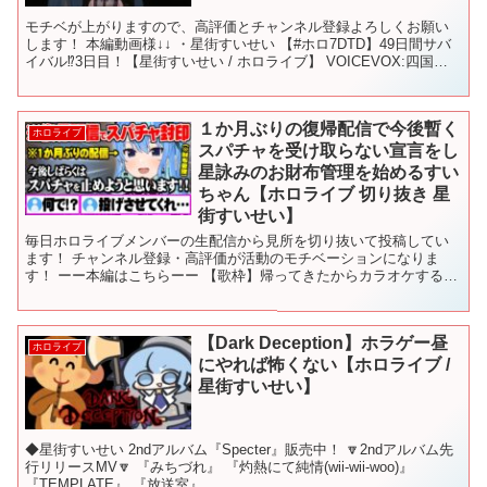
モチベが上がりますので、高評価とチャンネル登録よろしくお願い
します！ 本編動画様↓↓ ・星街すいせい 【#ホロ7DTD】49日間サバ
イバル⁉3日目！【星街すいせい / ホロライブ】 VOICEVOX:四国め
たん #ホロライブ #ホロライブ切...
１か月ぶりの復帰配信で今後暫く
ホロライブ
スパチャを受け取らない宣言をし
星詠みのお財布管理を始めるすい
ちゃん【ホロライブ 切り抜き 星
街すいせい】
毎日ホロライブメンバーの生配信から見所を切り抜いて投稿してい
ます！ チャンネル登録・高評価が活動のモチベーションになりま
す！ ーー本編はこちらーー 【歌枠】帰ってきたからカラオケするぞ
～～～🎤✨【ホロライブ / 星街すいせい 】 @Hosh...
【Dark Deception】ホラゲー昼
ホロライブ
にやれば怖くない【ホロライブ /
星街すいせい】
◆星街すいせい 2ndアルバム『Specter』販売中！ 🔽2ndアルバム先
行リリースMV🔽 『みちづれ』 『灼熱にて純情(wii-wii-woo)』
『TEMPLATE』 『放送室』