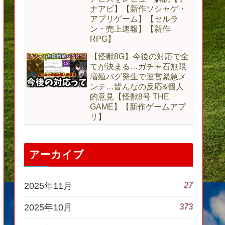
ナアビ】【新作ソシャゲ・
アプリゲーム】【セルラ
ン・売上速報】【新作
RPG】
【怪獣8G】今後の対応で全
てが決まる…ガチャ石無限
増殖バグ発生で運営緊急メ
ンテ…皆んなの反応&個人
的意見【怪獣8号 THE
GAME】【新作ゲームアプ
リ】
アーカイブ
27
2025年11月
373
2025年10月