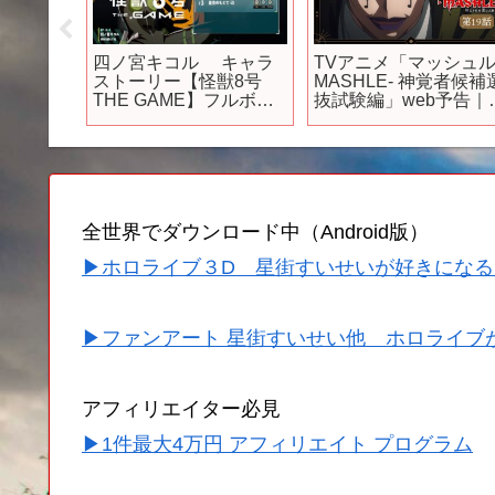
年バトル
四ノ宮キコル キャラ
TVアニメ「マッシュル
アニメ3
ストーリー【怪獣8号
MASHLE- 神覚者候補
THE GAME】フルボイ
抜試験編」web予告｜
ス 【新作ゲーム】
19話「マッシュ・バー
ンデッドと音の魔法使
い」
全世界でダウンロード中（Android版）
▶ホロライブ３D 星街すいせいが好きになる
▶ファンアート 星街すいせい他 ホロライブ
アフィリエイター必見
▶1件最大4万円 アフィリエイト プログラム