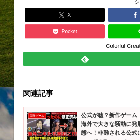
シ
X
Pocket
Colorful C
関連記事
公式が嘘？新作ゲーム「St
新作ゲーム
海外で大きな騒動に発
態へ！非難される公式