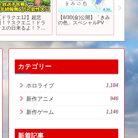
【ドラクエ12】超悲
【8/30(金)公開】「きみ
『北斗の拳
報！？スクエニ！ドラ
の色」スペシャルPV
THE N
クエの日来るよ！？予
ティザー
告何も無し…FF16＆
ver.）｜Te
FF7リバース失敗だった
模様…
カテゴリー
1,184
ホロライブ
946
新作アニメ
1,146
新作ゲーム
新着記事