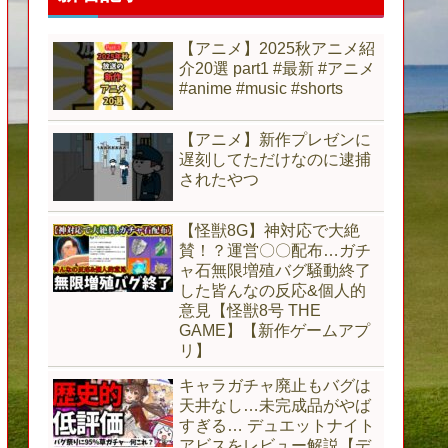
【アニメ】2025秋アニメ紹
介20選 part1 #最新 #アニメ
#anime #music #shorts
【アニメ】新作プレゼンに
遅刻してただけなのに逮捕
されたやつ
【怪獣8G】神対応で大絶
賛！？運営〇〇配布…ガチ
ャ石無限増殖バグ騒動終了
した皆んなの反応&個人的
意見【怪獣8号 THE
GAME】【新作ゲームアプ
リ】
キャラガチャ廃止もバグは
天井なし…未完成品がやば
すぎる… デュエットナイト
アビスをレビュー解説【デ