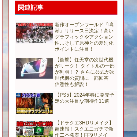
関連記事
新作オープンワールド『鳴
潮』リリース日決定！高い
グラフィックやアクション
性…そして原神との差別化
ポイントに注目！
【衝撃】任天堂の次世代機
がリーク！ タイトルの一部
が判明！？ さらに公式が次
世代機の質問に一部回答！
信憑性も解説！
【PS5】2024年春に発売予
定の大注目な期待作11選
【ドラクエ3HDリメイク】
超速報！スクエニガチで新
作二本発表！FF9リメイ