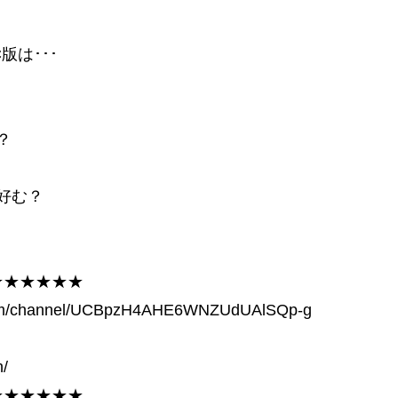
版は･･･
い？
を好む？
★★★★★★
channel/UCBpzH4AHE6WNZUdUAlSQp-g
h/
★★★★★★