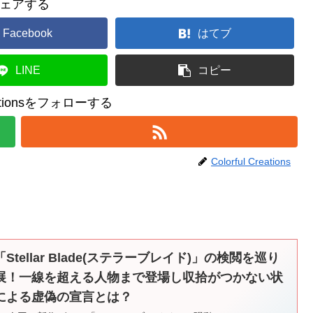
ェアする
Facebook
はてブ
LINE
コピー
reationsをフォローする
Colorful Creations
ellar Blade(ステラーブレイド)」の検閲を巡り
展！一線を超える人物まで登場し収拾がつかない状
による虚偽の宣言とは？