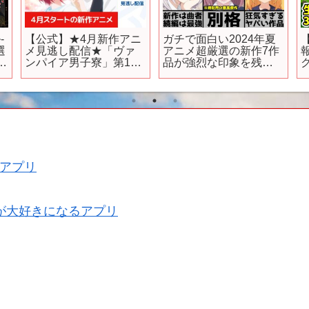
-
【公式】★4月新作アニ
ガチで面白い2024年夏
選
メ見逃し配信★「ヴァ
アニメ超厳選の新作7作
第
ンパイア男子寮」第1話
品が強烈な印象を残す
期間限定本編配信
曲者揃いでヤバすぎる
【2024年アニメ】【お
すすめアニメ】【2.5次
元の誘惑】【しかの
こ】【ロシデレ】【推
しの子】
アプリ
が大好きになるアプリ