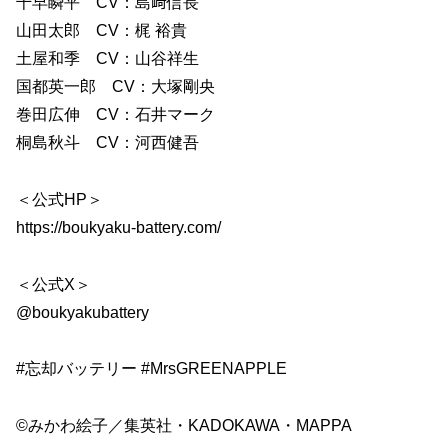
千早瞬平 CV：島﨑信長
山田太郎 CV：梶 裕貴
土屋和季 CV：山谷祥生
国都英一郎 CV：大塚剛央
巻田広伸 CV：石井マーク
桐島秋斗 CV：河西健吾
＜公式HP＞
https://boukyaku-battery.com/
＜公式X＞
@boukyakubattery
#忘却バッテリー #MrsGREENAPPLE
©みかわ絵子／集英社・KADOKAWA・MAPPA