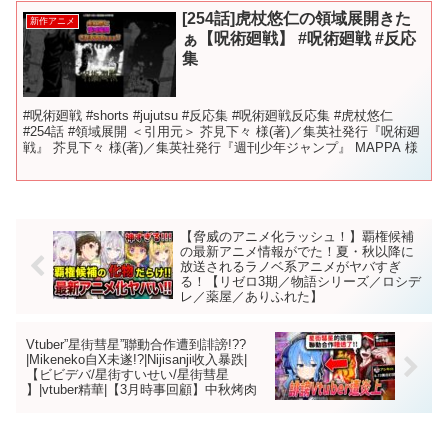
[254話]虎杖悠仁の領域展開きた
新作アニメ
ぁ【呪術廻戦】 #呪術廻戦 #反応
集
#呪術廻戦 #shorts #jujutsu #反応集 #呪術廻戦反応集 #虎杖悠仁
#254話 #領域展開 ＜引用元＞ 芥見下々 様(著)／集英社発行『呪術廻
戦』 芥見下々 様(著)／集英社発行『週刊少年ジャンプ』 MAPPA 様
【脅威のアニメ化ラッシュ！】覇権候補
の最新アニメ情報がでた！夏・秋以降に
放送されるラノベ系アニメがヤバすぎ
る！【リゼロ3期／物語シリーズ／ロシデ
レ／薬屋／ありふれた】
Vtuber”星街彗星”聯動合作遭到誹謗!??
|Mikeneko自X未遂!?|Nijisanji收入暴跌|
【ビビデバ/星街すいせい/星街彗星
】|vtuber精華|【3月時事回顧】中秋烤肉