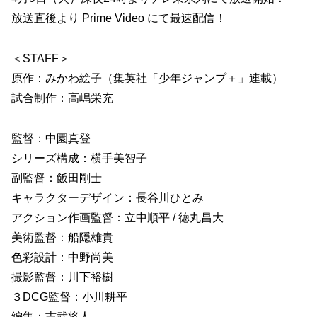
放送直後より Prime Video にて最速配信！
＜STAFF＞
原作：みかわ絵子（集英社「少年ジャンプ＋」連載）
試合制作：高嶋栄充
監督：中園真登
シリーズ構成：横手美智子
副監督：飯田剛士
キャラクターデザイン：長谷川ひとみ
アクション作画監督：立中順平 / 徳丸昌大
美術監督：船隠雄貴
色彩設計：中野尚美
撮影監督：川下裕樹
３DCG監督：小川耕平
編集：吉武将人