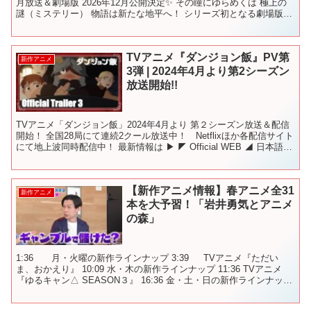
月放送＆劇場版 2026年12月公開決定✨ その瞳にゆらめくは 極上の
謎（ミステリー） 物語は新たな地平へ！ シリーズ初となる劇場版
は、原作者・日向夏による完全新作ス...
TVアニメ『ダンジョン飯』PV第
新作アニメ
3弾 | 2024年4月より第2シーズン
放送開始!!
TVアニメ「ダンジョン飯」2024年4月より 第２シーズン放送＆配信
開始！ 全国28局にて連続2クール放送中！ Netflixほか各配信サイト
にて地上波同時配信中！ 最新情報は ▶ ◤ Official WEB ◢ 日本語公
式） Offic...
【新作アニメ情報】春アニメ全31
新作アニメ
本を大予習！「岩井勇気とアニメ
の森」
1:36 月・火曜の新作ラインナップ 3:39 TVアニメ『ただい
ま、おかえり』 10:09 水・木の新作ラインナップ 11:36 TVアニメ
『ゆるキャン△ SEASON３』 16:36 金・土・日の新作ラインナップ
19:48 TV...