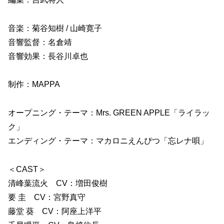
音楽：菊谷知樹 / 山崎寛子
音響監督：名倉靖
音響効果：長谷川卓也
制作：MAPPA
オープニング・テーマ：Mrs. GREEN APPLE「ライラッ
ク」
エンディング・テーマ：マカロニえんぴつ「忘レナ唄」
＜CAST＞
清峰葉流火 CV：増田俊樹
要 圭 CV：宮野真守
藤堂 葵 CV：阿座上洋平