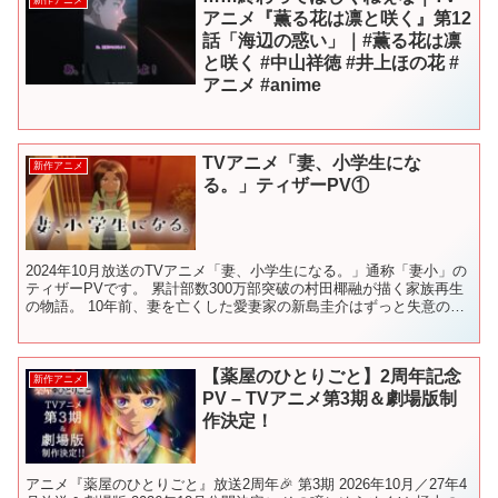
アニメ『薫る花は凛と咲く』第12
話「海辺の惑い」｜#薫る花は凛
と咲く #中山祥徳 #井上ほの花 #
アニメ #anime
TVアニメ「妻、小学生にな
新作アニメ
る。」ティザーPV①
2024年10月放送のTVアニメ「妻、小学生になる。」通称「妻小」の
ティザーPVです。 累計部数300万部突破の村田椰融が描く家族再生
の物語。 10年前、妻を亡くした愛妻家の新島圭介はずっと失意の中
にいた。 だがある日、小学生の女の子、白石...
【薬屋のひとりごと】2周年記念
新作アニメ
PV – TVアニメ第3期＆劇場版制
作決定！
アニメ『薬屋のひとりごと』放送2周年🎉 第3期 2026年10月／27年4