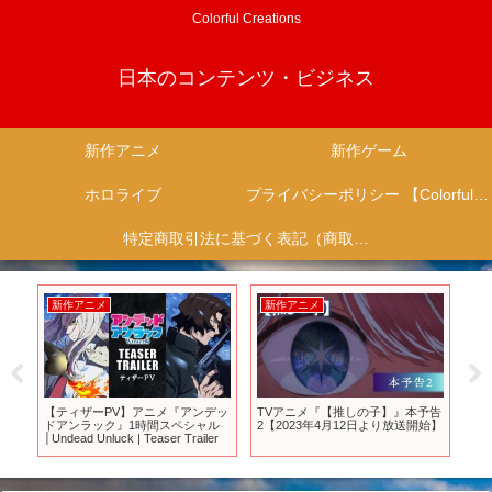
Colorful Creations
日本のコンテンツ・ビジネス
新作アニメ
新作ゲーム
ホロライブ
プライバシーポリシー 【Colorful Creation】
特定商取引法に基づく表記（商取引に関する開示）
新作アニメ
新作アニメ
新
作
【ティザーPV】アニメ『アンデッ
TVアニメ『【推しの子】』本予告
【
ドアンラック』1時間スペシャル
2【2023年4月12日より放送開始】
が
│Undead Unluck | Teaser Trailer
ーム
じ】
ゲ