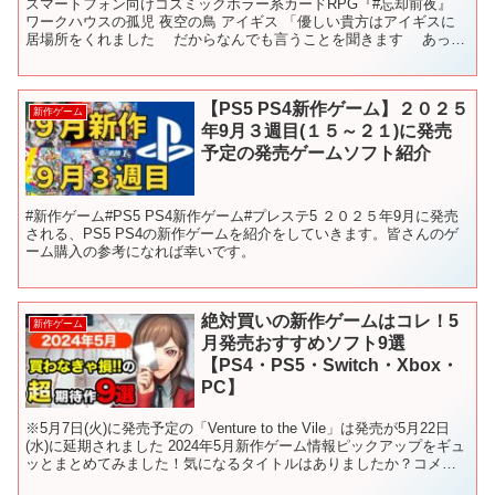
スマートフォン向けコズミックホラー系カードRPG『#忘却前夜』
ワークハウスの孤児 夜空の鳥 アイギス 「優しい貴方はアイギスに
居場所をくれました だからなんでも言うことを聞きます あっ、
で・・・でも」 アイギス（ CV. #山本彩乃 ...
【PS5 PS4新作ゲーム】２０２５
新作ゲーム
年9月３週目(１５～２１)に発売
予定の発売ゲームソフト紹介
#新作ゲーム#PS5 PS4新作ゲーム#プレステ5 ２０２５年9月に発売
される、PS5 PS4の新作ゲームを紹介をしていきます。皆さんのゲ
ーム購入の参考になれば幸いです。
絶対買いの新作ゲームはコレ！5
新作ゲーム
月発売おすすめソフト9選
【PS4・PS5・Switch・Xbox・
PC】
※5月7日(火)に発売予定の「Venture to the Vile」は発売が5月22日
(水)に延期されました 2024年5月新作ゲーム情報ピックアップをギュ
ッとまとめてみました！気になるタイトルはありましたか？コメン
トで教えてくださいね！...