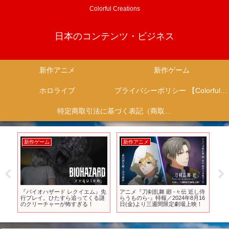
Colorful Creations
日本のコンテンツ・ビジネス
新作アニメ
新作ゲーム
ホロライブ
プライバシーポリシー 【Colorful Creation】
特定商取引法に基づく表記（商取引に関する開示）
新作ゲーム
新作アニメ
新
掛
『バイオハザード レクイエム』先
アニメ『刀剣乱舞 廻 -々伝 近し侍
【
S』
行プレイ。ひたすら追ってくる謎
らうものら-』特報／2024年8月16
ル
S】
のクリーチャーが怖すぎる！
日(金)より三週間限定劇場上映！
ベ
ど