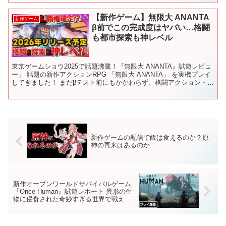
【新作ゲーム】無限大 ANANTA
新作ゲーム
β前でこの完成度はヤバい…格闘
も都市探索も神レベル
東京ゲームショウ2025で話題沸騰！『無限大 ANANTA』試遊レビュ
ー」 話題の新作アクションRPG 「無限大 ANANTA」 を実機プレイ
してきました！ まだβテスト前にもかかわらず、格闘アクション・カ
ーチェイス・都市探索すべてが神レベ...
新作ゲームの配信で飯は食えるのか？原
神の再来はあるのか…
新作オープンワールドサバイバルゲーム
『Once Human』試遊レポート 異形の生
物に侵食された奇妙すぎる世界で戦え