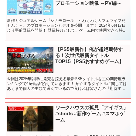
プロモーション映像 ～PV編～
新作カジュアルゲーム『シナモロール ～わくわくカフェライフだ
もん！～』のプロモーションビデオを公開します！ 2024年6月17日
より事前登録を開始！ 登録特典として、ゲーム内で使用できる特別
な着せ替え「ユニコーンセット」をプレゼントします。...
【PS5最新作】俺が超絶期待す
新作ゲーム
る！次世代最新タイトル
TOP15【PS5おすすめゲーム】
今回は2025年以降に発売を控える最新PS5タイトルを主の期待度ラ
ンキングで15作品紹介していきます！ 紹介するタイトルに関しては
あくまで個人の主観で選んでいるので良ければ皆さんの『期待する
新作ゲーム』も是非、教えてください！ 沢山のコメン...
ワークハウスの孤児「アイギス」
新作ゲーム
#shorts #新作ゲーム #スマホゲ
ーム