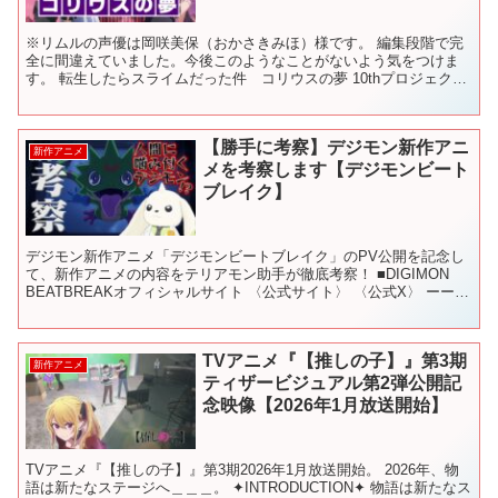
※リムルの声優は岡咲美保（おかさきみほ）様です。 編集段階で完
全に間違えていました。今後このようなことがないよう気をつけま
す。 転生したらスライムだった件 コリウスの夢 10thプロジェクト
特設サイト 小説「コリウスの夢」冒頭朗読動画 転ス...
【勝手に考察】デジモン新作アニ
新作アニメ
メを考察します【デジモンビート
ブレイク】
デジモン新作アニメ「デジモンビートブレイク」のPV公開を記念し
て、新作アニメの内容をテリアモン助手が徹底考察！ ■DIGIMON
BEATBREAKオフィシャルサイト 〈公式サイト〉 〈公式X〉 ーーー
ーー アニメ・ゲーム・玩具・カードなど...
TVアニメ『【推しの子】』第3期
新作アニメ
ティザービジュアル第2弾公開記
念映像【2026年1月放送開始】
TVアニメ『【推しの子】』第3期2026年1月放送開始。 2026年、物
語は新たなステージへ＿＿＿。 ✦INTRODUCTION✦ 物語は新たなス