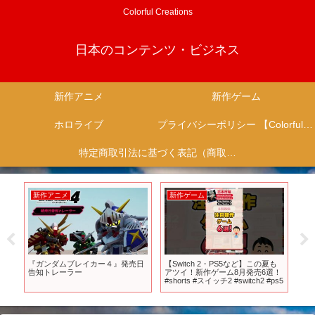
Colorful Creations
日本のコンテンツ・ビジネス
新作アニメ
新作ゲーム
ホロライブ
プライバシーポリシー 【Colorful Creation】
特定商取引法に基づく表記（商取引に関する開示）
新作アニメ
新作ゲーム
新
ム
『ガンダムブレイカー４』発売日
【Switch 2・PS5など】この夏も
【1
】
告知トレーラー
アツイ！新作ゲーム8月発売6選！
ロー
#shorts #スイッチ2 #switch2 #ps5
た
ング