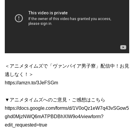
＜アニメタイムズで「ヴァンパイア男子寮」配信中！お見
逃しなく！＞
https://amzn.to/3JeFSGm
▼アニメタイムズへのご意見・ご感想はこちら
https://docs.google.com/forms/d/1V0oQz1eW7q43vSGow5
ghd0MjzNWQ6mATPBDBhXlW9o4/viewform?
edit_requested=true