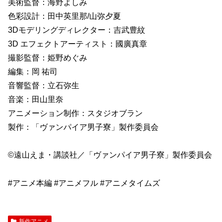
美術監督：海野よしみ
色彩設計：田中英里那/山弥夕夏
3Dモデリングディレクター：吉武豊紋
3D エフェクトアーティスト：國廣真章
撮影監督：姫野めぐみ
編集：岡 祐司
音響監督：立石弥生
音楽：田山里奈
アニメーション制作：スタジオブラン
製作：「ヴァンパイア男子寮」製作委員会
©遠山えま・講談社／「ヴァンパイア男子寮」製作委員会
#アニメ本編 #アニメフル #アニメタイムズ
新作アニメ