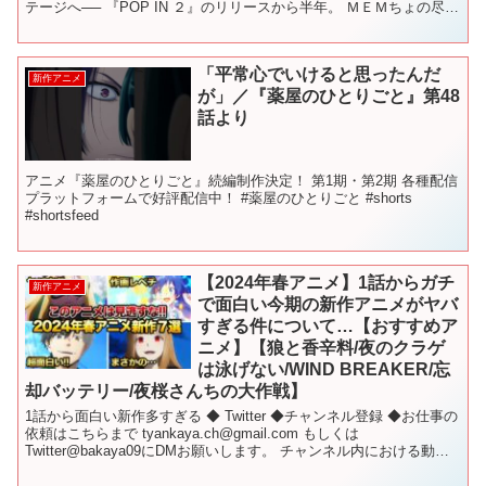
テージへ── 『POP IN ２』のリリースから半年。 ＭＥＭちょの尽力
の甲斐もあり、今やB小...
「平常心でいけると思ったんだ
新作アニメ
が」／『薬屋のひとりごと』第48
話より
アニメ『薬屋のひとりごと』続編制作決定！ 第1期・第2期 各種配信
プラットフォームで好評配信中！ #薬屋のひとりごと #shorts
#shortsfeed
【2024年春アニメ】1話からガチ
新作アニメ
で面白い今期の新作アニメがヤバ
すぎる件について…【おすすめア
ニメ】【狼と香辛料/夜のクラゲ
は泳げない/WIND BREAKER/忘
却バッテリー/夜桜さんちの大作戦】
1話から面白い新作多すぎる ◆ Twitter ◆チャンネル登録 ◆お仕事の
依頼はこちらまで tyankaya.ch@gmail.com もしくは
Twitter@bakaya09にDMお願いします。 チャンネル内における動画
にて使用、掲載し...