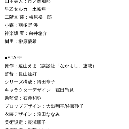
山本美人：市ノ瀬加那
早乙女ルカ：土岐隼一
二階堂 蓮：梅原裕一郎
小森：羽多野 渉
神楽坂 宝：白井悠介
樹里：榊原優希
■STAFF
原作：遠山えま（講談社「なかよし」連載）
監督：長山延好
シリーズ構成：待田堂子
キャラクターデザイン：靏田尚見
助監督：石栗和弥
プロップデザイン：大出翔平/佐藤玲子
衣装デザイン：箱田ななみ
美術設定：長澤順子