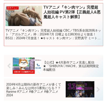
TVアニメ『キン肉マン』完璧超
新作アニメ
人始祖編 PV第2弾【正義超人&悪
魔超人キャスト解禁】
TVアニメ『キン肉マン』完璧超人始祖編 CBC／TBS系全国28局ネッ
ト「アガルアニメ」枠：2024年7月 日曜よる11時30分より放送！
BS11：2024年7月放送！ ■キャスト キン肉マン：宮野真守 ミートく
ん：上坂すみれ テリーマン...
【公式】★4月新作アニメ見逃し配信
★「SHIBUYA♡HACHI」第1話期間限定
本編配信
2024年4月は期待の新作アニメが多くて
楽しみ！みんなは何が1番気になる？？
#anime #アニメ #春アニメ #春アニメ
2024