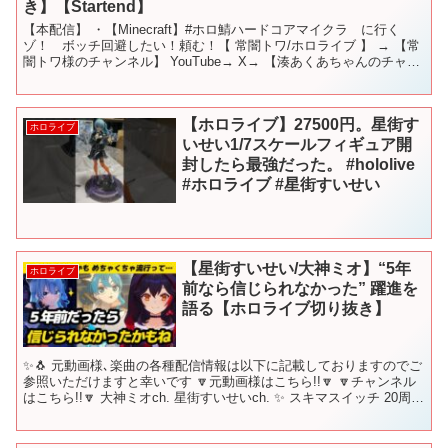
き】【Startend】
【本配信】 ・【Minecraft】#ホロ鯖ハードコアマイクラ に行く
ゾ！ ボッチ回避したい！頼む！【 常闇トワ/ホロライブ 】 → 【常
闇トワ様のチャンネル】 YouTube→ X→ 【湊あくあちゃんのチャン
ネル】 YouTube→ X→...
【ホロライブ】27500円。星街す
ホロライブ
いせい1/7スケールフィギュア開
封したら最強だった。 #hololive
#ホロライブ #星街すいせい
【星街すいせい/大神ミオ】“5年
ホロライブ
前なら信じられなかった” 躍進を
語る【ホロライブ切り抜き】
✨🐧 元動画様､楽曲の各種配信情報は以下に記載しておりますのでご
参照いただけますと幸いです 🔽元動画様はこちら!!🔽 🔽チャンネル
はこちら!!🔽 大神ミオch. 星街すいせいch. ✨ スキマスイッチ 20周年
記念 トリビュートアルバム 『...