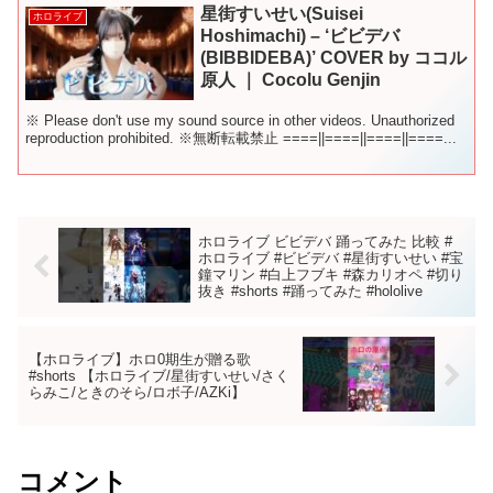
星街すいせい(Suisei
ホロライブ
Hoshimachi) – ‘ビビデバ
(BIBBIDEBA)’ COVER by ココル
原人 ｜ Cocolu Genjin
※ Please don't use my sound source in other videos. Unauthorized
reproduction prohibited. ※無断転載禁止 ====||====||====||====...
ホロライブ ビビデバ 踊ってみた 比較 #
ホロライブ #ビビデバ #星街すいせい #宝
鐘マリン #白上フブキ #森カリオペ #切り
抜き #shorts #踊ってみた #hololive
【ホロライブ】ホロ0期生が贈る歌
#shorts 【ホロライブ/星街すいせい/さく
らみこ/ときのそら/ロボ子/AZKi】
コメント