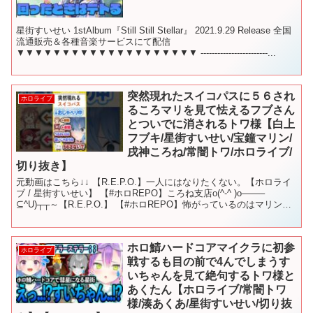
星街すいせい 1stAlbum『Still Still Stellar』 2021.9.29 Release 全国
流通販売＆各種音楽サービスにて配信
▼▼▼▼▼▼▼▼▼▼▼▼▼▼▼▼▼▼▼▼ ------------------------...
突然現れたスイコパスに５６され
ホロライブ
るころマリを見て怯えるフブさん
とついでに消されるトワ様【白上
フブキ/星街すいせい/宝鐘マリン/
戌神ころね/常闇トワ/ホロライブ/
切り抜き】
元動画はこちら↓↓ 【R.E.P.O.】一人にはなりたくない。【ホロライ
ブ / 星街すいせい】 【#ホロREPO】ころね支店o(^-^ )o——–
⊆^U)┬┬～【R.E.P.O.】 【#ホロREPO】怖がっているのはマリンだ
けなのか？玄人と...
ホロ鯖ハードコアマイクラに初参
ホロライブ
戦するも目の前で4んでしまうす
いちゃんを見て絶句するトワ様と
あくたん【ホロライブ/常闇トワ
様/湊あくあ/星街すいせい/切り抜