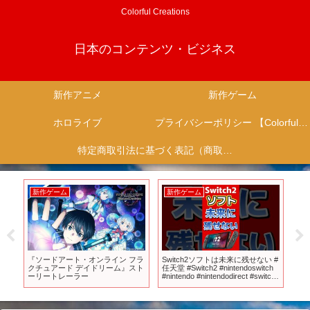
Colorful Creations
日本のコンテンツ・ビジネス
新作アニメ
新作ゲーム
ホロライブ
プライバシーポリシー 【Colorful Creation】
特定商取引法に基づく表記（商取引に関する開示）
新作ゲーム
新作ゲーム
新
0年
『ソードアート・オンライン フラ
Switch2ソフトは未来に残せない #
【
0分
クチュアード デイドリーム』スト
任天堂 #Switch2 #nintendoswitch
ク
て
ーリートレーラー
#nintendo #nintendodirect #switch
が
#新作 #最新情報 #国会図書館
ァン
SOL