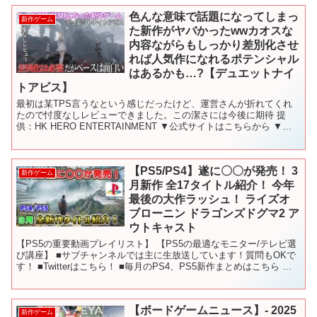
色んな意味で話題になってしまっ
新作ゲーム
た新作がヤバかったwwカオスな
内容ながらもしっかり差別化させ
れば人気作になれるポテンシャル
はあるかも…?【デュエットナイ
トアビス】
最初は某TPS言うなという感じだったけど、運営さんが折れてくれ
たので忖度なしレビューできました。この潔さには今後に期待 提
供：HK HERO ENTERTAINMENT ▼公式サイトはこちらから ▼公
式X（旧Twitter）はこちらから ▼...
【PS5/PS4】遂に〇〇が発売！ 3
新作ゲーム
月新作 全17タイトル紹介！ 今年
最後の大作ラッシュ！ ライズオ
ブローニン ドラゴンズドグマ2 ア
ウトキャスト
【PS5の重要動画プレイリスト】 【PS5の最適なモニター/テレビ選
び講座】 ■サブチャンネルでは主に生放送しています！質問もOKで
す！ ■Twitterはこちら！ ■毎月のPS4、PS5新作まとめはこちら 〇
使用しているBGM - - -...
【ボードゲームニュース】- 2025
新作ゲーム