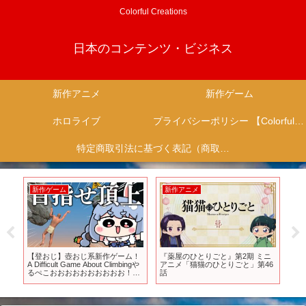
Colorful Creations
日本のコンテンツ・ビジネス
新作アニメ
新作ゲーム
ホロライブ
プライバシーポリシー 【Colorful Creation】
特定商取引法に基づく表記（商取引に関する開示）
新作ゲーム
新作アニメ
新
でも
【登おじ】壺おじ系新作ゲーム！
『薬屋のひとりごと』第2期 ミニ
待
イ
A Difficult Game About Climbingや
アニメ「猫猫のひとりごと」第46
す
ts
るぺこおおおおおおおおおお！ぺ
話
【P
こ！【ホロライブ/兎田ぺこら】