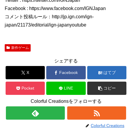
Twitter : https://twitter.com/IGNJapan
Facebook : https://www.facebook.com/IGNJapan
コメント投稿ルール：http://jp.ign.com/ign-
japan/21173/editorial/ign-japanyoutube
新作ゲーム
シェアする
X
Facebook
はてブ
Pocket
LINE
コピー
Colorful Creationsをフォローする
Colorful Creations