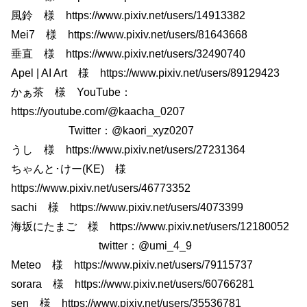
風鈴 様 https://www.pixiv.net/users/14913382
Mei7 様 https://www.pixiv.net/users/81643668
垂直 様 https://www.pixiv.net/users/32490740
Apel | AI Art 様 https://www.pixiv.net/users/89129423
かぁ茶 様 YouTube：
https://youtube.com/@kaacha_0207
Twitter：@kaori_xyz0207
うし 様 https://www.pixiv.net/users/27231364
ちゃんと･けー(KE) 様
https://www.pixiv.net/users/46773352
sachi 様 https://www.pixiv.net/users/4073399
海坂にたまご 様 https://www.pixiv.net/users/12180052
twitter：@umi_4_9
Meteo 様 https://www.pixiv.net/users/79115737
sorara 様 https://www.pixiv.net/users/60766281
sen 様 https://www.pixiv.net/users/35536781