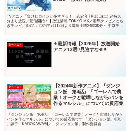
TVアニメ「負けヒロインが多すぎる！」2024年7月13日(土) 24時30
分より放送／配信開始！ ▌放送情報 TOKYO MX／群馬テレビ／とち
ぎテレビ／BS11：2024年7月13日より毎週土曜24時30分～ 中京テレ
ビ：2024年7月...
⚠️最新情報【2026年】放送開始
新作アニメ
アニメ13選‼️見逃すな🫵‼️
【2024年新作アニメ】『ダンジ
新作アニメ
ョン飯 第4話』「ゴーレムで農
業！オークと喧嘩しながらパンを
作るマルシル」についての反応集
『ダンジョン飯 第4話』「ゴーレムで農業！オークと喧嘩しながら
パンを作るマルシル」についての反応集です 「ダンジョン飯」©九
井諒子・KADOKAWA刊／「ダンジョン飯」製作委員会
VOICEVOX：春日部つむぎ ▋動画について ⚠当チャンネ...