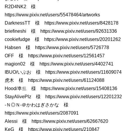
R2D4NK2 様
https://www.pixiv.net/users/55478464/artworks
DarknessTT 様 https://www.pixiv.net/users/8428178
briefineshi 様 https://www.pixiv.net/users/92631336
cookiefudge 様 https://www.pixiv.net/users/20201262
Habsen 様 https://www.pixiv.net/users/5726778
OFF 様 https://www.pixiv.net/users/12561457
magion02 様 https://www.pixiv.net/users/4402741
IBUO/いぶお 様 https://www.pixiv.net/users/11609074
虎木 様 https://www.pixiv.net/users/61124088
Hood/후드 様 https://www.pixiv.net/users/15408136
StayAlivePlz 様 https://www.pixiv.net/users/12201232
-Ｎ◎Ｎ-＠かわはぎさかな 様
https://www.pixiv.net/users/2087091
Alessi 様 https://www.pixiv.net/users/62667620
KeG 様 https://www.pixiv.net/users/210847