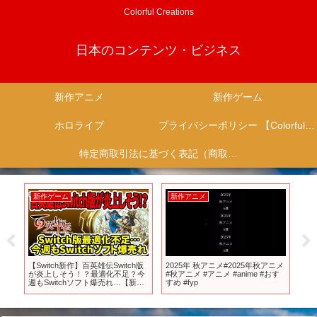
Colorful Creations
日本のコンテンツ・ビジネス
新作アニメ
新作ゲーム
ホロライブ
プライバシーポリシー 【Colorful Creation】
特定商取引法に基づく表記（商取引に関する開示）
新作ゲーム
新作アニメ
新
29
【Switch新作】百英雄伝Switch版
2025年 秋アニメ#2025年秋アニメ
「１
ビ
が炎上しそう！？最適化不足？今
#秋アニメ #アニメ #anime #おす
すめ
週もSwitchソフト爆売れ…【新作
すめ #fyp
メ
ゲーム】