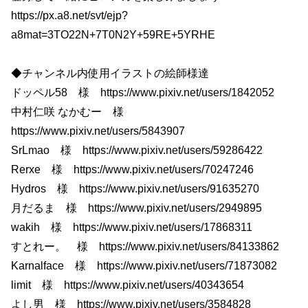
https://px.a8.net/svt/ejp?
a8mat=3TO22N+7T0N2Y+59RE+5YRHE
◆チャンネル内使用イラストの絵師様達
ドッペル58 様 https://www.pixiv.net/users/1842052
中村仁咲 なかむー 様
https://www.pixiv.net/users/5843907
SrLmao 様 https://www.pixiv.net/users/59286422
Rerxe 様 https://www.pixiv.net/users/70247246
Hydros 様 https://www.pixiv.net/users/91635270
月だるま 様 https://www.pixiv.net/users/2949895
wakih 様 https://www.pixiv.net/users/17868311
すとれー。 様 https://www.pixiv.net/users/84133862
Karnalface 様 https://www.pixiv.net/users/71873082
limit 様 https://www.pixiv.net/users/40343654
よし男 様 https://www.pixiv.net/users/3584828