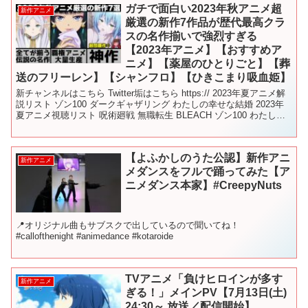
ガチで面白い2023年秋アニメ超
新作アニメ
厳選の新作7作品が歴代最高クラ
スの名作揃いで強烈すぎる
【2023年アニメ】【おすすめア
ニメ】【薬屋のひとりごと】【葬
送のフリーレン】【シャンフロ】【ひきこまり吸血姫】
新チャンネルはこちら Twitter垢はこちら https:// 2023年夏アニメ解
説リスト ゾン100 ダークギャザリング わたしの幸せな結婚 2023年
夏アニメ視聴リスト 呪術廻戦 無職転生 BLEACH ゾン100 わたしの
幸せな結...
【よふかしのうた公認】新作アニ
新作アニメ
メダンスをフルで踊ってみた【ア
ニメダンス本家】#CreepyNuts
📍オリジナル曲もサブスクで出しているので聞いてね！
#callofthenight #animedance #kotaroide
TVアニメ「負けヒロインが多す
新作アニメ
ぎる！」メインPV【7月13日(土)
24:30～ 放送／配信開始】