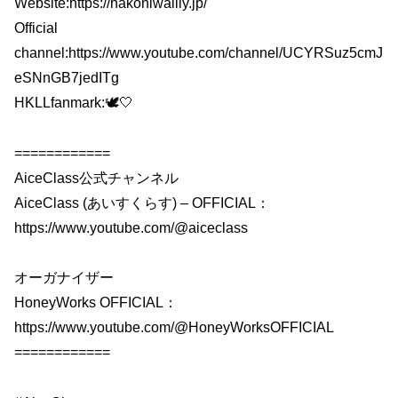
Website:https://hakoniwalily.jp/
Official
channel:https://www.youtube.com/channel/UCYRSuz5cmJ
eSNnGB7jedITg
HKLLfanmark:🕊🤍
============
AiceClass公式チャンネル
AiceClass (あいすくらす) – OFFICIAL：
https://www.youtube.com/@aiceclass
オーガナイザー
HoneyWorks OFFICIAL：
https://www.youtube.com/@HoneyWorksOFFICIAL
============