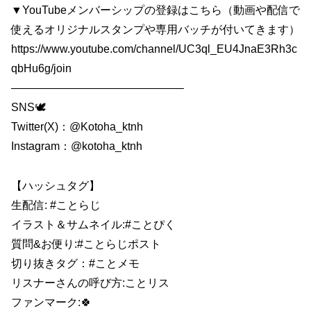
▼YouTubeメンバーシップの登録はこちら（動画や配信で
使えるオリジナルスタンプや専用バッチが付いてきます）
https://www.youtube.com/channel/UC3ql_EU4JnaE3Rh3c
qbHu6g/join
———————————————–
SNS🕊
Twitter(X)：@Kotoha_ktnh
Instagram：@kotoha_ktnh
【ハッシュタグ】
生配信: #ことらじ
イラスト＆サムネイル:#ことぴく
質問&お便り:#ことらじポスト
切り抜きタグ：#ことメモ
リスナーさんの呼び方:ことリス
ファンマーク:🍀