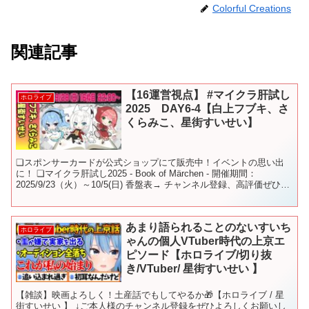
Colorful Creations
関連記事
【16運営視点】 #マイクラ肝試し
ホロライブ
2025 DAY6-4【白上フブキ、さ
くらみこ、星街すいせい】
❏スポンサーカードが公式ショップにて販売中！イベントの思い出
に！ ❏マイクラ肝試し2025 - Book of Märchen - 開催期間：
2025/9/23（火）～10/5(日) 香盤表→ チャンネル登録、高評価ぜひお
ねがいします！ ❏...
あまり語られることのないすいち
ホロライブ
ゃんの個人VTuber時代の上京エ
ピソード【ホロライブ/切り抜
き/VTuber/ 星街すいせい 】
【雑談】映画よろしく！土産話でもしてやるか🎁【ホロライブ / 星
街すいせい 】 ↓ご本人様のチャンネル登録をぜひよろしくお願いし