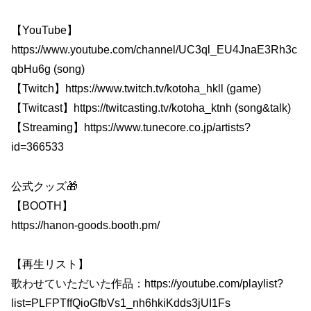
【YouTube】
https://www.youtube.com/channel/UC3ql_EU4JnaE3Rh3c
qbHu6g (song)
【Twitch】https://www.twitch.tv/kotoha_hkll (game)
【Twitcast】https://twitcasting.tv/kotoha_ktnh (song&talk)
【Streaming】https://www.tunecore.co.jp/artists?
id=366533
公式クッズ🎁
【BOOTH】
https://hanon-goods.booth.pm/
【再生リスト】
歌わせていただいた作品：https://youtube.com/playlist?
list=PLFPTffQioGfbVs1_nh6hkiKdds3jUI1Fs