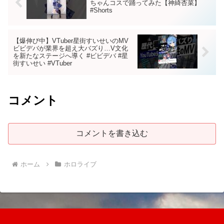
ちゃんコスで踊ってみた【神綺杏菜】
#Shorts
【爆伸び中】VTuber星街すいせいのMV
ビビデバが業界を超え大バズり…V文化
を新たなステージへ導く #ビビデバ #星
街すいせい #VTuber
コメント
コメントを書き込む
ホーム
ホロライブ