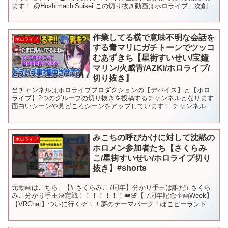
ます！ @HoshimachiSuisei この切り抜き動画はホロライブ二次創作
ガイドラインに則って作成しており...
作業してる横で意味不明な会話を
ホロライブ
する青マリにガチトーンでツッコ
むあずきち【星街すいせい/宝鐘
マリン/火威青/AZKi/ホロライブ/
切り抜き】
当チャンネルはホロライブプロダクションの【デバイス】と【ホロ
ライブ】2つのグループの切り抜きを投稿するチャンネルとなります
面白いシーンや見どころシーンをアップしています！ チャンネル登
録や高評価などで反応してくれると日々の励みになります。...
みこちの呼びかけに対して沈黙の
ホロライブ
ホロメン参加者たち【さくらみ
こ/星街すいせい/ホロライブ切り
抜き】#shorts
元動画はこちら↓ 【# さくらみこ7周年】分かり手王は誰だ⁉ さくら
みこ分かり手王決定戦！！！！！！！👑🌸【 7周年記念企画Week】
【VRChat】ついに行くぞ！！夢のテーマパーク「ぽこピーランド」
へ！！【＃ フブみこめっとさん】 #さ...