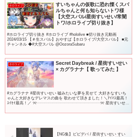
すいちゃんの仮歌に恐れ慄くスバ
ホロライブ
ルちゃんと何も知らないトワ様
【大空スバル/星街すいせい/常闇
トワ/ホロライブ切り抜き】
#ホロライブ切り抜き #ホロライブ #hololive ■切り抜き元動画
2024/03/15 【＃生スバル】おやすば【ホロライブ/大空スバル】 ■元
チャンネル ◆#大空スバル @OozoraSubaru
Secret Daybreak / 星街すいせい
ホロライブ
× カグラナナ【 歌ってみた 】
#カグラナナ #星街すいせい 嘘みたいな夢を見せて 大好きなすいち
ゃんと大好きなデレマスの曲を 歌わせて頂きました！＼ｱｲﾏｽ最高！
ｽｲｾｲ最高！／ ୨୧┈┈┈┈┈┈┈┈┈┈┈┈┈┈┈┈୨୧ 星街すいせい
ちゃん(ありがとう💛) 『Secre...
【NG集】ビビデバ / 星街すいせい すい