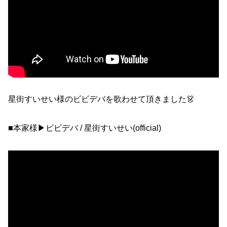
星街すいせい様のビビデバを歌わせて頂きました👗
■本家様▶ビビデバ / 星街すいせい(official)