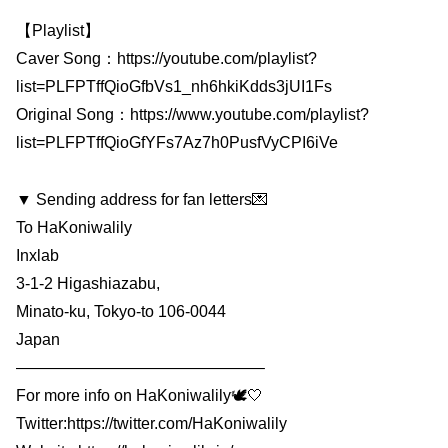
【Playlist】
Caver Song：https://youtube.com/playlist?
list=PLFPTffQioGfbVs1_nh6hkiKdds3jUI1Fs
Original Song：https://www.youtube.com/playlist?
list=PLFPTffQioGfYFs7Az7h0PusfVyCPI6iVe
▼ Sending address for fan letters💌
To HaKoniwalily
Inxlab
3-1-2 Higashiazabu,
Minato-ku, Tokyo-to 106-0044
Japan
———————————————–
For more info on HaKoniwalily🕊🤍
Twitter:https://twitter.com/HaKoniwalily