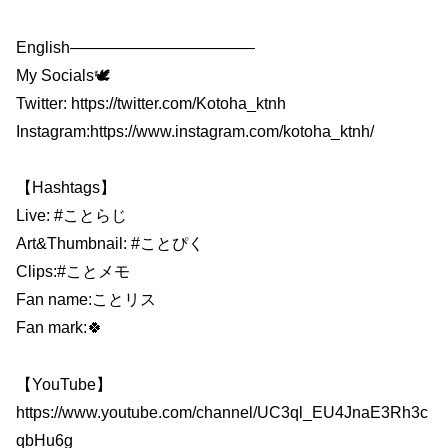
English———————————–
My Socials🕊
Twitter: https://twitter.com/Kotoha_ktnh
Instagram:https://www.instagram.com/kotoha_ktnh/
【Hashtags】
Live: #ことらじ
Art&Thumbnail: #ことぴく
Clips:#ことメモ
Fan name:ことリス
Fan mark:🍀
【YouTube】
https://www.youtube.com/channel/UC3ql_EU4JnaE3Rh3c
qbHu6g