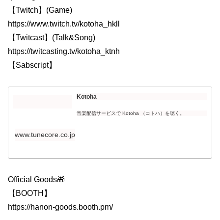
【Twitch】(Game)
https://www.twitch.tv/kotoha_hkll
【Twitcast】(Talk&Song)
https://twitcasting.tv/kotoha_ktnh
【Sabscript】
Kotoha
音楽配信サービスで Kotoha （コトハ）を聴く。
www.tunecore.co.jp
Official Goods🎁
【BOOTH】
https://hanon-goods.booth.pm/