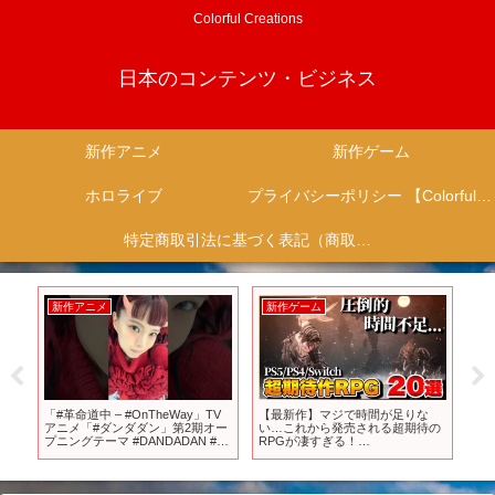
Colorful Creations
日本のコンテンツ・ビジネス
新作アニメ
新作ゲーム
ホロライブ
プライバシーポリシー 【Colorful Creation】
特定商取引法に基づく表記（商取引に関する開示）
新作アニメ
新作ゲーム
新
リ
「#革命道中 – #OnTheWay」TV
【最新作】マジで時間が足りな
【
V第
アニメ「#ダンダダン」第2期オー
い…これから発売される超期待の
MM
プニングテーマ #DANDADAN #ア
RPGが凄すぎる！
ー
イナジエンド #AiNATHEEND
【PS5/PS4/Switch/Xbox】
ド
5