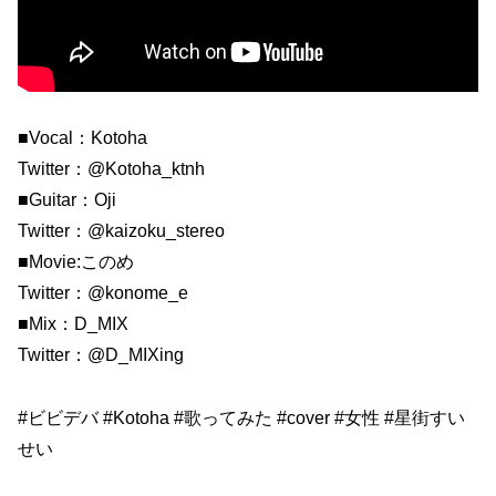
■Vocal：Kotoha
Twitter：@Kotoha_ktnh
■Guitar：Oji
Twitter：@kaizoku_stereo
■Movie:このめ
Twitter：@konome_e
■Mix：D_MIX
Twitter：@D_MIXing
#ビビデバ #Kotoha #歌ってみた #cover #女性 #星街すい
せい