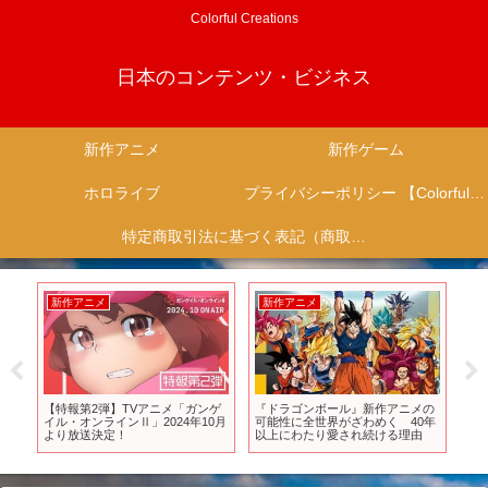
Colorful Creations
日本のコンテンツ・ビジネス
新作アニメ
新作ゲーム
ホロライブ
プライバシーポリシー 【Colorful Creation】
特定商取引法に基づく表記（商取引に関する開示）
新作アニメ
新作アニメ
新
っ
【特報第2弾】TVアニメ「ガンゲ
『ドラゴンボール』新作アニメの
【
りに
イル・オンラインⅡ」2024年10月
可能性に全世界がざわめく 40年
ロ
返
より放送決定！
以上にわたり愛され続ける理由
・
テ