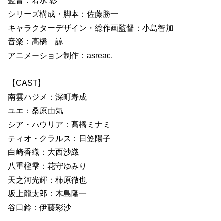
監督：岩永 彰
シリーズ構成・脚本：佐藤勝一
キャラクターデザイン・総作画監督：小島智加
音楽：髙橋 諒
アニメーション制作：asread.
【CAST】
南雲ハジメ：深町寿成
ユエ：桑原由気
シア・ハウリア：髙橋ミナミ
ティオ・クラルス：日笠陽子
白崎香織：大西沙織
八重樫雫：花守ゆみり
天之河光輝：柿原徹也
坂上龍太郎：木島隆一
谷口鈴：伊藤彩沙