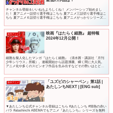
チャンネル登録＆いいねもよろしくね！ メンバーシップ始めまし
た！ 夏アニメ一話切り選手権はこちら 夏アニメ三話切り選手権はこ
ちら 夏アニメ６話切り選手権はこちら 夏アニメがっかりシリーズ
過去動画も見てね！ 【2025春アニメ】 【2025...
映画『はたらく細胞』 超特報
新作アニメ
2024年12月公開！
細胞を擬人化したマンガ『はたらく細胞』（清水茜・講談社「月刊
少年シリウス」所載）。連載開始から話題沸騰、瞬く間に大人気。
アニメ化や多くのスピンオフ作品を生み出すなどその勢いはとどま
ることを知らず、発行部数1000万部を超えるメガヒットを記録...
「ユズピのシャーペン」第1話 |
新作アニメ
あたしンちNEXT | [ENG sub]
▼あたしンち公式チャンネル登録はこちら #あたしンち #情熱の赤い
バラ #atashinchi ABEMAでもアニメ『あたしンち』シリーズを無料