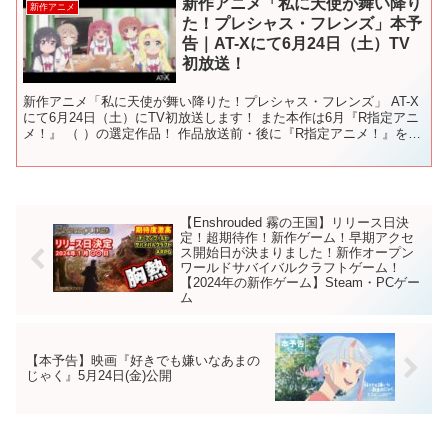
新作アニメ「私に天使が舞い降り
新作アニメ
た！プレシャス・フレンズ」本予
告｜AT-Xにて6月24日（土）TV
初放送！
新作アニメ「私に天使が舞い降りた！プレシャス・フレンズ」 AT-X
にて6月24日（土）にTV初放送します！ また本作は6月『R指定アニ
メ！』 （ ）の選定作品！ 作品放送前・後に『R指定アニメ！』をお
届けしますので、 一緒に盛り上がりましょ...
【Enshrouded 霧の王国】リリース日決
定！超期待作！新作ゲーム！早期アクセ
ス開始日が決まりました！新作オープン
ワールドサバイバルクラフトゲーム！
【2024年の新作ゲーム】Steam・PCゲー
ム
【本予告】映画『好きでも嫌いなあまの
じゃく』5月24日(金)公開