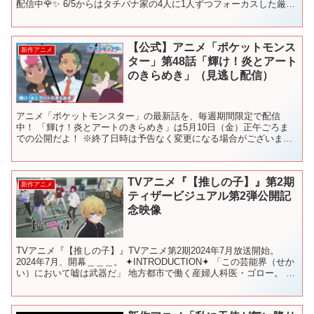
配信中🌹✨ 6/5からはタチバナ家の4人に1人ずつフォーカスした厳選
エピソードも4週連続で配信中...
【公式】アニメ「ポケットモンス
新作アニメ
ター」第48話「輝け！炎とアート
のきらめき」（見逃し配信）
アニメ「ポケットモンスター」の最新話を、毎週期間限定で配信
中！ 「輝け！炎とアートのきらめき」は5月10日（金）正午ごろま
での公開だよ！ ※終了日時は予告なく変更になる場合がございま
す。 ポケットモンスター、縮めてポケモン。 この星の不思議...
TVアニメ『【推しの子】』第2期
新作アニメ
ティザービジュアル第2弾公開記
念映像
TVアニメ『【推しの子】』TVアニメ第2期2024年7月放送開始。
2024年7月、開幕＿＿＿。 ✦INTRODUCTION✦ 「この芸能界（せか
い）において嘘は武器だ」 地方都市で働く産婦人科医・ゴロー。 あ
る日"推し"のアイドル「B小町...