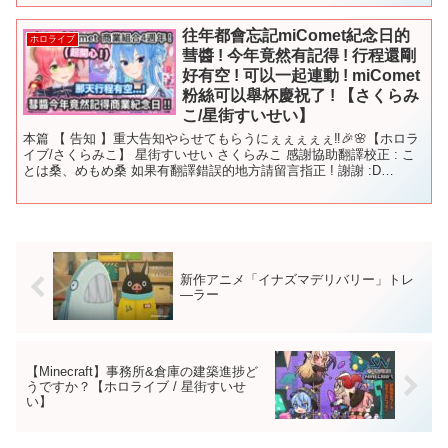
往年都會忘記miComet紀念日的
ホロライブ
彗醬 ! 今年竟然有記得 ! 行程還剛
好有空 ! 可以一起連動 ! miComet
粉絲可以舉杯慶祝了 ! 【さくらみ
こ/星街すいせい】
本篇 【 告知 】重大告知やらせてもらうにぇぇぇぇぇ‼🎉🌸【ホロラ
イブ/さくらみこ】 星街すいせい さくらみこ 感謝協助翻譯校正 : こ
とは桑、めもめ桑 如果有翻譯錯誤的地方請留言指正 ! 謝謝 :D
#hololive #星街すいせい #...
新作アニメ「イナズマデリバリー」トレ
―ラー
【Minecraft】事務所&倉庫の建築進捗ど
うですか？【ホロライブ / 星街すいせ
い】