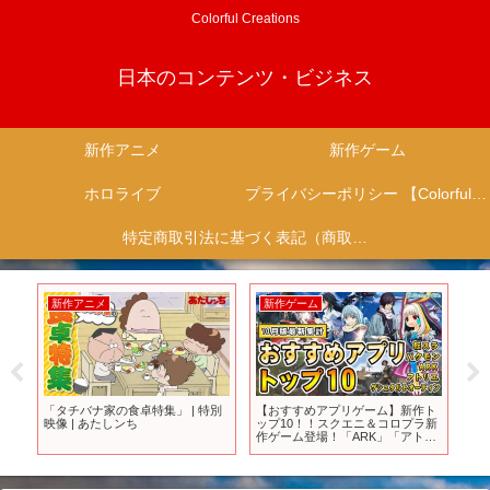
Colorful Creations
日本のコンテンツ・ビジネス
新作アニメ
新作ゲーム
ホロライブ
プライバシーポリシー 【Colorful Creation】
特定商取引法に基づく表記（商取引に関する開示）
新作アニメ
新作ゲーム
新
「タチバナ家の食卓特集」 | 特別
【おすすめアプリゲーム】新作ト
【
映像 | あたしンち
ップ10！！スクエニ＆コロプラ新
『S
作ゲーム登場！「ARK」「アトリ
ュ
エ」注目作続々【10月リリース版
ド
スマホゲーム】
or
く