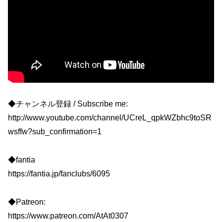
◆チャンネル登録 / Subscribe me:
http://www.youtube.com/channel/UCreL_qpkWZbhc9toSR
wsffw?sub_confirmation=1
◆fantia
https://fantia.jp/fanclubs/6095
◆Patreon:
https://www.patreon.com/AtAt0307