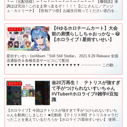
＊ー《元配信様》ー＊ー＊ー＊ー＊ー＊ー＊ー＊ー＊ 【🔴雑談】体
調ほぼ完治！このまま突っ走るぞ！！！！【にじさんじ／アンジ
ュ・カトリーナ】 【告知アリ🎂】お誕生日祝ってください逆凸を開
催する。アポは無い。 #アンジュ爆誕【にじさんじ／アンジュ...
【#ゆるホロチームカート】大会
ホロライブ
前の肩慣らししちゃおっかな～😃
【ホロライブ / 星街すいせい】
星街すいせい 1stAlbum『Still Still Stellar』 2021.9.29 Release 全国
流通販売＆各種音楽サービスにて配信
▼▼▼▼▼▼▼▼▼▼▼▼▼▼▼▼▼▼▼▼ ｰｰｰｰｰｰｰｰｰｰ この動画
およびライブは、任...
㊗️20万再生！ テトリスが強すぎ
ホロライブ
て手がつけられないすいちゃん
#VTuber#ホロライブ#雑学#豆知
識
【ホロライブ】今回はテトリスが強すぎて手がつけられないすいち
ゃんを動画にしました！ ■元動画 【テトリス99】テトリスキャラだ
ったことを覚えているだろうか【ホロライブ/星街すいせい】 使用音
源：OtoLogic 使用音源：効果音ラボ VOI...