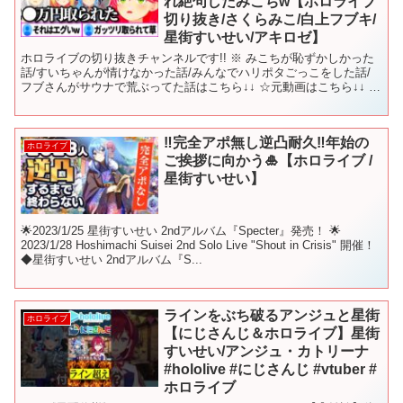
れ絶句したみこちw【ホロライブ
切り抜き/さくらみこ/白上フブキ/
星街すいせい/アキロゼ】
ホロライブの切り抜きチャンネルです!! ※ みこちが恥ずかしかった
話/すいちゃんが情けなかった話/みんなでハリポタごっこをした話/
フブさんがサウナで荒ぶってた話はこちら↓↓ ☆元動画はこちら↓↓ 【
NARUTO 】完全初見でNARUTO－...
‼完全アポ無し逆凸耐久‼年始の
ホロライブ
ご挨拶に向かう🎍【ホロライブ /
星街すいせい】
🌟2023/1/25 星街すいせい 2ndアルバム『Specter』発売！ 🌟
2023/1/28 Hoshimachi Suisei 2nd Solo Live "Shout in Crisis" 開催！
◆星街すいせい 2ndアルバム『S...
ラインをぶち破るアンジュと星街
ホロライブ
【にじさんじ＆ホロライブ】星街
すいせい/アンジュ・カトリーナ
#hololive #にじさんじ #vtuber #
ホロライブ