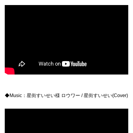
◆Music：星街すいせい様 ロウワー / 星街すいせい(Cover)