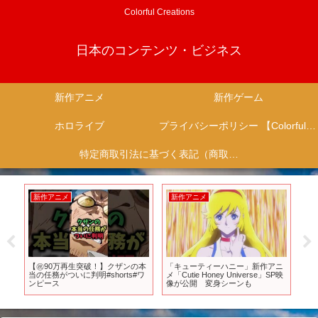
Colorful Creations
日本のコンテンツ・ビジネス
新作アニメ
新作ゲーム
ホロライブ
プライバシーポリシー 【Colorful Creation】
特定商取引法に基づく表記（商取引に関する開示）
新作アニメ
新作アニメ
新
。」
【㊗️90万再生突破！】クザンの本
「キューティーハニー」新作アニ
【6
当の任務がついに判明#shorts#ワ
メ「Cutie Honey Universe」SP映
来る
ンピース
像が公開 変身シーンも
ーム
【PS