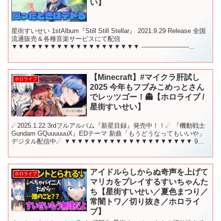
い】
星街すいせい 1stAlbum『Still Still Stellar』 2021.9.29 Release 全国
流通販売＆各種音楽サービスにて配信
▼▼▼▼▼▼▼▼▼▼▼▼▼▼▼▼▼▼▼▼ ------------------------...
【Minecraft】#マイクラ肝試し
ホロライブ
2025 今年もフブみこめっとさん
でレッツゴー！👻【ホロライブ /
星街すいせい】
☄2025.1.22 3rdフルアルバム『新星目録』発売中！！☄ 『機動戦士
Gundam GQuuuuuuX』EDテーマ 新曲「もうどうなってもいいや」
デジタル配信中☄ ▼▼▼▼▼▼▼▼▼▼▼▼▼▼▼▼▼▼▼▼ 9月
28日 22時から！ こ...
アイドルらしからぬ奇声を上げて
ホロライブ
マリカをプレイするすいちゃんた
ち【星街すいせい／夏色まつり／
常闇トワ／切り抜き／ホロライ
ブ】