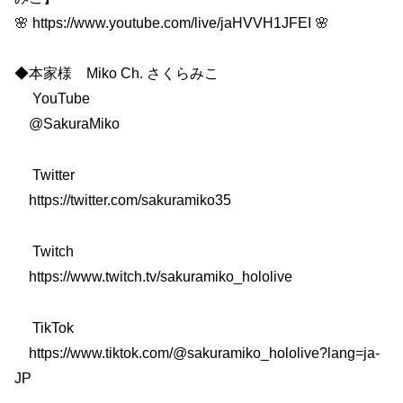
🌸 https://www.youtube.com/live/jaHVVH1JFEI 🌸
◆本家様 Miko Ch. さくらみこ
YouTube
@SakuraMiko
Twitter
https://twitter.com/sakuramiko35
Twitch
https://www.twitch.tv/sakuramiko_hololive
TikTok
https://www.tiktok.com/@sakuramiko_hololive?lang=ja-
JP