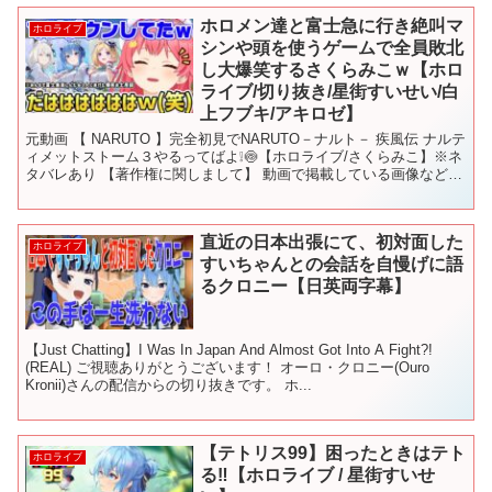
ホロメン達と富士急に行き絶叫マ
ホロライブ
シンや頭を使うゲームで全員敗北
し大爆笑するさくらみこｗ【ホロ
ライブ/切り抜き/星街すいせい/白
上フブキ/アキロゼ】
元動画 【 NARUTO 】完全初見でNARUTO－ナルト－ 疾風伝 ナルテ
ィメットストーム３やるってばよ❕🍥【ホロライブ/さくらみこ】※ネ
タバレあり 【著作権に関しまして】 動画で掲載している画像などの
著作権や肖像権等は全てその権利所有者...
直近の日本出張にて、初対面した
ホロライブ
すいちゃんとの会話を自慢げに語
るクロニー【日英両字幕】
【Just Chatting】I Was In Japan And Almost Got Into A Fight?!
(REAL) ご視聴ありがとうございます！ オーロ・クロニー(Ouro
Kronii)さんの配信からの切り抜きです。 ホ...
【テトリス99】困ったときはテト
ホロライブ
る‼【ホロライブ / 星街すいせ