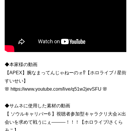
◆本家様の動画
【APEX】腕なまってんじゃねーのォ⁉【ホロライブ / 星街
すいせい】
🌸 https://www.youtube.com/live/q51w2jevSFU 🌸
◆サムネに使用した素材の動画
【 ソウルキャリバー6 】視聴者参加型キャラクリ大会⚔出
会いを求めて戦うにぇ―――！！！【ホロライブ/さくら
みこ】