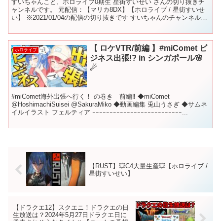
すいちゃんこと、ホロライブ0期生 星街すいせい さんの切り抜きチ
ャンネルです。 元配信：【マリカ8DX】【ホロライブ / 星街すいせ
い】 ※2021/01/04の配信の切り抜きです すいちゃんのチャンネルを
登録お願いします！ 共演者様のチャ...
【 ロケVTR/前編 】#miComet ビ
ホロライブ
ジネス出張!? in シンガポール🌸
☄
#miComet海外出張へ行く！ の巻き 前編‼ ◆miComet
@HoshimachiSuisei @SakuraMiko ◆動画編集 兎山うさぎ ◆サムネ
イルイラスト フェルティア ｰｰｰｰｰｰｰｰｰｰｰｰｰｰｰｰｰｰｰｰｰｰｰｰｰｰ...
【RUST】💥C4大量生産💥【ホロライブ /
星街すいせい】
【ドラクエ12】スクエニ！ドラクエの日
生放送は？2024年5月27日ドラクエ日に