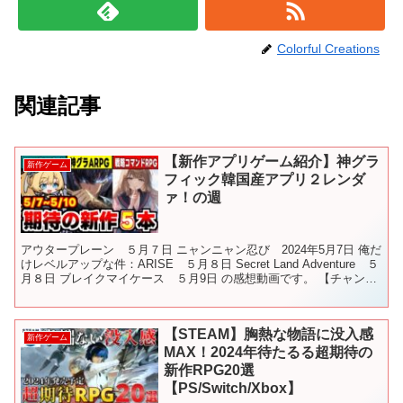
Colorful Creations
関連記事
【新作アプリゲーム紹介】神グラ
新作ゲーム
フィック韓国産アプリ２レンダ
ァ！の週
アウタープレーン ５月７日 ニャンニャン忍び 2024年5月7日 俺だ
けレベルアップな件：ARISE ５月８日 Secret Land Adventure ５
月８日 ブレイクマイケース ５月9日 の感想動画です。 【チャンネ
ル紹介】 #俺ア...
【STEAM】胸熱な物語に没入感
新作ゲーム
MAX！2024年待たるる超期待の
新作RPG20選
【PS/Switch/Xbox】