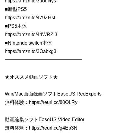
https://amzn.to/3uoqNys
■新型PS5
https://amzn.to/479ZHsL
■PS5本体
https://amzn.to/44WRZl3
■Nintendo switch本体
https://amzn.to/3Oabxg3
━━━━━━━━━━━━━━━━
★オススメ動画ソフト★
Win/Mac画面録画ソフトEaseUS RecExperts
無料体験：https://reurl.cc/80OLRy
動画編集ソフトEaseUS Video Editor
無料体験：https://reurl.cc/g4Ep3N