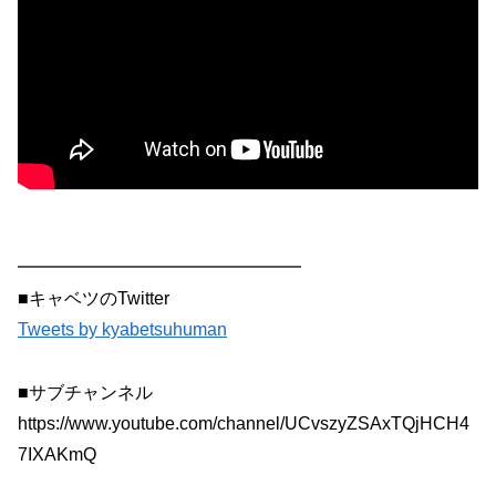
━━━━━━━━━━━━━━━━
■キャベツのTwitter
Tweets by kyabetsuhuman
■サブチャンネル
https://www.youtube.com/channel/UCvszyZSAxTQjHCH4
7IXAKmQ