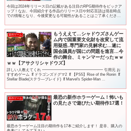
今回は2024年リリース日の記載がある注目のRPG期待作をピックア
ップ！なお、今回紹介する作品のリリース日や対応言語は現在時点
での情報となり、今後変更なる可能性があることはご了承くださ
い。【コメント＆高評価頂けると嬉しいです】 🔸チャンネル...
もうええて…シャドウズさんゲー
新作ゲーム
ム内で国重要文化財を改変して流
用疑惑..専門家の見解求む…遂に
国会議員が国にの問題を進言…今
作の舞台、ミャンマーだったｗｗ
ｗｗ【アサクリシャドウズ】
詳しい人教えてくれ ━━━━━━━━━━━━━━━━ 引用元 お
すすめゲーム 🥬ドラゴンズドグマ2 🥬【PS5】Rise of the Ronin 🥬
Stellar Blade(ステラ―ブレイド) 🥬Marvel's Spider-Man ...
最恐の新作ホラーゲーム！怖いも
新作ゲーム
の見たさで遊びたい期待作17選！
最恐ホラーゲーム注目の期待作を17本ご紹介します！ 是非、購入の
参考にしてみて下さい。