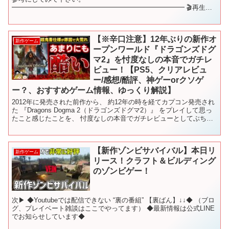
━━━━━━━━━━━━━━━━━━━━━━━━━━ 🎬再生リ
スト🎬 新作ゲームをジャンル別にご紹介♪ これを観れば新作ゲーム
を網羅できます！ ━━━━...
【※辛口注意】12年ぶりの新作オ
新作ゲーム
ープンワールド『ドラゴンズドグ
マ2』を忖度なしの本音でガチレ
ビュー！【PS5、クリアレビュ
ー/感想/酷評、神ゲーorクソゲ
ー？、おすすめゲーム情報、ゆっくり解説】
2012年に発売された前作から、 約12年の時を経てカプコン発売され
た 『Dragons Dogma 2（ドラゴンズドグマ2）』 をプレイして思っ
たこと感じたことを、 忖度なしの本音でガチレビューとしてぶちま
ける！ 正直、竜憑きに関しては完...
【新作ゾンビサバイバル】本日リ
新作ゲーム
リース！クラフト＆ビルディング
のゾンビゲー！
次▶ ◆Youtubeでは配信できない “裏の番組” 【裏ばん】↓↓◆ （ブロ
グ、プレイベート雑談はここでやってます） ◆最新情報は公式LINE
でお知らせしています◆