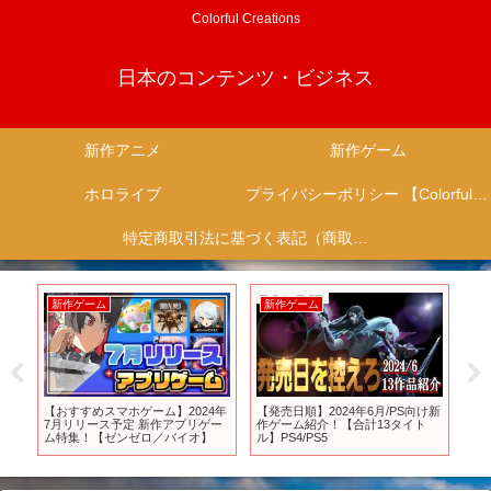
Colorful Creations
日本のコンテンツ・ビジネス
新作アニメ
新作ゲーム
ホロライブ
プライバシーポリシー 【Colorful Creation】
特定商取引法に基づく表記（商取引に関する開示）
新作ゲーム
新作ゲーム
新
介
【おすすめスマホゲーム】2024年
【発売日順】2024年6月/PS向け新
新
7月リリース予定 新作アプリゲー
作ゲーム紹介！【合計13タイト
ム特集！【ゼンゼロ／バイオ】
ル】PS4/PS5