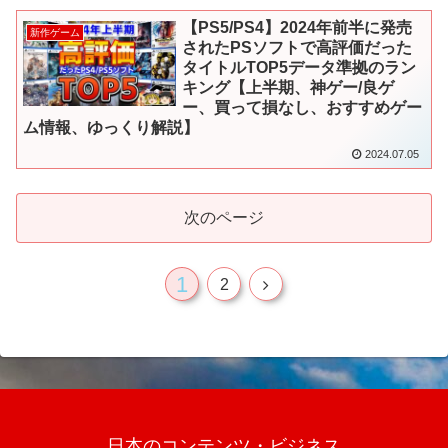
【PS5/PS4】2024年前半に発売
新作ゲーム
されたPSソフトで高評価だった
タイトルTOP5データ準拠のラン
キング【上半期、神ゲー/良ゲ
ー、買って損なし、おすすめゲー
ム情報、ゆっくり解説】
2024.07.05
次のページ
1
次
2
へ
日本のコンテンツ・ビジネス