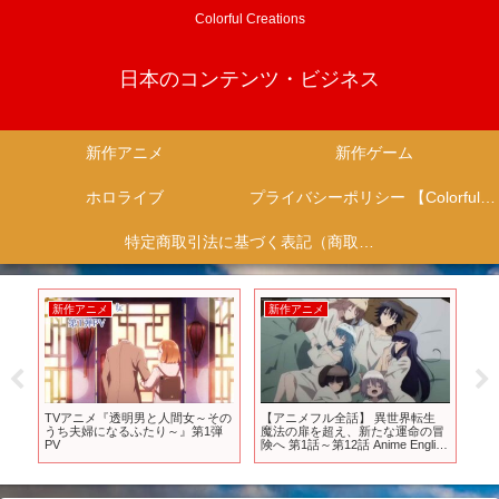
Colorful Creations
日本のコンテンツ・ビジネス
新作アニメ
新作ゲーム
ホロライブ
プライバシーポリシー 【Colorful Creation】
特定商取引法に基づく表記（商取引に関する開示）
新作アニメ
新作アニメ
新
TVアニメ『透明男と人間女～その
【アニメフル全話】 異世界転生
TV
うち夫婦になるふたり～』第1弾
魔法の扉を超え、新たな運命の冒
神
PV
険へ 第1話～第12話 Anime English
｜
Subtitle 2025
ド