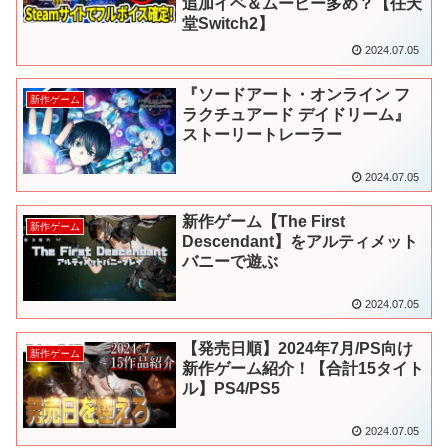
追加イベ＆ムービー多め？【任天
堂Switch2】
2024.07.05
『ソードアート・オンライン フ
新作ゲーム
ラクチュアード デイドリーム』
ストーリートレーラー
2024.07.05
新作ゲーム【The First
新作ゲーム
Descendant】をアルティメット
バニーで遊ぶ
2024.07.05
【発売日順】2024年7月/PS向け
新作ゲーム
新作ゲーム紹介！【合計15タイト
ル】PS4/PS5
2024.07.05