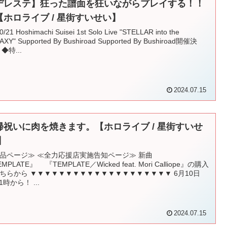
デレステ】狂った譜面を狂いながらプレイする！！
【ホロライブ / 星街すいせい】
0/21 Hoshimachi Suisei 1st Solo Live "STELLAR into the
AXY" Supported By Bushiroad Supported By Bushiroad開催決
◆特...
2024.07.15
帰祝いに肉を焼きます。【ホロライブ / 星街すいせ
】
品ページ≫ ≪全力応援店実施告知ページ≫ 新曲
MPLATE』 『TEMPLATE／Wicked feat. Mori Calliope』の購入
ちらから ▼▼▼▼▼▼▼▼▼▼▼▼▼▼▼▼▼▼▼▼ 6月10日
21時から！ ...
2024.07.15