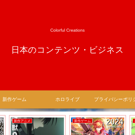
Colorful Creations
日本のコンテンツ・ビジネス
新作ゲーム
ホロライブ
新作アニメ
新作ゲーム