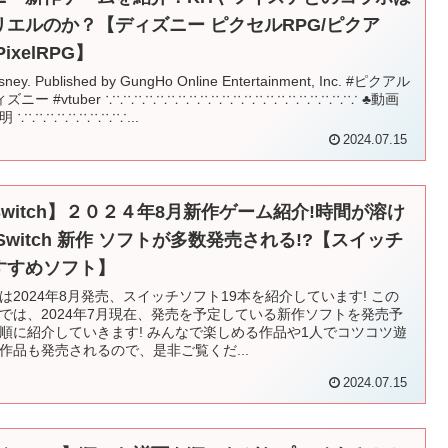
リエルのか？【ディズニー ピクセルRPG/ピクア
PixelRPG】
sney. Published by GungHo Online Entertainment, Inc. #ピクアル
ィズニー #vtuber ∵∵∵∵∵∵∵∵∵∵∵∵∵∵∵∵∵∵∵∵∵∵∵ ♣️動画
明 ∵∵∵∵∵∵∵∵∵∵...
2024.07.15
Switch】２０２４年8月新作ゲーム紹介!時間が溶け
 Switch 新作 ソフトが多数発売される!?【スイッチ
すすめソフト】
は2024年8月発売、スイッチソフト19本を紹介しています! この
では、2024年7月現在、発売を予定している新作ソフトを発売予
順に紹介していきます! みんなで楽しめる作品や1人でコツコツ遊
作品も発売されるので、是非ご覧くだ...
2024.07.15