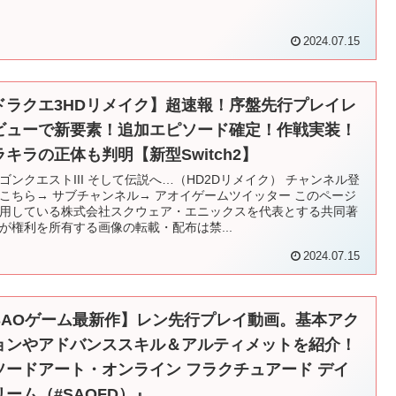
2024.07.15
ドラクエ3HDリメイク】超速報！序盤先行プレイレ
ビューで新要素！追加エピソード確定！作戦実装！
ラキラの正体も判明【新型Switch2】
ゴンクエストIII そして伝説へ…（HD2Dリメイク） チャンネル登
こちら→ サブチャンネル→ アオイゲームツイッター このページ
用している株式会社スクウェア・エニックスを代表とする共同著
が権利を所有する画像の転載・配布は禁...
2024.07.15
SAOゲーム最新作】レン先行プレイ動画。基本アク
ョンやアドバンススキル＆アルティメットを紹介！
ソードアート・オンライン フラクチュアード デイ
リーム（#SAOFD）』