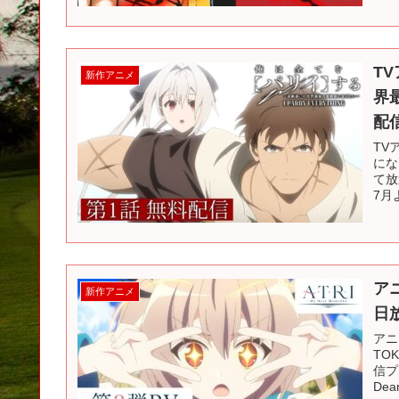
T
新作アニメ
界
配
TV
にな
て放
7月よ
アニ
新作アニメ
日
アニメ
TO
信プ
Dear