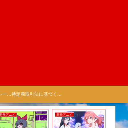
プライバシーポリシー 【Colorful Creation】
特定商取引法に基づく表記（商取引に関する開示）
新作アニメ
新作アニメ
新作ゲー