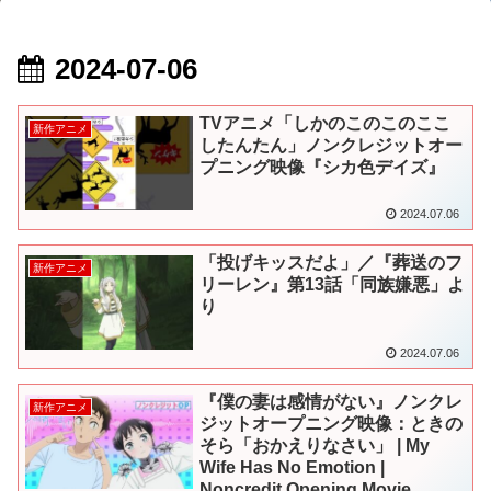
2024-07-06
TVアニメ「しかのこのこのここ
新作アニメ
したんたん」ノンクレジットオー
プニング映像『シカ色デイズ』
2024.07.06
「投げキッスだよ」／『葬送のフ
新作アニメ
リーレン』第13話「同族嫌悪」よ
り
2024.07.06
『僕の妻は感情がない』ノンクレ
新作アニメ
ジットオープニング映像：ときの
そら「おかえりなさい」 | My
Wife Has No Emotion |
Noncredit Opening Movie