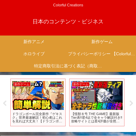
Colorful Creations
日本のコンテンツ・ビジネス
新作アニメ
新作ゲーム
ホロライブ
プライバシーポリシー 【Colorful Creation】
特定商取引法に基づく表記（商取引に関する開示）
新作ゲーム
新作ゲーム
新
け新
ドラゴンボール完全新作『ゲキス
【怪獣８号 THE GAME】最新版
こ
ト
ク』世界最速解説！初心者はこれ
Tier表‼️星4込で全キャラ解説付き‼️
シ
を見れば大丈夫！【ドラゴンボー
攻略サイトとは星4評価が全然違
本
ルゲキシンスクアドラ】
うのは何故⁉️ #怪獣8号 #vtuber
が
ゲ
了