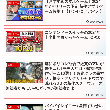
【おすすめスマホゲーム】2024
新作ゲーム
年7月リリース予定 新作アプリゲ
ーム特集！【ゼンゼロ／バイオ】
2024.07.06
ニンテンドースイッチの2024年
新作ゲーム
上半期面白かったゲームTOP10
2024.07.06
遂にポリコレ拒否で絶賛のアレが
新作ゲーム
来る…8月発売大注目・超期待新
作ゲーム10選！！超絶グラの黒神
話：悟空・アサクリシャドウズで
荒れるUBIの新作スターウォーズ
無法者たち…いや..どっちが無法者だよ
2024.07.06
バイバイレイニー / 星街すいせい
ホロライブ