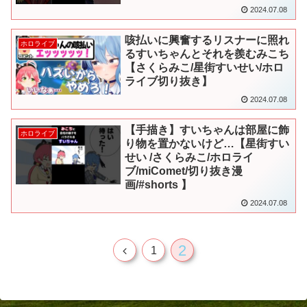
2024.07.08
咳払いに興奮するリスナーに照れ
ホロライブ
るすいちゃんとそれを羨むみこち
【さくらみこ/星街すいせい/ホロ
ライブ切り抜き】
2024.07.08
【手描き】すいちゃんは部屋に飾
ホロライブ
り物を置かないけど…【星街すい
せい /さくらみこ/ホロライ
ブ/miComet/切り抜き漫
画/#shorts 】
2024.07.08
2
前
1
へ