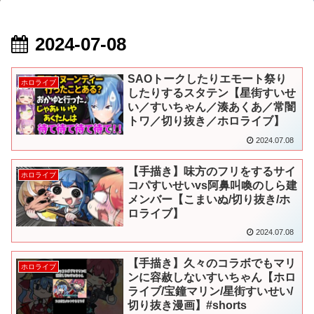
2024-07-08
SAOトークしたりエモート祭り
ホロライブ
したりするスタテン【星街すいせ
い／すいちゃん／湊あくあ／常闇
トワ／切り抜き／ホロライブ】
2024.07.08
【手描き】味方のフリをするサイ
ホロライブ
コパすいせいvs阿鼻叫喚のしら建
メンバー【こまいぬ/切り抜き/ホ
ロライブ】
2024.07.08
【手描き】久々のコラボでもマリ
ホロライブ
ンに容赦しないすいちゃん【ホロ
ライブ/宝鐘マリン/星街すいせい/
切り抜き漫画】#shorts