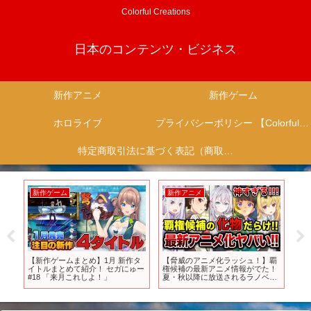
Colorful Creations
日本のコンテンツ・ビジネス
新作アニメ
新作ゲーム
ホロライブ
プライバシーポリシー 【Colorful Creation】
特定商取引法に基づく表記（商取引に関する開示）
新作ゲーム
新作アニメ
新
…最
【新作ゲームまとめ】1月 新作タ
【脅威のアニメ化ラッシュ！】覇
新
すご
イトルまとめて紹介！ セガにゅー
権候補の最新アニメ情報がでた！
ク
#18 「来月これしよ！」
夏・秋以降に放送されるラノベ系
【PS
アニメがヤバすぎる！【リゼロ3
期／物語シリーズ／ロシデレ／薬
屋／ありふれた】