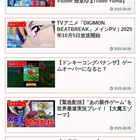
Vtuber 燈堂ゆま/Todo Yuma】
2025.08.05
TVアニメ「DIGIMON
新作アニメ
BEATBREAK」メインPV｜2025
年10月5日放送開始
2025.08.05
【ドンキーコングバナンザ】ゲー
新作ゲーム
ムオーバーになると？
2025.08.05
【緊急配信】”あの新作ゲーム”を
新作ゲーム
世界最速実況プレイ！【大魔王ゾ
ーマ】
2025.08.05