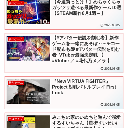
【今週買っとけ！】めちゃくちゃ
新作ゲーム
ガッツリ遊べる最新作ゲーム10選
【STEAM新作8月1週～】
2025.08.05
【#アバター伝説を刻む者】新作
新作ゲーム
ゲームを一緒にあそぼ～～✨コー
ド配布も🎁 #アバター伝説を刻む
者_VTuber最強決定戦 【
#Vtuber ／ #花代乃メノラ 】
2025.08.05
『New VIRTUA FIGHTER』
新作ゲーム
Project 対戦バトルプレイ First
Look
2025.08.05
みこちの家のいぬちと遊んで溺愛
ホロライブ
するすいちゃん【星街すいせい/