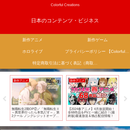
Colorful Creations
日本のコンテンツ・ビジネス
新作アニメ
新作ゲーム
ホロライブ
プライバシーポリシー 【Colorful Creation】
特定商取引法に基づく表記（商取引に関する開示）
新作アニメ
新作アニメ
新
”実
無職転生2期OP②／「無職転生Ⅱ
【2024春アニメ】4月放送開始！
【
MO
～異世界行ったら本気だす～」第
全68作品をPVと一緒に紹介！(最
ク
レ
2クール ノンクレジットオープニ
終版)最速放送＆独占配信情報！
さ
ング／「オン・ザ・フロントライ
部
ン」ヒトリエ