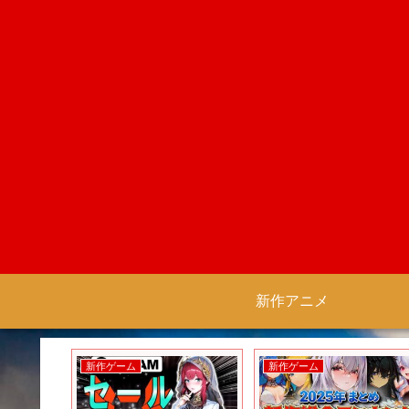
新作アニメ
新作ゲーム
新作ゲーム