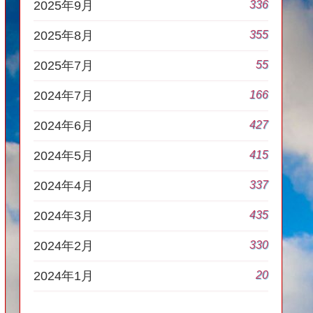
336
2025年9月
355
2025年8月
55
2025年7月
166
2024年7月
427
2024年6月
415
2024年5月
337
2024年4月
435
2024年3月
330
2024年2月
20
2024年1月