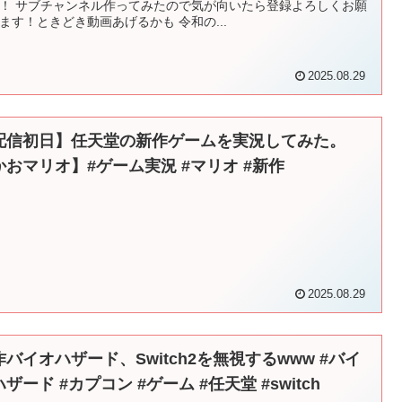
！ サブチャンネル作ってみたので気が向いたら登録よろしくお願
ます！ときどき動画あげるかも 令和の...
2025.08.29
配信初日】任天堂の新作ゲームを実況してみた。
かおマリオ】#ゲーム実況 #マリオ #新作
2025.08.29
作バイオハザード、Switch2を無視するwww #バイ
ザード #カプコン #ゲーム #任天堂 #switch