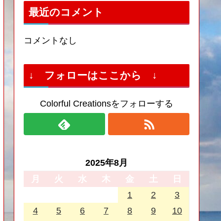
最近のコメント
コメントなし
↓ フォローはここから ↓
Colorful Creationsをフォローする
2025年8月
月
火
水
木
金
土
日
1
2
3
4
5
6
7
8
9
10