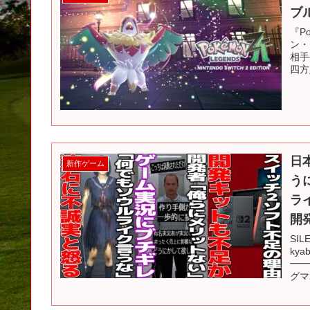
ブ
『P
ン・
相手
四方
日
新作ゲーム
う
ラ
開
SI
kya
━━
グマ2