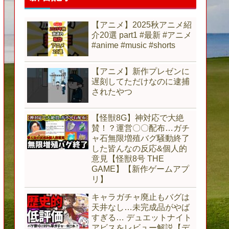
【アニメ】2025秋アニメ紹
介20選 part1 #最新 #アニメ
#anime #music #shorts
【アニメ】新作プレゼンに
遅刻してただけなのに逮捕
されたやつ
【怪獣8G】神対応で大絶
賛！？運営〇〇配布…ガチ
ャ石無限増殖バグ騒動終了
した皆んなの反応&個人的
意見【怪獣8号 THE
GAME】【新作ゲームアプ
リ】
キャラガチャ廃止もバグは
天井なし…未完成品がやば
すぎる… デュエットナイト
アビスをレビュー解説【デ