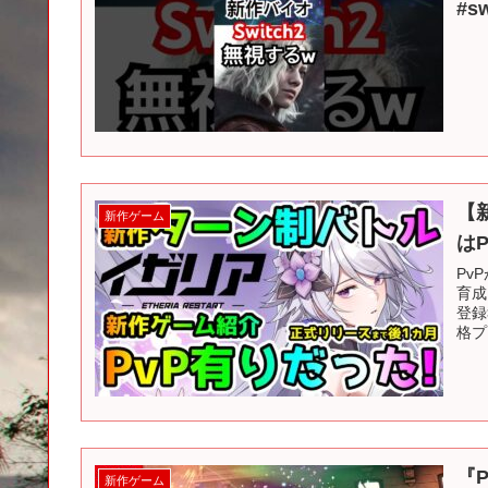
#sw
【
新作ゲーム
は
Pv
育成
登録
格プ
『P
新作ゲーム