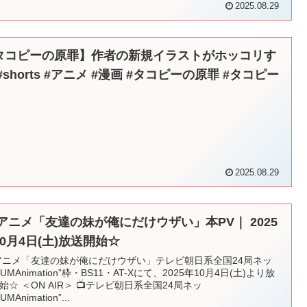
2025.08.29
タコピーの原罪】作者の新規イラストがホッコリす
#shorts #アニメ #漫画 #タコピーの原罪 #タコピー
2025.08.29
Vアニメ「友達の妹が俺にだけウザい」本PV｜ 2025
10月4日(土)放送開始☆
アニメ「友達の妹が俺にだけウザい」テレビ朝日系全国24局ネッ
NUMAnimation”枠・BS11・AT-Xにて、2025年10月4日(土)より放
始☆ ＜ON AIR＞ 📺テレビ朝日系全国24局ネッ
UMAnimation”...