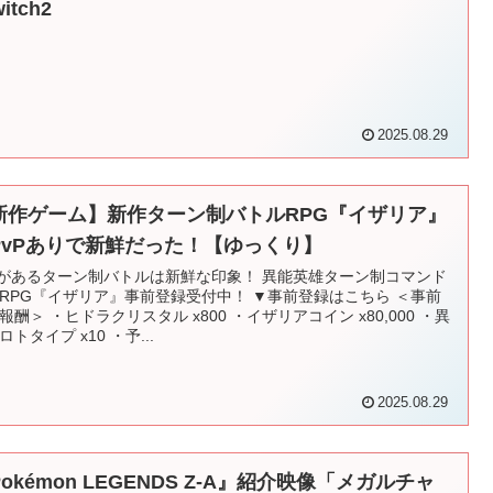
itch2
2025.08.29
新作ゲーム】新作ターン制バトルRPG『イザリア』
PvPありで新鮮だった！【ゆっくり】
Pがあるターン制バトルは新鮮な印象！ 異能英雄ターン制コマンド
RPG『イザリア』事前登録受付中！ ▼事前登録はこちら ＜事前
報酬＞ ・ヒドラクリスタル x800 ・イザリアコイン x80,000 ・異
ロトタイプ x10 ・予...
2025.08.29
okémon LEGENDS Z-A』紹介映像「メガルチャ