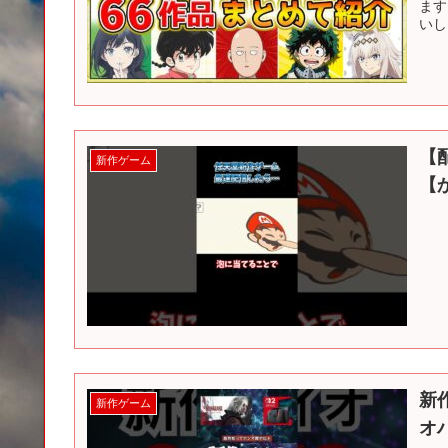
ます
いし
【
新作ゲーム
【
新
新作ゲーム
オハ