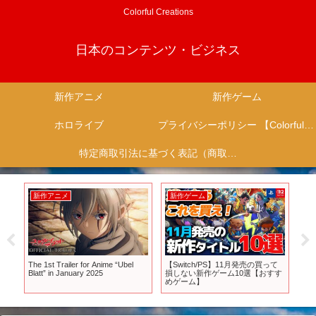
Colorful Creations
日本のコンテンツ・ビジネス
新作アニメ
新作ゲーム
ホロライブ
プライバシーポリシー 【Colorful Creation】
特定商取引法に基づく表記（商取引に関する開示）
新作アニメ
新作ゲーム
新
ン
The 1st Trailer for Anime “Ubel
【Switch/PS】11月発売の買って
TV
ン
Blatt” in January 2025
損しない新作ゲーム10選【おすす
弾P
目
めゲーム】