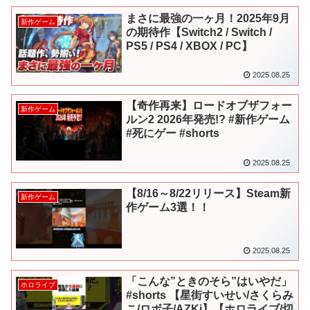
まさに最強の一ヶ月！2025年9月
新作ゲーム
の期待作【Switch2 / Switch /
PS5 / PS4 / XBOX / PC】
2025.08.25
【奇作再来】ロードオブザフォー
新作ゲーム
ルン2 2026年発売!? #新作ゲーム
#死にゲー #shorts
2025.08.25
【8/16～8/22リリース】Steam新
新作ゲーム
作ゲーム3選！！
2025.08.25
「こんな”ときのそら”はいやだ」
ホロライブ
#shorts 【星街すいせい/さくらみ
こ/ロボ子/AZKi】【ホロライブ/切