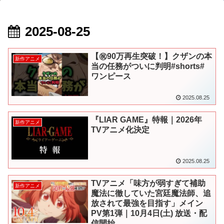
2025-08-25
【㊗️90万再生突破！】クザンの本
新作アニメ
当の任務がついに判明#shorts#
ワンピース
2025.08.25
『LIAR GAME』特報｜2026年
新作アニメ
TVアニメ化決定
2025.08.25
TVアニメ「味方が弱すぎて補助
新作アニメ
魔法に徹していた宮廷魔法師、追
放されて最強を目指す」メイン
PV第1弾｜10月4日(土) 放送・配
信開始