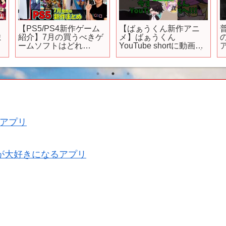
女
【PS5/PS4新作ゲーム
【ばぁうくん新作アニ
ま
紹介】7月の買うべきゲ
メ】ばぁうくん
ー
ームソフトはどれ
YouTube shortに動画投
ェ
だ！？【おすすめゲー
稿あり!!!今すぐ高評価👍
ムソフト】
のご協力お願いします!!!
ソ
アプリ
が大好きになるアプリ