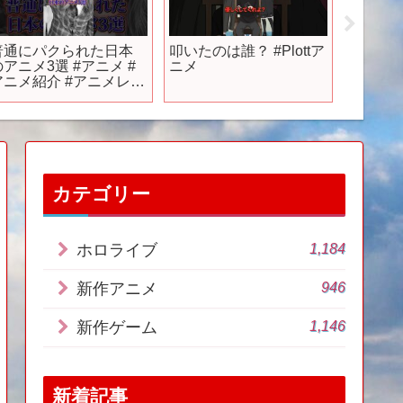
普通にパクられた日本
叩いたのは誰？ #Plottア
【ゲー
のアニメ3選 #アニメ #
ニメ
め】 P
アニメ紹介 #アニメレビ
何が変
ュー #アニメ評価 #新作
ンワイ
アニメ #推薦アニメ #オ
発表！ 
タク #フィギュア #アニ
ミーボ
ン #short #shorts #社
ライダ
長
シング 
戦記 ド
カテゴリー
1,184
ホロライブ
946
新作アニメ
1,146
新作ゲーム
新着記事