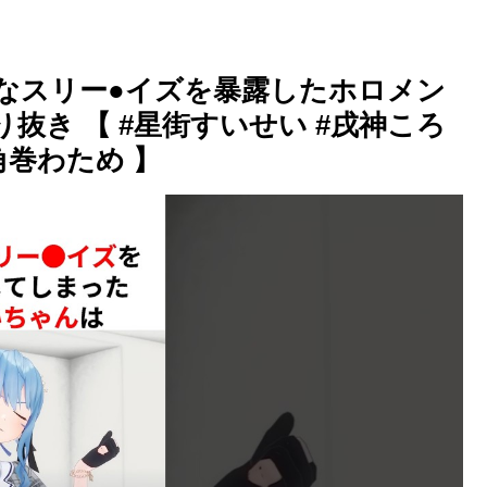
的なスリー●イズを暴露したホロメン
切り抜き 【 #星街すいせい #戌神ころ
角巻わため 】