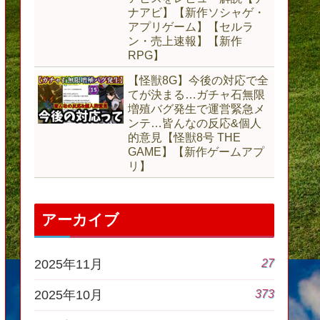
ナアビ】【新作ソシャゲ・
アプリゲーム】【セルラ
ン・売上速報】【新作
RPG】
【怪獣8G】今後の対応で全
てが決まる…ガチャ石無限
増殖バグ発生で運営緊急メ
ンテ…皆んなの反応&個人
的意見【怪獣8号 THE
GAME】【新作ゲームアプ
リ】
アーカイブ
27
2025年11月
373
2025年10月