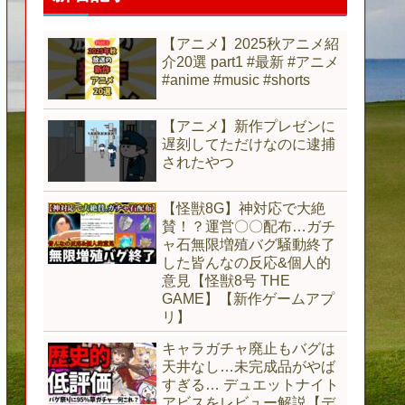
【アニメ】2025秋アニメ紹
介20選 part1 #最新 #アニメ
#anime #music #shorts
【アニメ】新作プレゼンに
遅刻してただけなのに逮捕
されたやつ
【怪獣8G】神対応で大絶
賛！？運営〇〇配布…ガチ
ャ石無限増殖バグ騒動終了
した皆んなの反応&個人的
意見【怪獣8号 THE
GAME】【新作ゲームアプ
リ】
キャラガチャ廃止もバグは
天井なし…未完成品がやば
すぎる… デュエットナイト
アビスをレビュー解説【デ