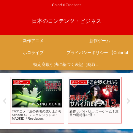
Colorful Creations
日本のコンテンツ・ビジネス
新作アニメ
新作ゲーム
ホロライブ
プライバシーポリシー 【Colorful Creation】
特定商取引法に基づく表記（商取引に関する開示）
新作アニメ
新作ゲーム
新
見逃
TVアニメ『盾の勇者の成り上がり
新作サバイバルホラーゲーム！注
【S
Season 4』ノンクレジットOP｜
目の期待作13選！
ム紹
画
MADKID『Resolution』
フト
す