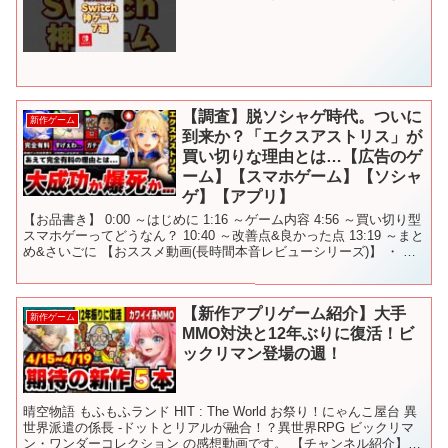
【調査】脱ソシャゲ時代。ついに
新作ゲーム
到来か？「エクスアストリス」が
買い切りな理由とは…【広告のゲ
ーム】【スマホゲーム】【ソシャ
ゲ】【アプリ】
【お品書き】 0:00 ～はじめに 1:16 ～ゲーム内容 4:56 ～買い切り型
スマホゲーってどうなん？ 10:40 ～改善点&良かった点 13:19 ～まと
め&さいごに 【おススメ動画(長時間本音レビューシリーズ)】 ・ ・
・ ・ 【...
【新作アプリゲーム紹介】大手
新作ゲーム
MMO対決と12年ぶりに復活！ビ
ックリマン登場の週！
晴空物語 もふもふランド HIT : The World お祭り！にゃんこ屋台 異
世界派遣の係長 -ドットとリアルが融合！？異世界RPG ビックリマ
ン・ワンダーコレクション の感想動画です。 【チャンネル紹介】