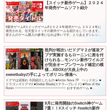
【スイッチ新作ゲーム】２０２４
新作ゲーム
年発売ゲームソフト紹介
#新作ゲーム#スイッチゲーム#２０２４年発売ゲーム ２０２４年に
発売される、任天堂スイッチの新作ゲームを紹介をしていきます。
皆さんのゲーム購入の参考になれば幸いです。とりあえずシレンを
やり込む！！ 【目次】 00:00 前置き 00:35 ...
批判が相次いだドグマ２が速攻ア
新作ゲーム
プデ実施するもローニンに差を付
けられる…モンハン新作ワイルズ
が完全オープンワールド確定の模
様…XBOXが大炎上中の
sweetbabyの手によってポリコレ推進へ
ドグマは頑張れ 今回紹介したもの ■Arctis Nova 7P ヘッドホン ■
ドラゴンズドグマ2 ■Stellar Blade(ステラ―ブレイド) ■Rise of the
Ronin ━━━━━━━━━━━━━━━━ おすすめゲーム ■...
9月に発売開始のSwitch神ゲーム
新作ゲーム
7選！！#スイッチ #switch新作