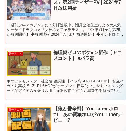
ス』第2期ティザーPV | 2024年7
月放送開始
「週刊少年マガジン」にて好評連載中、瀬尾公治先生による大人気
シーサイドラブコメ『女神のカフェテラス』。2024年7月から第2期
が放送開始！ ◆放送情報 2024年7月より放送開始！ ◆イントロダク
ション ――どこかの海辺にある、古びた喫茶店...
倫理観ゼロのポケ●ン新作【アニ
新作アニメ
メコント】 #パラ高
ポケットモンスター社会性/協調性 【パラ高SUZURI SHOP】 私立パ
ラの丸高校 SUZURI SHOPがオープン！ 日常使いしやすいスタンダ
ードなアイテムが盛り沢山！ ■あらすじ 誰もが異能力を持っている
世界で、人々は特に熱いバトルを...
【狼と香辛料】YouTuber ホロ
新作アニメ
#1 あの賢狼ホロがYouTuberデ
ビュー⁉