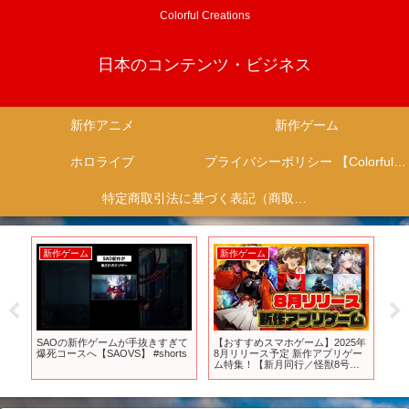
Colorful Creations
日本のコンテンツ・ビジネス
新作アニメ
新作ゲーム
ホロライブ
プライバシーポリシー 【Colorful Creation】
特定商取引法に基づく表記（商取引に関する開示）
新作ゲーム
新作ゲーム
新
 Z-
SAOの新作ゲームが手抜きすぎて
【おすすめスマホゲーム】2025年
【
爆死コースへ【SAOVS】 #shorts
8月リリース予定 新作アプリゲー
面
ム特集！【新月同行／怪獣8号／
ケポ
エターナルツリー】
詩/