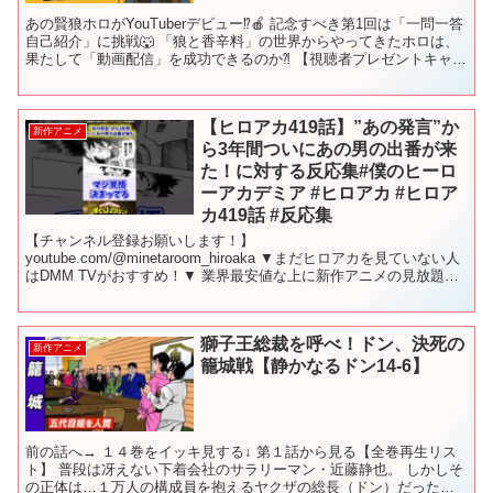
あの賢狼ホロがYouTuberデビュー⁉🍎 記念すべき第1回は「一問一答
自己紹介」に挑戦🐺 「狼と香辛料」の世界からやってきたホロは、
果たして「動画配信」を成功できるのか⁈ 【視聴者プレゼントキャン
ペーン】 ご参加いただいた方々から抽選で５...
【ヒロアカ419話】”あの発言”か
新作アニメ
ら3年間ついにあの男の出番が来
た！に対する反応集#僕のヒーロ
ーアカデミア #ヒロアカ #ヒロア
カ419話 #反応集
【チャンネル登録お願いします！】
youtube.com/@minetaroom_hiroaka ▼まだヒロアカを見ていない人
はDMM TVがおすすめ！▼ 業界最安値な上に新作アニメの見放題作
品数と先行配信数No.1 今なら最初の1カ月は"...
獅子王総裁を呼べ！ドン、決死の
新作アニメ
籠城戦【静かなるドン14-6】
前の話へ→ １４巻をイッキ見する↓ 第１話から見る【全巻再生リス
ト】 普段は冴えない下着会社のサラリーマン・近藤静也。 しかしそ
の正体は…１万人の構成員を抱えるヤクザの総長（ドン）だった！