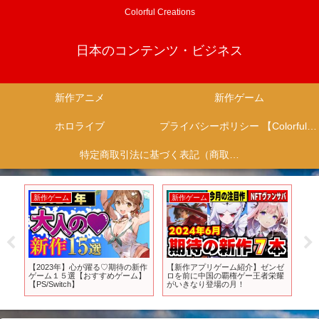
Colorful Creations
日本のコンテンツ・ビジネス
新作アニメ
新作ゲーム
ホロライブ
プライバシーポリシー 【Colorful Creation】
特定商取引法に基づく表記（商取引に関する開示）
新作ゲーム
新作ゲーム
新
フ
【2023年】心が躍る♡期待の新作
【新作アプリゲーム紹介】ゼンゼ
【ア
ロ
ゲーム１５選【おすすめゲーム】
ロを前に中国の覇権ゲー王者栄耀
ー
まれ
【PS/Switch】
がいきなり登場の月！