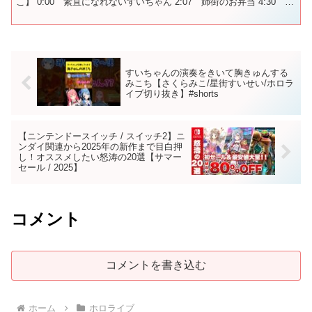
こ】 0:00 素直になれないすいちゃん 2:07 姉街のお弁当 4:30 母
街からあげパーティ 5:21 ロボちL...
すいちゃんの演奏をきいて胸きゅんする
みこち【さくらみこ/星街すいせい/ホロラ
イブ切り抜き】#shorts
【ニンテンドースイッチ / スイッチ2】ニ
ンダイ関連から2025年の新作まで目白押
し！オススメしたい怒涛の20選【サマー
セール / 2025】
コメント
コメントを書き込む
ホーム
ホロライブ