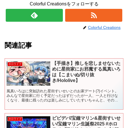
Colorful Creationsをフォローする
Colorful Creations
関連記事
【手描き】推しを悲しませないた
ホロライブ
めに星街家にお邪魔する風真いろ
は【こまいぬ/切り抜
き/Hololive】
風真いろはに突如訪れた星街すいせいとのお家デート(?)イベント。
みんなで星街家に行く予定だったはずだったが一人、一人と行けな
くなり、最後に残ったのは楽しみにしていたすいちゃんと、そのす
いちゃんが最推しの風真いろはだけだった。。 ーーーーー...
ビビデバ/宝鐘マリン&星街すいせ
ホロライブ
い/宝鐘マリン生誕祭2025 #ホロ