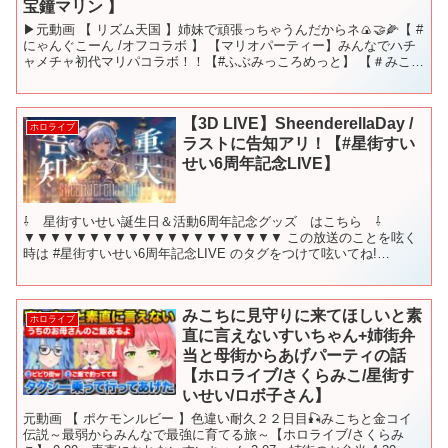
宝鐘マリン 】
▶元動画 【 リズム天国 】姉妹で頑張っちゃうんだからネ🍙🤝🌽【 #
にゃんぐこーん /オフコラボ 】 【マリオパーティー】みんなでハチ
ャメチャ初代マリパコラボ！！【#ふぶみっころめっと】 【＃みこス
バ】chained together wi...
【3D LIVE】SheenderellaDay /
ホロライブ
ラストに告知アリ！【#⁠星街すい
せい6周年記念LIVE】
⇩ 星街すいせい誕生日＆活動6周年記念グッズ はこちら ⇩
▼▼▼▼▼▼▼▼▼▼▼▼▼▼▼▼▼▼▼▼ この放送のことを呟く
時は #⁠星街すいせい6周年記念LIVE のタグをつけて呟いてね!
▼SpecialThanks サムネイラスト：三守...
みこちに見守りに来てほしいと素
ホロライブ
直に言えないすいちゃん+姉街弁
当と母街からあげパーティの話
【ホロライブ/さくらみこ/星街す
いせい/ロボ子さん】
元動画 【 ポケモンルビー 】色違い耐久２２日目🎣みこちと金コイ
伝説～最弱からみんなで最強に育てる旅～【ホロライブ/さくらみ