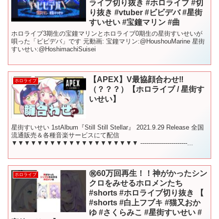
ライブ切り抜き #ホロライブ #切
り抜き #vtuber #ビビデバ #星街
すいせい #宝鐘マリン #曲
ホロライブ3期生の宝鐘マリンとホロライブ0期生の星街すいせいが
唄った「ビビデバ」です 元動画: 宝鐘マリン:​⁠​⁠@HoushouMarine 星街
すいせい:​⁠​⁠@HoshimachiSuisei
【APEX】V最協顔合わせ‼
ホロライブ
（？？？）【ホロライブ / 星街す
いせい】
星街すいせい 1stAlbum『Still Still Stellar』 2021.9.29 Release 全国
流通販売＆各種音楽サービスにて配信
▼▼▼▼▼▼▼▼▼▼▼▼▼▼▼▼▼▼▼▼ ------------------------...
㊗️60万回再生！！神がかったシン
ホロライブ
クロをみせるホロメンたち
#shorts #ホロライブ切り抜き 【
#shorts #白上フブキ #猫又おか
ゆ #さくらみこ #星街すいせい #