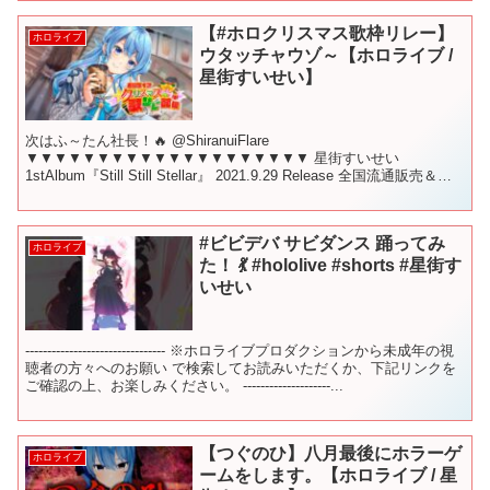
【#ホロクリスマス歌枠リレー】
ホロライブ
ウタッチャウゾ～【ホロライブ /
星街すいせい】
次はふ～たん社長！🔥 @ShiranuiFlare
▼▼▼▼▼▼▼▼▼▼▼▼▼▼▼▼▼▼▼▼ 星街すいせい
1stAlbum『Still Still Stellar』 2021.9.29 Release 全国流通販売＆各
種音楽サービスにて配...
#ビビデバ サビダンス 踊ってみ
ホロライブ
た！ 💃 #hololive #shorts #星街す
いせい
-------------------------------- ※ホロライブプロダクションから未成年の視
聴者の方々へのお願い で検索してお読みいただくか、下記リンクを
ご確認の上、お楽しみください。 --------------------...
【つぐのひ】八月最後にホラーゲ
ホロライブ
ームをします。【ホロライブ / 星