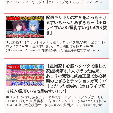
ヤバイパーティーするゾ！【ホロライブ/さくらみこ】 ※2022/12/12
の配信の切り抜きです すい...
配信ギリギリの本音をぶっちゃけ
ホロライブ
るすいちゃんとあずきちｗ【ホロ
ライブ/AZKi/星街すいせい/切り抜
き】
▼元動画▼ 【コラボ】イノナカ組！ホロライブ加入5周年記念！【ホ
ロライブ / AZKi / 星街すいせい】 ▼出演配信者様▼ @AZKi
@HoshimachiSuisei (※問題等があった場合お手数ですが Twitter の
DM まで...
【星街家】心臓バクバクで推しの
ホロライブ
家(星街家)に1人で行った結果、
あまりの緊張に終始正座で放心状
態のござるとテンションが高くパ
リピだった姉街w【ホロライブ切
り抜き/風真いろは/星街すいせい】
ホロライブの切り抜きチャンネルです!! ※タイムスタンプはこちら
↓↓ 00:00 推しの家(星街家)に凸 01:37 テンションが高いパリピ姉街w
02:41 正座で放心状態のござるw 05:22 質問タイム(ご飯食べた?姉街
の様子は?) ...