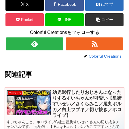
X
Facebook
はてブ
Pocket
LINE
コピー
Colorful Creationsをフォローする
Colorful Creations
関連記事
幼児退行したりおじさんになった
ホロライブ
りするすいちゃんが可愛い【星街
すいせい／さくらみこ／尾丸ポル
カ／白上フブキ／切り抜き／ホロ
ライブ】
すいちゃんこと、ホロライブ0期生 星街すいせい さんの切り抜きチ
ャンネルです。 元配信：【 Party Panic 】ポルみこフブすいさんで