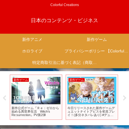
Colorful Creations
日本のコンテンツ・ビジネス
新作アニメ
新作ゲーム
ホロライブ
プライバシーポリシー 【Colorful Creation】
特定商取引法に基づく表記（商取引に関する開示）
新作ゲーム
新作ゲーム
新
サ
新作公式ゲーム『Ｒｅ：ゼロから
今日リリースされた新作ゲームデ
あ
ール
始める異世界生活 Witch’s
ュエットナイトアビスを初見プレ
「Ni
イリ
Re:surrection』PV第2弾
イ！(多分ネタバレあり) #デュエ
「
ン
ットナイトアビス #デナアビ