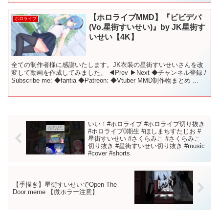
【ホロライブMMD】『ビビデバ
ホロライブ
(Vo.星街すいせい)』by JK星街す
いせい【4K】
全ての制作者様に感謝いたします。JK衣装の星街すいせいさんを改
変して動画を作成してみました。 ◀Prev ▶Next ◆チャンネル登録 /
Subscribe me: ◆fantia ◆Patreon: ◆Vtuber MMD制作物まとめ ...
いい！#ホロライブ #ホロライブ切り抜き
#ホロライブ0期生 #ほしまちすたじお #
星街すいせい #さくらみこ #さくらみこ
切り抜き #星街すいせい切り抜き #music
#cover #shorts
【手描き】星街すいせいでOpen The
Door meme 【微ホラー注意】