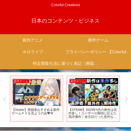
Colorful Creations
日本のコンテンツ・ビジネス
新作アニメ
新作ゲーム
ホロライブ
プライバシーポリシー 【Colorful Creation】
特定商取引法に基づく表記（商取引に関する開示）
新作ゲーム
新作ゲーム
新
崩
【Vtuber】視聴者おすすめ＆新作
【STEAM】2024年4月の新作は良
桃源
徹底
ゲームＰＶを見ようの会💖🌸
作多し！ユーザーの期待に応えた
桃源
高評価作！未注目だった意外な高
re
評価作！そしてイマイチだった期
op
待作をピックアップ
op a
【PS/Switch/Xbox】