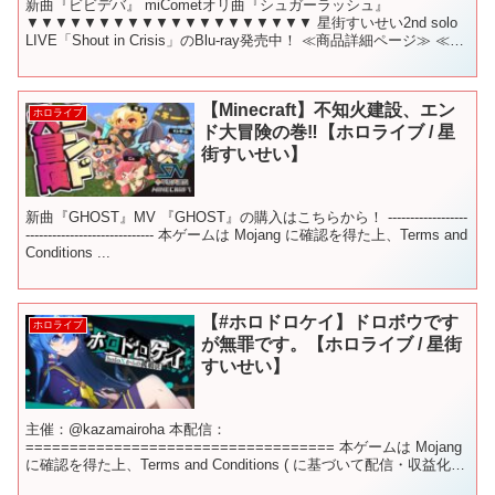
新曲『ビビデバ』 miCometオリ曲『シュガーラッシュ』
▼▼▼▼▼▼▼▼▼▼▼▼▼▼▼▼▼▼▼▼ 星街すいせい2nd solo
LIVE「Shout in Crisis」のBlu-ray発売中！ ≪商品詳細ページ≫ ≪星
街すいせい全力応...
【Minecraft】不知火建設、エン
ホロライブ
ド大冒険の巻‼【ホロライブ / 星
街すいせい】
新曲『GHOST』MV 『GHOST』の購入はこちらから！ ------------------
----------------------------- 本ゲームは Mojang に確認を得た上、Terms and
Conditions ...
【#ホロドロケイ】ドロボウです
ホロライブ
が無罪です。【ホロライブ / 星街
すいせい】
主催：@kazamairoha 本配信：
=================================== 本ゲームは Mojang
に確認を得た上、Terms and Conditions ( に基づいて配信・収益化を
行なっておりま...