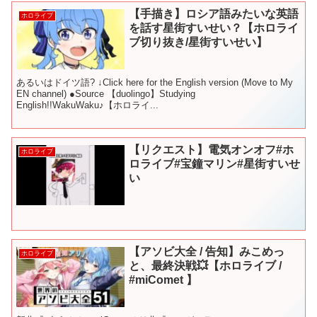
【手描き】ロシア語みたいな英語
ホロライブ
を話す星街すいせい？【ホロライ
ブ切り抜き/星街すいせい】
あるいはドイツ語? ↓Click here for the English version (Move to My
EN channel) ●Source 【duolingo】Studying
English!!WakuWaku♪【ホロライ...
【リクエスト】電気オンオフ#ホ
ホロライブ
ロライブ#宝鐘マリン#星街すいせ
い
【アソビ大全 / 告知】みこめっ
ホロライブ
と、最終決戦💥【ホロライブ /
#miComet 】