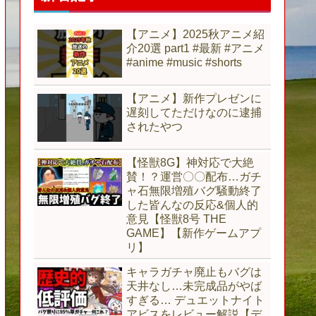
【アニメ】2025秋アニメ紹
介20選 part1 #最新 #アニメ
#anime #music #shorts
【アニメ】新作プレゼンに
遅刻してただけなのに逮捕
されたやつ
【怪獣8G】神対応で大絶
賛！？運営〇〇配布…ガチ
ャ石無限増殖バグ騒動終了
した皆んなの反応&個人的
意見【怪獣8号 THE
GAME】【新作ゲームアプ
リ】
キャラガチャ廃止もバグは
天井なし…未完成品がやば
すぎる… デュエットナイト
アビスをレビュー解説【デ