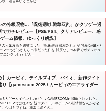
や、注目をいくつかピ...
ンの特級呪物…『呪術廻戦 戦華双乱』がクソゲー過
でガチレビュー【PS5/PS4、クリアレビュー、感
めゲーム情報、ゆっくり解説】
の人気漫画を題材にした 『呪術廻戦 戦華双乱』が 特級呪物レベ
ゲーマーもがっかりな出来だった件を 忖度なしの本音でガチレビュ
ニング 01:27 どん...
め】カービィ、テイルズオブ、バイオ、新作タイト
【gamescom 2025 / カービィのエアライダー
界3大ゲームイベントのひとつ GAMESCOMが開催されました。
MESCOMでは様々な 新作タイトルやゲームの新情報なんかが公
、今回もですね、非常に多くの...