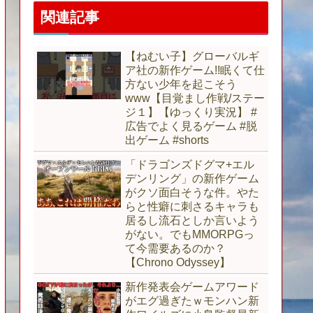
関連記事
【ねむい子】グローバルギ
ア社の新作ゲーム!!眠くて仕
方ない少年を起こそう
www【目覚まし作戦/ステー
ジ１】【ゆっくり実況】 #
広告でよく見るゲーム #脱
出ゲーム #shorts
「ドラゴンズドグマ+エル
デンリング」の新作ゲーム
がクソ面白そうな件。やた
らと性癖に刺さるキャラも
居るし流石としか言いよう
がない。でもMMORPGっ
て今需要あるのか？
【Chrono Odyssey】
新作発表会ゲームアワード
がエグ過ぎたｗモンハン新