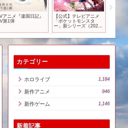
TVアニメ『違国日記』
【公式】テレビアニメ
＜オー
PV第1弾
「ポケットモンスタ
ル＞TV
ー」新シリーズ（2023
PIEC
年4月放送）ティザー映
グテー
像
す！」
ろし
カテゴリー
1,184
ホロライブ
946
新作アニメ
1,146
新作ゲーム
新着記事