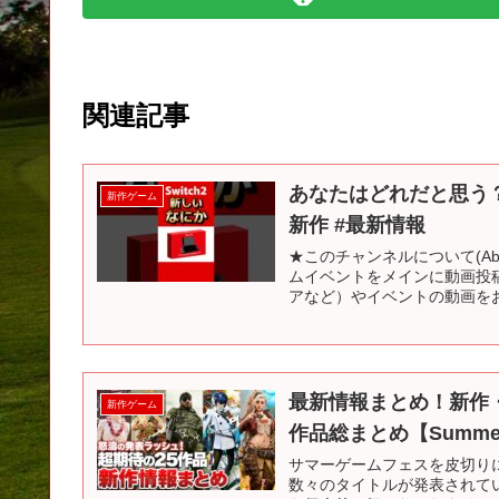
関連記事
あなたはどれだと思う？ #swit
新作ゲーム
新作 #最新情報
★このチャンネルについて(Abou
ムイベントをメインに動画投稿し
アなど）やイベントの動画をお届
最新情報まとめ！新作
新作ゲーム
作品総まとめ【Summer Ga
サマーゲームフェスを皮切りに、Xb
数々のタイトルが発表されて