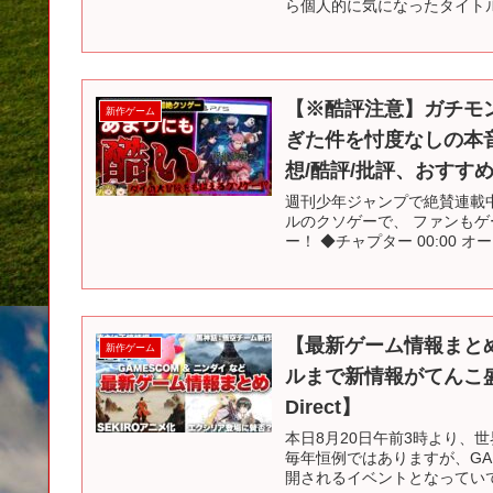
ら個人的に気になったタイトル
【※酷評注意】ガチモ
新作ゲーム
ぎた件を忖度なしの本音
想/酷評/批評、おすす
週刊少年ジャンプで絶賛連載中
ルのクソゲーで、 ファンも
ー！ ◆チャプター 00:00 オープ
【最新ゲーム情報まと
新作ゲーム
ルまで新情報がてんこ盛り
Direct】
本日8月20日午前3時より、世
毎年恒例ではありますが、GA
開されるイベントとなっていて