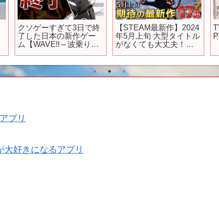
クソゲーすぎて3日で終
【STEAM最新作】2024
了した日本の新作ゲー
年5月上旬 大型タイトル
に
ム【WAVE!!～波乗りボ
がなくても大丈夫！
ーイズ～】
Steamでは毎月1000本
超えのインディゲーム
が待っている
【PS/Switch/Xbox】
アプリ
が大好きになるアプリ