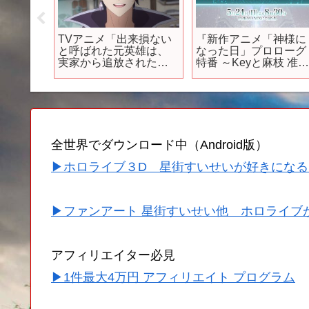
ま1/2」
TVアニメ「出来損ない
『新作アニメ「神様に
ジットオ
と呼ばれた元英雄は、
なった日」プロローグ
曜日の
実家から追放されたの
特番 ～Keyと麻枝 准
ォーア
で好き勝手に生きるこ
よる感動のキセキ～』
ma1/2”
とにした」本PV
予告映像
ing
全世界でダウンロード中（Android版）
▶ホロライブ３D 星街すいせいが好きになる
▶ファンアート 星街すいせい他 ホロライブ
アフィリエイター必見
▶1件最大4万円 アフィリエイト プログラム