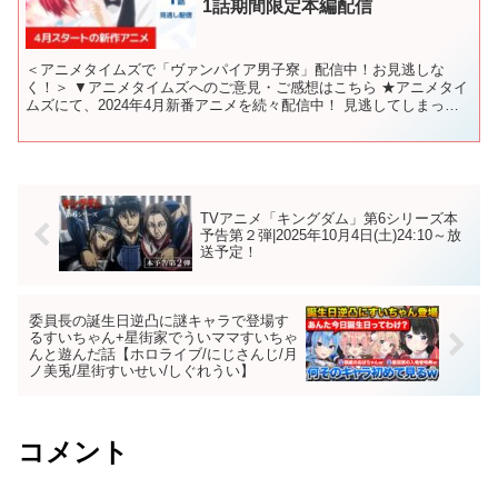
1話期間限定本編配信
＜アニメタイムズで「ヴァンパイア男子寮」配信中！お見逃しな
く！＞ ▼アニメタイムズへのご意見・ご感想はこちら ★アニメタイ
ムズにて、2024年4月新番アニメを続々配信中！ 見逃してしまった
作品を無料でチェックして好きなアニメをみつけよう。 ...
TVアニメ「キングダム」第6シリーズ本
予告第２弾|2025年10月4日(土)24:10～放
送予定！
委員長の誕生日逆凸に謎キャラで登場す
るすいちゃん+星街家でういママすいちゃ
んと遊んだ話【ホロライブ/にじさんじ/月
ノ美兎/星街すいせい/しぐれうい】
コメント