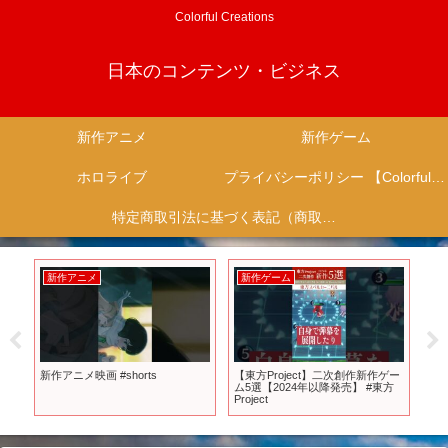
Colorful Creations
日本のコンテンツ・ビジネス
新作アニメ
新作ゲーム
ホロライブ
プライバシーポリシー 【Colorful Creation】
特定商取引法に基づく表記（商取引に関する開示）
新作アニメ
新作ゲーム
新
ンダ
新作アニメ映画 #shorts
【東方Project】二次創作新作ゲー
【
シ
ム5選【2024年以降発売】 #東方
面
ーツ
Project
ざろ
ラ