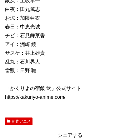
銀次：土岐隼一
白夜：田丸篤志
お涼：加隈亜衣
春日：中恵光城
チビ：石見舞菜香
アイ：洲崎 綾
サスケ：井上雄貴
乱丸：石川界人
雷獣：日野 聡
「かくりよの宿飯 弐」公式サイト
https://kakuriyo-anime.com/
新作アニメ
シェアする