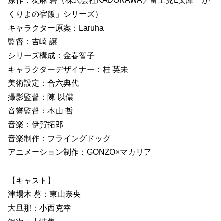
原作：友麻 碧（株式会社KADOKAWA／富士見L文庫「か
くりよの宿飯」シリーズ）
キャラクター原案：Laruha
監督：吉崎 譲
シリーズ構成：金春智子
キャラクターデザイナー：桂 英未
美術設定：合六典代
撮影監督：陳 以儂
音響監督：本山 哲
音楽：伊賀拓郎
音楽制作：フライングドッグ
アニメーション制作：GONZO×マカリア
【キャスト】
津場木 葵：東山奈央
大旦那：小西克幸