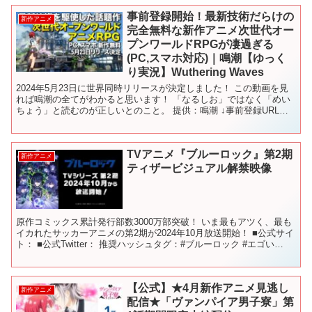
事前登録開始！最新技術だらけの
新作アニメ
完全無料な新作アニメ次世代オー
プンワールドRPGが凄過ぎる
(PC,スマホ対応)｜鳴潮【ゆっく
り実況】Wuthering Waves
2024年5月23日に世界同時リリースが決定しました！ この動画を見
れば鳴潮の全てがわかると思います！ 「なるしお」ではなく「めい
ちょう」と読むのが正しいとのこと。 提供：鳴潮 ↓事前登録URLは
こちら↓ 今回は開発中のベータテストのため一...
TVアニメ『ブルーロック』第2期
新作アニメ
ティザービジュアル解禁映像
原作コミックス累計発行部数3000万部突破！ いま最もアツく、最も
イカれたサッカーアニメの第2期が2024年10月放送開始！ ■公式サイ
ト： ■公式Twitter： 推奨ハッシュタグ：#ブルーロック #エゴい
#bluelock #エピ凪 ◆...
【公式】★4月新作アニメ見逃し
新作アニメ
配信★「ヴァンパイア男子寮」第