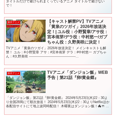
タイトルだけで避けられまくっているアニメ タイトルで避けない
で！
【キャスト解禁PV】TVアニメ
新作アニメ
「黄泉のツガイ」2026年放送決
定！| ユル役：小野賢章/アサ役：
宮本侑芽/デラ役：中村悠一/ガブ
ちゃん役：久野美咲に決定！
TVアニメ「黄泉のツガイ」2026年放送決定！ メインキャストも解
禁！ ユル：#小野賢章 アサ：#宮本侑芽 デラ：#中村悠一 ガブちゃ
ん：#久野美咲 ---------------------------------------------...
TVアニメ「ダンジョン飯」WEB
新作アニメ
予告｜第21話『卵/黄金郷』
「ダンジョン飯」第21話『卵/黄金郷』 2024年5月23日(木)22：30よ
り全国28局にて順次放送！ 2024年5月23日(木)22：30よりNetflixほか
各配信サイトにて地上波同時配信！ 木曜夜はダンジョン飯！🐲🍴 最
新情報は ▶...