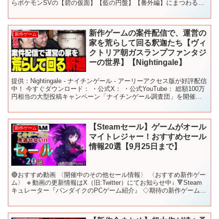
らポケモンSVの【碧の仮面】【藍の円盤】【番外編】にまつわる情
報をUPしております。 ポケモンスカーレット・バイオレッ...
新作ゲームの案件配信で、運営の
新作ゲーム
家を荒らして回る釈迦たち【ヴィ
クトリア朝ガスランプファンタジ
ーの世界】【Nightingale】
提供：Nightingale - ナイチンゲール - アーリーアクセス版が好評配信
中！ 今すぐダウンロード： ・公式X： ・公式YouTube： 総額100万
円相当の大型投稿キャンペーン「ナイチンゲール調査団」を開催
中！ 詳細は #ナイチン...
【Steamセール】ゲームがオール
新作ゲーム
マイトレジャー！おすすめセール
情報20選【9月25日まで】
🔴おすすめ動画 〈開催中のその他セール情報〉 〈おすすめ新作ゲー
ム〉 🔹動画の更新情報はX（旧:Twitter）にてお知らせ中↓ 🔻Steam
キュレーター『パンダイクのPCゲーム紹介』 ◇期待の新作ゲーム
【Dying Light: The ...