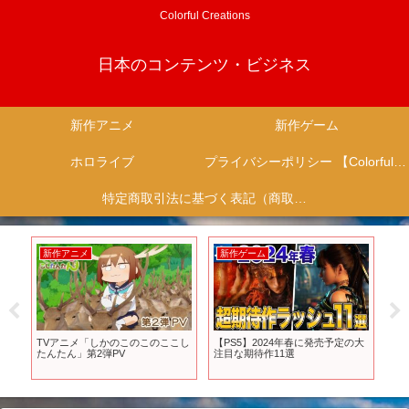
Colorful Creations
日本のコンテンツ・ビジネス
新作アニメ
新作ゲーム
ホロライブ
プライバシーポリシー 【Colorful Creation】
特定商取引法に基づく表記（商取引に関する開示）
新作アニメ
新作ゲーム
新
ある
TVアニメ「しかのこのこのここし
【PS5】2024年春に発売予定の大
原
問
たんたん」第2弾PV
注目な期待作11選
作ゲ
能
原神 
#新
ゲ