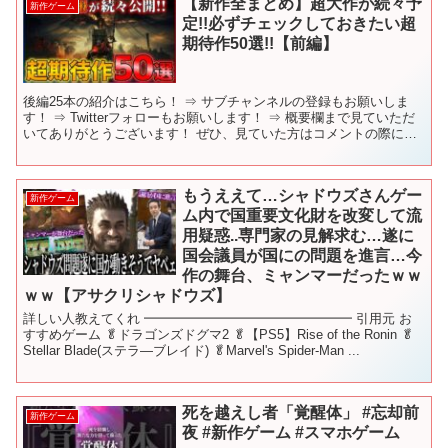
【新作全まとめ】超大作が続々予
新作ゲーム
定!!必ずチェックしておきたい超
期待作50選!!【前編】
後編25本の紹介はこちら！ ⇒ サブチャンネルの登録もお願いしま
す！ ⇒ Twitterフォローもお願いします！ ⇒ 概要欄まで見ていただ
いてありがとうございます！ ぜひ、見ていた方はコメントの際に
「🐧」の絵文字をつけて書いていただけると、...
もうええて…シャドウズさんゲー
新作ゲーム
ム内で国重要文化財を改変して流
用疑惑..専門家の見解求む…遂に
国会議員が国にの問題を進言…今
作の舞台、ミャンマーだったｗｗ
ｗｗ【アサクリシャドウズ】
詳しい人教えてくれ ━━━━━━━━━━━━━━━━ 引用元 お
すすめゲーム 🥬ドラゴンズドグマ2 🥬【PS5】Rise of the Ronin 🥬
Stellar Blade(ステラ―ブレイド) 🥬Marvel's Spider-Man ...
死を越えし者「覚醒体」 #忘却前
新作ゲーム
夜 #新作ゲーム #スマホゲーム