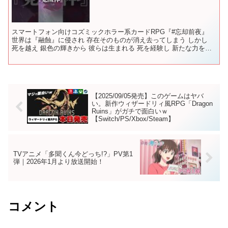
スマートフォン向けコズミックホラー系カードRPG『#忘却前夜』
世界は『融蝕』に侵され 存在そのものが消え去ってしまう しかし
死を越え 銀色の輝きから 彼らは生まれる 死を経験し 新たな力を持
って蘇った『覚醒体』 記憶を宿し 理性を保つ者...
【2025/09/05発売】このゲームはヤバ
い。新作ウィザードリィ風RPG「Dragon
Ruins」がガチで面白いｗ
【Switch/PS/Xbox/Steam】
TVアニメ「多聞くん今どっち!?」PV第1
弾｜2026年1月より放送開始！
コメント