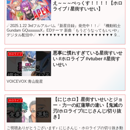
え～～～ぺっくす！！！！【ホロ
ライブ / 星街すいせい】
☄2025.1.22 3rdフルアルバム『新星目録』発売中！！☄ 『機動戦士
Gundam GQuuuuuuX』EDテーマ 新曲「もうどうなってもいいや」
デジタル配信中☄ ▼▼▼▼▼▼▼▼▼▼▼▼▼▼▼▼▼▼▼▼ 9月
11日 22時から！ こ...
悪事に慣れすぎている星街すいせ
ホロライブ
い #ホロライブ #vtuber #星街す
いせい
VOICEVOX:青山龍星
【にじホロ】星街すいせいとジョ
ホロライブ
ー・力一の紅蓮華の違い【鬼滅の
刃/ホロライブ/にじさんじ/切り抜
き】
ご視聴ありがとうございます♪ にじさんじ・ホロライブの切り抜き動