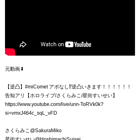
元動画⬇︎
【逆凸】#miComet アポなし⁉逆凸いきます！！！！！！
告知アリ【ホロライブ/さくらみこ/星街すいせい】
https://www.youtube.com/live/unn-ToRVk0k?
si=vmxJ464c_sqL_vFD
さくらみこ@SakuraMiko
星街すいせい@HoshimachiSuisei