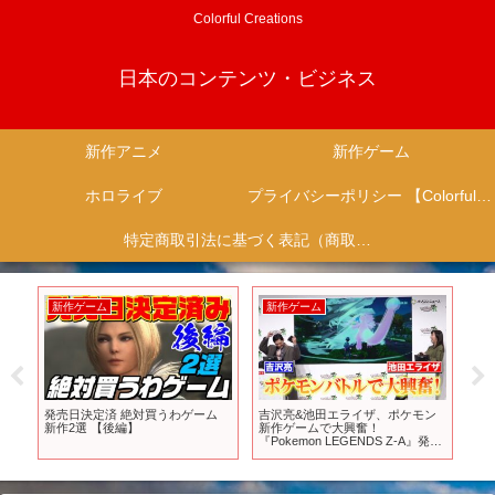
Colorful Creations
日本のコンテンツ・ビジネス
新作アニメ
新作ゲーム
ホロライブ
プライバシーポリシー 【Colorful Creation】
特定商取引法に基づく表記（商取引に関する開示）
新作ゲーム
新作ゲーム
新
発売日決定済 絶対買うわゲーム
吉沢亮&池田エライザ、ポケモン
T
新作2選 【後編】
新作ゲームで大興奮！
PV
『Pokemon LEGENDS Z-A』発売
記念イベント