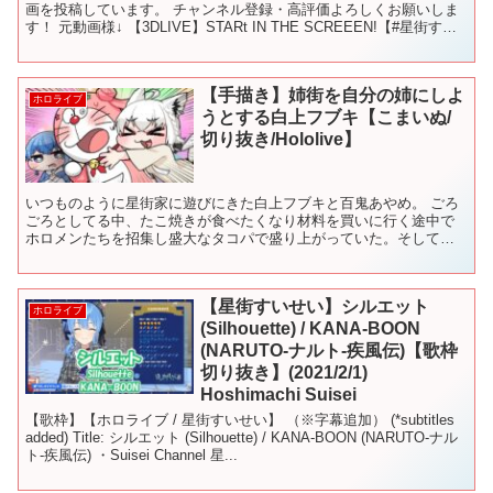
画を投稿しています。 チャンネル登録・高評価よろしくお願いしま
す！ 元動画様↓ 【3DLIVE】STARt IN THE SCREEEN!【#星街すい
せい50万人記念ライブ】 ...
【手描き】姉街を自分の姉にしよ
ホロライブ
うとする白上フブキ【こまいぬ/
切り抜き/Hololive】
いつものように星街家に遊びにきた白上フブキと百鬼あやめ。 ごろ
ごろとしてる中、たこ焼きが食べたくなり材料を買いに行く途中で
ホロメンたちを招集し盛大なタコパで盛り上がっていた。そして次
の日にすき焼きパーティをするなどして姉街はホロメンにご飯を...
【星街すいせい】シルエット
ホロライブ
(Silhouette) / KANA-BOON
(NARUTO-ナルト-疾風伝)【歌枠
切り抜き】(2021/2/1)
Hoshimachi Suisei
【歌枠】【ホロライブ / 星街すいせい】 （※字幕追加） (*subtitles
added) Title: シルエット (Silhouette) / KANA-BOON (NARUTO-ナル
ト-疾風伝) ・Suisei Channel 星...