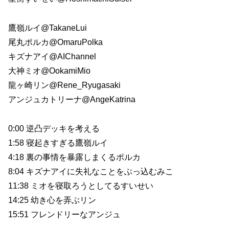
鷹嶺ルイ@TakaneLui
尾丸ポルカ@OmaruPolka
キズナアイ@AIChannel
大神ミオ@OokamiMio
龍ヶ崎リン@Rene_Ryugasaki
アンジュ​⁠カトリーナ@AngeKatrina
0:00 逆凸デッキを考える
1:58 寝起きすぎる鷹嶺ルイ
4:18 裏の事情を暴露しまくるポルカ
8:04 キズナアイに失礼なことをぶっ込むみこ
11:38 ミオを寝取ろうとしてるすいせい
14:25 幼き心を弄ぶリン
15:51 フレンドリーなアンジュ