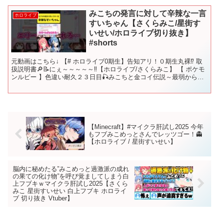
みこちの発言に対して辛辣な一言
ホロライブ
すいちゃん【さくらみこ/星街す
いせい/ホロライブ切り抜き】
#shorts
元動画はこちら↓ 【# ホロライブ0期生】告知アリ！０期生丸裸⁉ 取
扱説明書🔎📝にぇ～～～～～‼【ホロライブ/さくらみこ】 【 ポケモ
ンルビー 】色違い耐久２３日目🎣みこちと金コイ伝説～最弱からみ
んなで最強に育てる旅～【ホロライブ/さくらみ...
【Minecraft】#マイクラ肝試し2025 今年
もフブみこめっとさんでレッツゴー！👻
【ホロライブ / 星街すいせい】
脳内に秘めたる”みこめっと過激派の成れ
の果ての化け物”を呼び覚ましてしまう白
上フブキｗマイクラ肝試し2025【さくら
みこ 星街すいせい 白上フブキ ホロライ
ブ 切り抜き Vtuber】