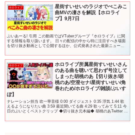
星街すいせいのラジオでぺこみこ
ホロライブ
曲MVの凄さを解説【ホロライ
ブ】9月7日
ぶいあーる! 引用 この動画ではVTuberグループ『ホロライブ』に関
する情報を取り扱います。 日々の配信の中から特に注目すべき場面
を切り抜き動画として公開するほか、公式発表された最新ニュー
ス、イベント情報、新グッズ情報などを速報性をもって...
ホロライブ所属星街すいせいさん
ホロライブ
のある曲を聴いて思わず号泣して
しまった胡桃のあ【切り抜き/胡
桃のあ/空澄セナ/星街すいせい/角
巻わため/ホロライブ/雑談/ぶいす
ぽ】
ナレーション担当 吹一寧音様 0:00 ダイジェスト 0:35 浮気 1:44 歌
えるようになりたい曲 3:59 最近聞いてる曲 4:29 歌ってみて 5:11 今
日のぶいとくベストクリップ ◆切り抜き元本編◆ 胡桃のあTwitter お
す...