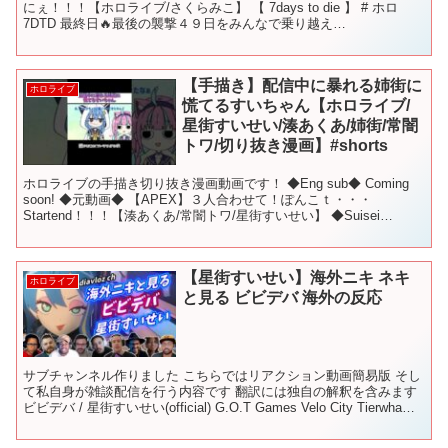
にぇ！！！【ホロライブ/さくらみこ】 【 7days to die 】 # ホロ
7DTD 最終日🔥最後の襲撃４９日をみんなで乗り越え
る！！！！！！！【ホロライブ/さくらみこ ...
【手描き】配信中に暴れる姉街に
ホロライブ
慌てるすいちゃん【ホロライブ/
星街すいせい/湊あくあ/姉街/常闇
トワ/切り抜き漫画】#shorts
ホロライブの手描き切り抜き漫画動画です！ ◆Eng sub◆ Coming
soon! ◆元動画◆ 【APEX】３人合わせて！ぽんこｔ・・・
Startend！！！【湊あくあ/常闇トワ/星街すいせい】 ◆Suisei
Channel◆ ◆Aq...
【星街すいせい】海外ニキ ネキ
ホロライブ
と見る ビビデバ 海外の反応
サブチャンネル作りました こちらではリアクション動画簡易版 そし
て私自身が雑談配信を行う内容です 翻訳には独自の解釈を含みます
ビビデバ / 星街すいせい(official) G.O.T Games Velo City Tierwha
Ki...