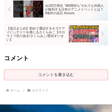
㊗️100万再生 “4時間待ち”それでも外国人
が殺到する日本のアニメイベントとは？
#海外の反応 #shorts
【逆凸まとめ】初めて通話するキズナア
イにシナジーを感じるさくらみこ【ホロ
ライブ切り抜き/さくらみこ/星街すいせ
い】
コメント
コメントを書き込む
ホーム
ホロライブ