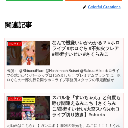
Colorful Creations
関連記事
なんで機嫌いいかわかる？ #ホロ
ホロライブ
ライブ #ホロぐら #不知火フレア
#星街すいせい #さくらみこ
出演： @ShiranuiFlare @HoshimachiSuisei @SakuraMiko ホロライ
ブ公式ch.メンバーシップはじめました！ プレミアムプランでは、ホ
ロぐらの一部先行公開やホロライブ事務所スタッフの限定配信が見
られます...
スバルを『すいちゃん』と何度も
ホロライブ
呼び間違えるみこち【さくらみ
こ/星街すいせい/大空スバル/ホロ
ライブ切り抜き】#shorts
元動画はこちら↓ 【 ガンエボ 】勝利の栄光を、みこに！！！！くれ