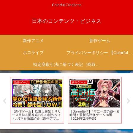
Colorful Creations
日本のコンテンツ・ビジネス
新作アニメ
新作ゲーム
ホロライブ
プライバシーポリシー 【Colorful Creation】
特定商取引法に基づく表記（商取引に関する開示）
新作ゲーム
新作ゲーム
遊べる
マジで実写に見えると話題のゲー
【8番のりば】新作ゲーム✨8番出
【
ムボディカム#ショートゲーム紹
口の続編に挑むううううううう
強
介
【ペペち/ソニーミュージック】
う
カ