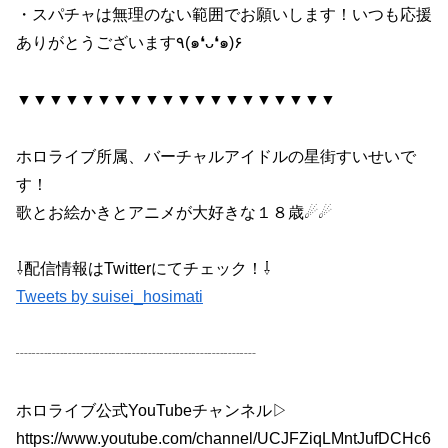
・スパチャは無理のない範囲でお願いします！いつも応援
ありがとうございます٩(๑❛ᴗ❛๑)۶
▼▼▼▼▼▼▼▼▼▼▼▼▼▼▼▼▼▼▼▼
ホロライブ所属、バーチャルアイドルの星街すいせいで
す！
歌とお絵かきとアニメが大好きな１８歳☄☄
⇩配信情報はTwitterにてチェック！⇩
Tweets by suisei_hosimati
┈┈┈┈┈┈┈┈┈┈┈┈┈┈┈
ホロライブ公式YouTubeチャンネル▷
https://www.youtube.com/channel/UCJFZiqLMntJufDCHc6