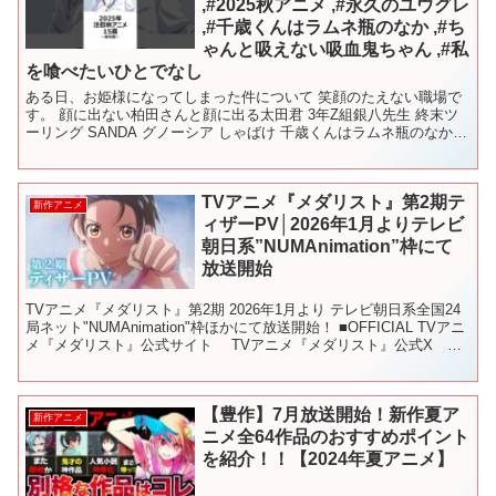
,#2025秋アニメ ,#永久のユウグレ
,#千歳くんはラムネ瓶のなか ,#ち
ゃんと吸えない吸血鬼ちゃん ,#私
を喰べたいひとでなし
ある日、お姫様になってしまった件について 笑顔のたえない職場で
す。 顔に出ない柏田さんと顔に出る太田君 3年Z組銀八先生 終末ツ
ーリング SANDA グノーシア しゃばけ 千歳くんはラムネ瓶のなか
ちゃんと吸えない吸血鬼ちゃん 野原ひろし ...
TVアニメ『メダリスト』第2期テ
新作アニメ
ィザーPV│2026年1月よりテレビ
朝日系”NUMAnimation”枠にて
放送開始
TVアニメ『メダリスト』第2期 2026年1月より テレビ朝日系全国24
局ネット"NUMAnimation"枠ほかにて放送開始！ ■OFFICIAL TVアニ
メ『メダリスト』公式サイト TVアニメ『メダリスト』公式X
■INTRODUC...
【豊作】7月放送開始！新作夏ア
新作アニメ
ニメ全64作品のおすすめポイント
を紹介！！【2024年夏アニメ】