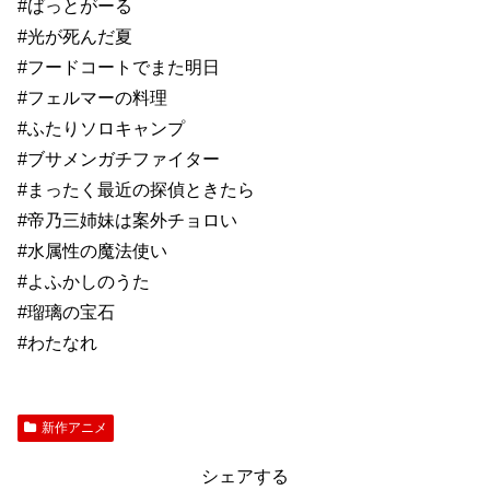
#ばっとがーる
#光が死んだ夏
#フードコートでまた明日
#フェルマーの料理
#ふたりソロキャンプ
#ブサメンガチファイター
#まったく最近の探偵ときたら
#帝乃三姉妹は案外チョロい
#水属性の魔法使い
#よふかしのうた
#瑠璃の宝石
#わたなれ
新作アニメ
シェアする