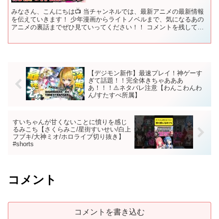
みなさん、こんにちは📺 当チャンネルでは、最新アニメの最新情報
を伝えていきます！ 少年漫画からライトノベルまで、気になるあの
アニメの裏話までぜひ見ていってください！！ コメントを残してく
れると、嬉しいです。 チャンネル登録、高評価もぜひお願...
【デジモン新作】最速プレイ！神ゲーす
ぎて話題！！完全体きちゃあああ
あ！！！⚠️ネタバレ注意【わんこわんわ
ん/すたすぺ所属】
すいちゃんが甘くないことに憤りを感じ
るみこち【さくらみこ/星街すいせい/白上
フブキ/大神ミオ/ホロライブ切り抜き】
#shorts
コメント
コメントを書き込む