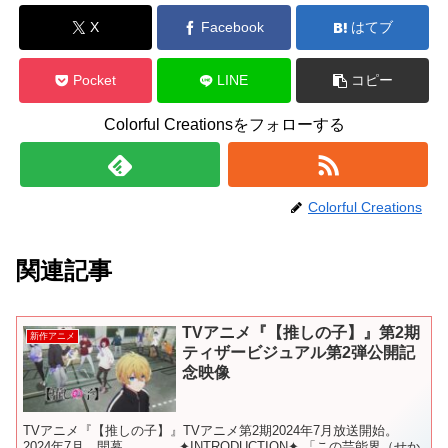
X
Facebook
はてブ
Pocket
LINE
コピー
Colorful Creationsをフォローする
Colorful Creations
関連記事
TVアニメ『【推しの子】』第2期
新作アニメ
ティザービジュアル第2弾公開記
念映像
TVアニメ『【推しの子】』TVアニメ第2期2024年7月放送開始。
2024年7月、開幕＿＿＿。 ✦INTRODUCTION✦ 「この芸能界（せか