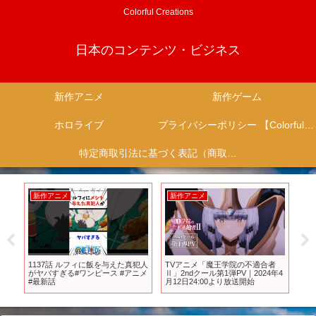
Colorful Creations
日本のコンテンツ・ビジネス
新作アニメ
新作ゲーム
ホロライブ
プライバシーポリシー 【Colorful Creation】
特定商取引法に基づく表記（商取引に関する開示）
新作アニメ
新作アニメ
新
ら
1137話 ルフィに飯を与えた真犯人
TVアニメ「魔王学院の不適合者
新作
がヤバすぎる#ワンピース #アニメ
Ⅱ」2ndクール第1弾PV｜2024年4
の
#最新話
月12日24:00より放送開始
【
渋谷