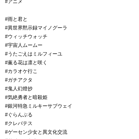
#アニメ
#雨と君と
#異世界黙示録マイノグーラ
#ウィッチウォッチ
#宇宙人ムームー
#うたごえはミルフィーユ
#薫る花は凛と咲く
#カラオケ行こ
#ガチアクタ
#鬼人幻燈抄
#気絶勇者と暗殺姫
#銀河特急ミルキーサブウェイ
#ぐらんぶる
#クレバテス
#ゲーセン少女と異文化交流