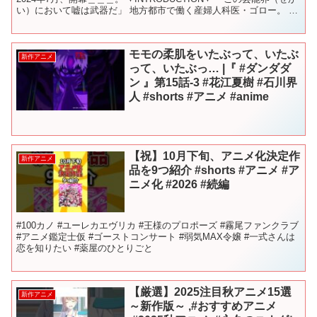
い）において嘘は武器だ」 地方都市で働く産婦人科医・ゴロー。 あ
る日"推し"のアイドル「B小町...
モモの柔肌をいたぶって、いたぶ
新作アニメ
って、いたぶっ… |『 #ダンダダ
ン 』第15話-3 #花江夏樹 #石川界
人 #shorts #アニメ #anime
【祝】10月下旬、アニメ化決定作
新作アニメ
品を9つ紹介 #shorts #アニメ #ア
ニメ化 #2026 #続編
#100カノ #ユーレカエヴリカ #王様のプロポーズ #霧尾ファンクラブ
#アニメ鑑定士仮 #ゴーストコンサート #弱気MAX令嬢 #一式さんは
恋を知りたい #薬屋のひとりごと
【厳選】2025注目秋アニメ15選
新作アニメ
～新作版～ ,#おすすめアニメ