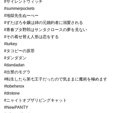
#サイレントウィッチ
#summerpockets
#地獄先生ぬーべー
#ずたぼろ令嬢は姉の元婚約者に溺愛される
#青春ブタ野郎はサンタクロースの夢を見ない
#その着せ替え人形は恋をする
#turkey
#タコピーの原罪
#ダンダダン
#dandadan
#出禁のモグラ
#転生したら第七王子だったので気ままに魔術を極めます
#tobeherox
#drstone
#ニャイトオブザリビングキャット
#NewPANTY