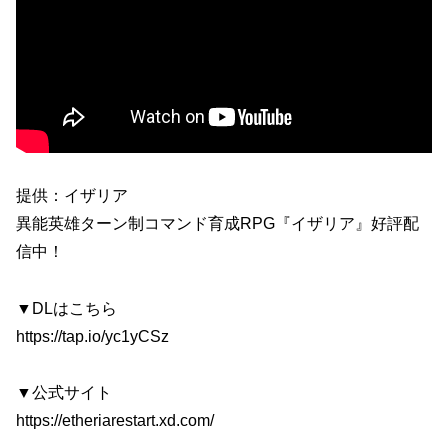
提供：イザリア
異能英雄ターン制コマンド育成RPG『イザリア』好評配
信中！
▼DLはこちら
https://tap.io/yc1yCSz
▼公式サイト
https://etheriarestart.xd.com/