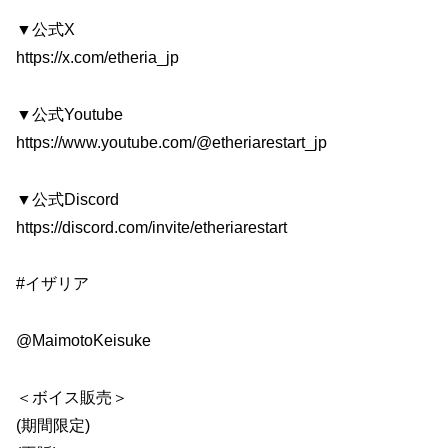
▼公式X
https://x.com/etheria_jp
▼公式Youtube
https://www.youtube.com/@etheriarestart_jp
▼公式Discord
https://discord.com/invite/etheriarestart
#イザリア
@MaimotoKeisuke
＜ボイス販売＞
(期間限定)