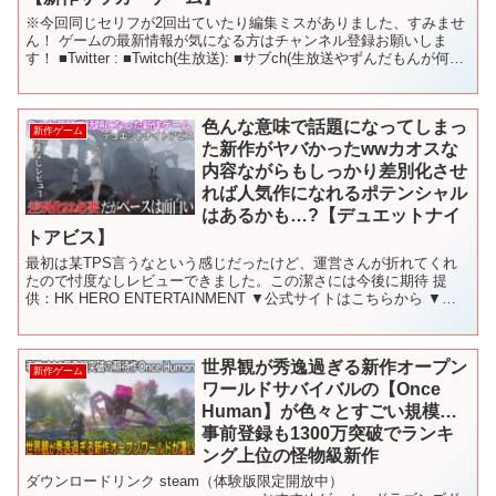
※今回同じセリフが2回出ていたり編集ミスがありました、すみませ
ん！ ゲームの最新情報が気になる方はチャンネル登録お願いしま
す！ ■Twitter : ■Twitch(生放送): ■サブch(生放送やずんだもんが何か
やる): ■セルラン参考 ...
色んな意味で話題になってしまっ
新作ゲーム
た新作がヤバかったwwカオスな
内容ながらもしっかり差別化させ
れば人気作になれるポテンシャル
はあるかも…?【デュエットナイ
トアビス】
最初は某TPS言うなという感じだったけど、運営さんが折れてくれ
たので忖度なしレビューできました。この潔さには今後に期待 提
供：HK HERO ENTERTAINMENT ▼公式サイトはこちらから ▼公
式X（旧Twitter）はこちらから ▼...
世界観が秀逸過ぎる新作オープン
新作ゲーム
ワールドサバイバルの【Once
Human】が色々とすごい規模…
事前登録も1300万突破でランキ
ング上位の怪物級新作
ダウンロードリンク steam（体験版限定開放中）