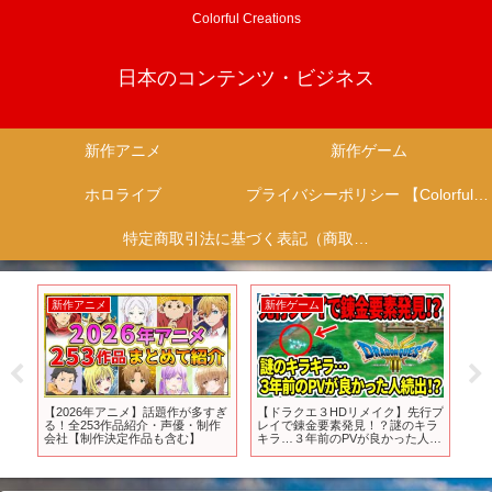
Colorful Creations
日本のコンテンツ・ビジネス
新作アニメ
新作ゲーム
ホロライブ
プライバシーポリシー 【Colorful Creation】
特定商取引法に基づく表記（商取引に関する開示）
新作アニメ
新作ゲーム
新
【2026年アニメ】話題作が多すぎ
【ドラクエ３HDリメイク】先行プ
遂
任天
る！全253作品紹介・声優・制作
レイで錬金要素発見！？謎のキラ
日
説
会社【制作決定作品も含む】
キラ…３年前のPVが良かった人続
黒
出！？【任天堂switch2】
印
す
P