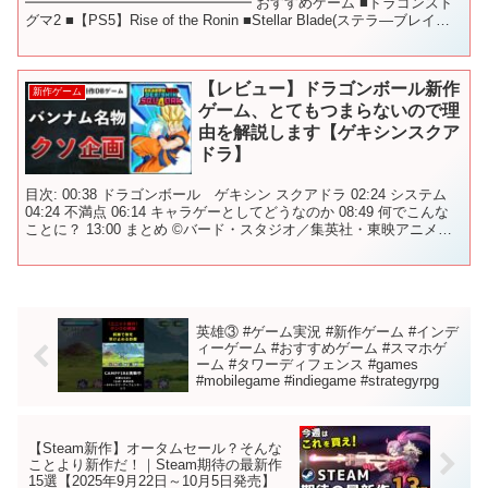
━━━━━━━━━━━━━━━━ おすすめゲーム ■ドラゴンズド
グマ2 ■【PS5】Rise of the Ronin ■Stellar Blade(ステラ―ブレイド)
■スカル アンド ...
【レビュー】ドラゴンボール新作
新作ゲーム
ゲーム、とてもつまらないので理
由を解説します【ゲキシンスクア
ドラ】
目次: 00:38 ドラゴンボール ゲキシン スクアドラ 02:24 システム
04:24 不満点 06:14 キャラゲーとしてどうなのか 08:49 何でこんな
ことに？ 13:00 まとめ ©バード・スタジオ／集英社・東映アニメー
ション ...
英雄③ #ゲーム実況 #新作ゲーム #インデ
ィーゲーム #おすすめゲーム #スマホゲ
ーム #タワーディフェンス #games
#mobilegame #indiegame #strategyrpg
【Steam新作】オータムセール？そんな
ことより新作だ！｜Steam期待の最新作
15選【2025年9月22日～10月5日発売】