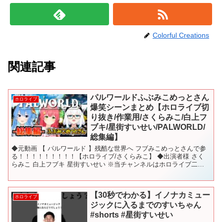
Colorful Creations
関連記事
パルワールドふぶみこめっとさん
ホロライブ
爆笑シーンまとめ【ホロライブ切
り抜き/作業用/さくらみこ/白上フ
ブキ/星街すいせい/PALWORLD/
総集編】
◆元動画 【 パルワールド 】残酷な世界へ フブみこめっとさんで参
る！！！！！！！！！【ホロライブ/さくらみこ】 ◆出演者様 さく
らみこ 白上フブキ 星街すいせい ※当チャンネルはホロライブ二次
創作ガイドラインに沿って動画を作成しております...
【30秒でわかる】イノナカミュー
ホロライブ
ジックに入るまでのすいちゃん
#shorts #星街すいせい