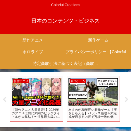
Colorful Creations
日本のコンテンツ・ビジネス
新作アニメ
新作ゲーム
ホロライブ
プライバシーポリシー 【Colorful Creation】
特定商取引法に基づく表記（商取引に関する開示）
新作アニメ
新作ゲーム
新
ら
【新作アニメ大量発表!!】2024年
出すのが20年遅い新作ゲーム【王
【
海
のアニメは前代未聞のビッグタイ
をとらえる】バランス崩壊＆未完
年
トルが大集結！〜世界最大級のア
成が過ぎる内容で万場一致の低評
ニメイベント『AnimeJapan
価ｗｗｗｗ【擒贼先擒王】
2024』アニメ情報まとめ〜【推し
の子2期、物語シリーズ、ATRI】