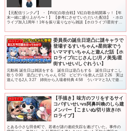
【元配信リンク🔗】 ・【#V紅白歌合戦】V紅白歌合戦開幕ッ！【年
末一緒に盛り上がろ〜！】 【参考にさせていただいた配信】 ・ホロ
ライブ加入1周年！1年を振り返りながら雑談【ホロライブ/星街すい
せい】 天球が1000万再生を超えた時コミュニテ...
委員長の誕生日逆凸に謎キャラで
ホロライブ
登場するすいちゃん+星街家でう
いママすいちゃんと遊んだ話【ホ
ロライブ/にじさんじ/月ノ美兎/星
街すいせい/しぐれうい】
元動画 誕生日は雑談をする 誕生日は逆凸もする 誕生日はすこし
歌う 0:00 逆凸にすいちゃん 0:52 ビビデバを飲んだ話 2:26 実は
遊んでる2人 3:27 姉街から入場者特典 4:58 ういママと3人で遊ん
だ 5:43 ライブで心掛...
【手描き】味方のフリをするサイ
ホロライブ
コパすいせいvs阿鼻叫喚のしら建
メンバー【こまいぬ/切り抜き/ホ
ロライブ】
とある小さな田舎町で、若者が謎の連続失踪を遂げていた。事件の