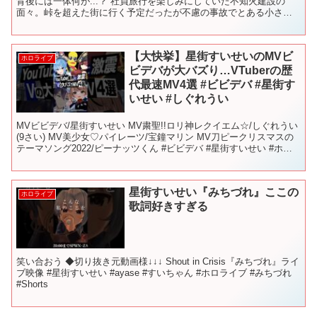
背後には一体何が...？ 社員旅行を楽しみにしていた不知火建設の
面々。峠を超えた街に行く予定だったが不慮の事故でとある小さな
田舎町で一泊過ごすことになった夜に事件が起きた。 謎の空...
【大快挙】星街すいせいのMVビ
ホロライブ
ビデバが大バズり…VTuberの歴
代最速MV4選 #ビビデバ #星街す
いせい #しぐれうい
MVビビデバ/星街すいせい MV粛聖!!ロリ神レクイエム☆/しぐれうい
(9さい) MV美少女♡パイレーツ/宝鐘マリン MV刀ピークリスマスの
テーマソング2022/ピーナッツくん #ビビデバ #星街すいせい #ホロ
ライブ #宝鐘マリン #粛清...
星街すいせい『みちづれ』ここの
ホロライブ
歌詞好きすぎる
笑い合おう ◆切り抜き元動画様↓↓↓ Shout in Crisis『みちづれ』ライ
ブ映像 #星街すいせい #ayase #すいちゃん #ホロライブ #みちづれ
#Shorts