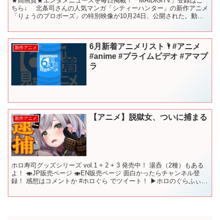
★高画質★エンタメニュースを毎日掲載！「MAiDiGiTV」登録はこ
ちら↓ 北条司さんの人気マンガ「シティーハンター」の新作アニメ
「りょうのプロポーズ」の特別映像が10月24日、公開された。動画
は約1分で、アニメ「ジョジョの奇妙な冒険」の...
6月新着アニメリスト🌂#アニメ
新作アニメ
#anime #プライムビデオ #アマプ
ラ
【アニメ】脱獄女、ついに捕まる
新作アニメ
ホロ寿司グッズシリーズ vol.1 + 2 + 3 発売中！ 湯呑（2種）もある
よ！ 🍣JP販売ページ 🍣EN販売ページ 面白かったらチャンネル登
録！ 感想はコメントか #ホロぐら でツイート！ ▶︎ホロのぐらふぃて
ぃ 【前回】 【次回】 ...