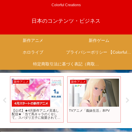
Colorful Creations
日本のコンテンツ・ビジネス
新作アニメ
新作ゲーム
ホロライブ
プライバシーポリシー 【Colorful Creation】
特定商取引法に基づく表記（商取引に関する開示）
新作アニメ
新作アニメ
新
作
【公式】★4月新作アニメ見逃し
TVアニメ「義妹生活」本PV
11
ンワ
配信★「当て馬キャラのくせし
を紹
ンジ
て、スパダリ王子に寵愛されてい
ーム
＆
ます。」第1話期間限定本編配信
介 #
ト
な