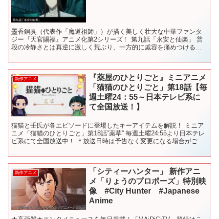
墨香銅臭（代表作「魔道祖師」）が描く美しく壮大な中華ファンタ
ジー『天官賜福』アニメ化第2シリーズ！ 第九話「永安と仙楽」 普
段の冷静さとは真逆に激しく荒ぶり、一方的に戚容を痛めつける花
城。音を上げた戚容はとうとう鎏金宴虐殺事件の真相について...
『薬屋のひとりごと』ミニアニメ
新作アニメ
「猫猫のひとりごと」第18話【毎
週土曜24：55～日本テレビ系に
て全国放送！】
猫猫と壬氏が各エピソードに登場したキーアイテムを解説！ ミニア
ニメ「猫猫のひとりごと」第18話”薬草” 毎週土曜24:55より日本テレ
ビ系にて全国放送中！ ＊放送日時は予告なく変更になる場合がござ
います。 放送終了後、各種配信プラットフォー...
「シティーハンター」 新作アニ
新作アニメ
メ「りょうのプロポーズ」特別映
像 #City Hunter #Japanese
Anime