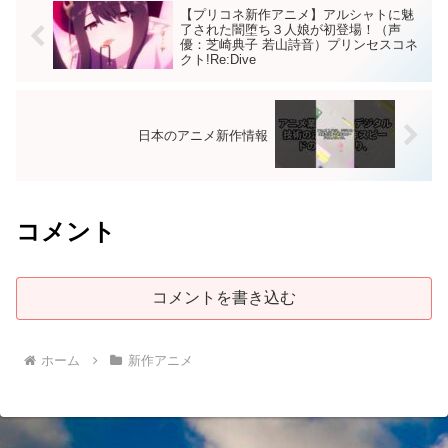
【プリコネ新作アニメ】アルシャトに魅
了された闇堕ち３人娘が初登場！（声
優：芝崎典子 若山詩音）プリンセスコネ
クト!Re:Dive
日本のアニメ新作情報
コメント
コメントを書き込む
ホーム
新作アニメ