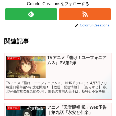
Colorful Creationsをフォローする
Colorful Creations
関連記事
TVアニメ『響け！ユーフォニア
新作アニメ
ム３』PV第2弾
TVアニメ『響け！ユーフォニアム３』 NHK Eテレにて 4月7日より
毎週日曜午後5時 放送開始！ 【放送・配信情報】 【あらすじ】 春。
北宇治高校吹奏楽部の3年、部長の黄前久美子は、期待と不安を抱い
ていた。 どんな新入部員がやって来るのか...
アニメ「天官賜福 貮」Web予告
新作アニメ
｜第九話「永安と仙楽」