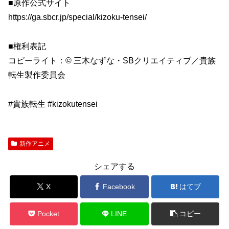
■原作公式サイト
https://ga.sbcr.jp/special/kizoku-tensei/
■権利表記
コピーライト：© 三木なずな・SBクリエイティブ／貴族
転生製作委員会
#貴族転生 #kizokutensei
新作アニメ
シェアする
X
Facebook
はてブ
Pocket
LINE
コピー