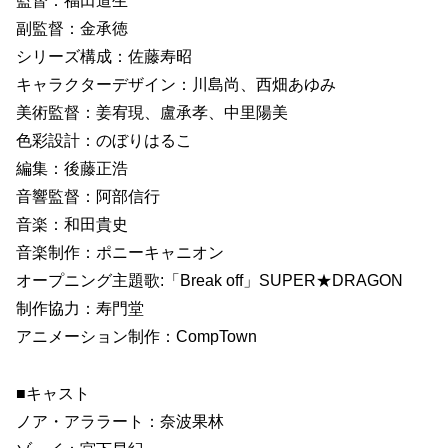
監督：福田道生
副監督：金承徳
シリーズ構成：佐藤寿昭
キャラクターデザイン：川島尚、西畑あゆみ
美術監督：姜宥現、盧承孝、中里陽美
色彩設計：のぼりはるこ
編集：後藤正浩
音響監督：阿部信行
音楽：和田貴史
音楽制作：ポニーキャニオン
オープニング主題歌:「Break off」SUPER★DRAGON
制作協力：寿門堂
アニメーション制作：CompTown
■キャスト
ノア・アララート：奈波果林