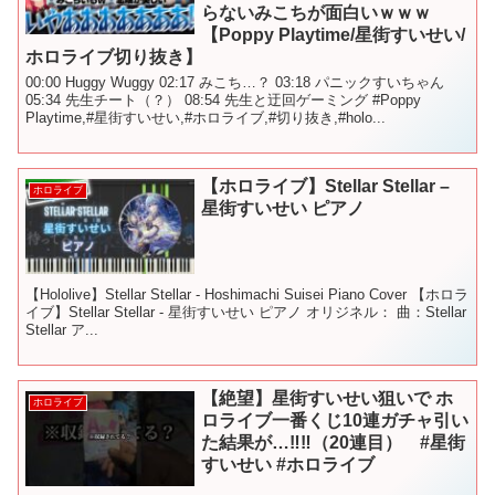
らないみこちが面白いｗｗｗ
【Poppy Playtime/星街すいせい/
ホロライブ切り抜き】
00:00 Huggy Wuggy 02:17 みこち…？ 03:18 パニックすいちゃん
05:34 先生チート（？） 08:54 先生と迂回ゲーミング #Poppy
Playtime,#星街すいせい,#ホロライブ,#切り抜き,#holo...
【ホロライブ】Stellar Stellar –
ホロライブ
星街すいせい ピアノ
【Hololive】Stellar Stellar - Hoshimachi Suisei Piano Cover 【ホロラ
イブ】Stellar Stellar - 星街すいせい ピアノ オリジネル： 曲：Stellar
Stellar ア...
【絶望】星街すいせい狙いで ホ
ホロライブ
ロライブ一番くじ10連ガチャ引い
た結果が…‼︎‼︎（20連目） #星街
すいせい #ホロライブ