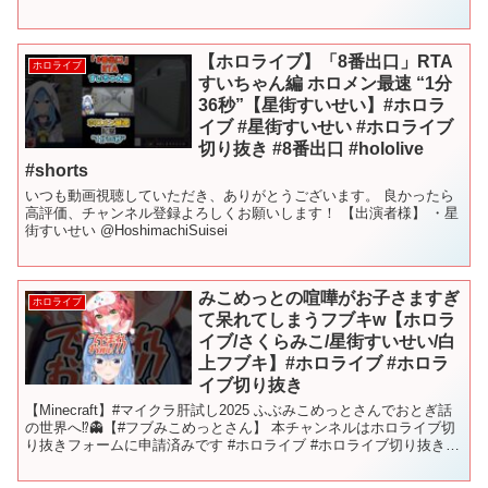
【ホロライブ】「8番出口」RTA
ホロライブ
すいちゃん編 ホロメン最速 “1分
36秒”【星街すいせい】#ホロラ
イブ #星街すいせい #ホロライブ
切り抜き #8番出口 #hololive
#shorts
いつも動画視聴していただき、ありがとうございます。 良かったら
高評価、チャンネル登録よろしくお願いします！ 【出演者様】 ・星
街すいせい @HoshimachiSuisei
みこめっとの喧嘩がお子さますぎ
ホロライブ
て呆れてしまうフブキw【ホロラ
イブ/さくらみこ/星街すいせい/白
上フブキ】#ホロライブ #ホロラ
イブ切り抜き
【Minecraft】#マイクラ肝試し2025 ふぶみこめっとさんでおとぎ話
の世界へ⁉👻【#フブみこめっとさん】 本チャンネルはホロライブ切
り抜きフォームに申請済みです #ホロライブ #ホロライブ切り抜き
#hololive #shorts ...