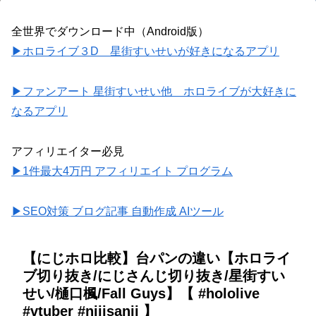
全世界でダウンロード中（Android版）
▶ホロライブ３D 星街すいせいが好きになるアプリ
▶ファンアート 星街すいせい他 ホロライブが大好きに
なるアプリ
アフィリエイター必見
▶1件最大4万円 アフィリエイト プログラム
▶SEO対策 ブログ記事 自動作成 AIツール
【にじホロ比較】台パンの違い【ホロライ
ブ切り抜き/にじさんじ切り抜き/星街すい
せい/樋口楓/Fall Guys】【 #hololive
#vtuber #nijisanji 】