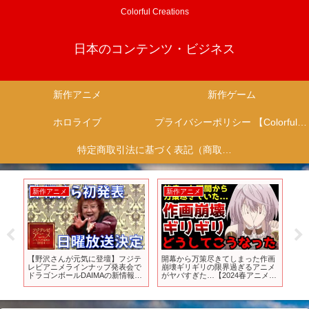
Colorful Creations
日本のコンテンツ・ビジネス
新作アニメ
新作ゲーム
ホロライブ
プライバシーポリシー 【Colorful Creation】
特定商取引法に基づく表記（商取引に関する開示）
新作アニメ
新作アニメ
新
爆発
【野沢さんが元気に登壇】フジテ
開幕から万策尽きてしまった作画
ア
衝
レビアニメラインナップ発表会で
崩壊ギリギリの限界過ぎるアニメ
第2弾
し
ドラゴンボールDAIMAの新情報発
がヤバすぎた…【2024春アニメ】
PV2
表を抜粋！【DRAGON BALL、ダ
【出来損ないと呼ばれた元英雄】
イマ、野沢雅子、鳥山明、サンド
【小説家になろう】
ランド、AKIRA TORIYAMA】