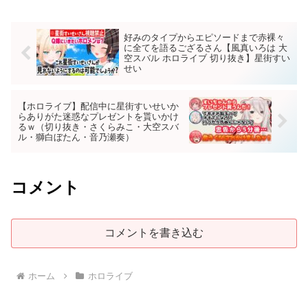
好みのタイプからエピソードまで赤裸々
に全てを語るござるさん【風真いろは 大
空スバル ホロライブ 切り抜き】星街すい
せい
【ホロライブ】配信中に星街すいせいか
らありがた迷惑なプレゼントを貰いかけ
るｗ（切り抜き・さくらみこ・大空スバ
ル・獅白ぼたん・音乃瀬奏）
コメント
コメントを書き込む
ホーム
ホロライブ