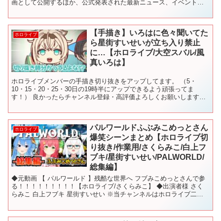
画として公開するほか、公式発表された最新ニュース、イベント情
報、新グッズ情報などを速報性をもって発信します。 ...
【手描き】いろはに色々聞いてた
ホロライブ
ら星街すいせいが立ち入り禁止
に…【ホロライブ/大空スバル/風
真いろは】
ホロライブメンバーの手描き切り抜きをアップしてます。 （5・
10・15・20・25・30日の19時半にアップできるよう頑張ってま
す！） 良かったらチャンネル登録・高評価よろしくお願いします。
#ホロライブ #手描き切り抜き #vtuber ...
パルワールドふぶみこめっとさん
ホロライブ
爆笑シーンまとめ【ホロライブ切
り抜き/作業用/さくらみこ/白上フ
ブキ/星街すいせい/PALWORLD/
総集編】
◆元動画 【 パルワールド 】残酷な世界へ フブみこめっとさんで参
る！！！！！！！！！【ホロライブ/さくらみこ】 ◆出演者様 さく
らみこ 白上フブキ 星街すいせい ※当チャンネルはホロライブ二次
創作ガイドラインに沿って動画を作成しております...