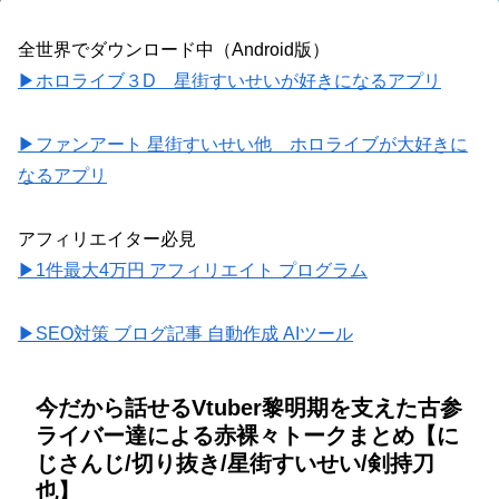
全世界でダウンロード中（Android版）
▶ホロライブ３D 星街すいせいが好きになるアプリ
▶ファンアート 星街すいせい他 ホロライブが大好きに
なるアプリ
アフィリエイター必見
▶1件最大4万円 アフィリエイト プログラム
▶SEO対策 ブログ記事 自動作成 AIツール
今だから話せるVtuber黎明期を支えた古参
ライバー達による赤裸々トークまとめ【に
じさんじ/切り抜き/星街すいせい/剣持刀
也】