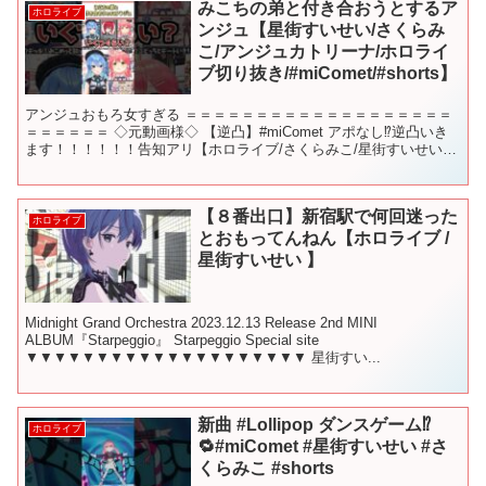
みこちの弟と付き合おうとするア
ホロライブ
ンジュ【星街すいせい/さくらみ
こ/アンジュカトリーナ/ホロライ
ブ切り抜き/#miComet/#shorts】
アンジュおもろ女すぎる ＝＝＝＝＝＝＝＝＝＝＝＝＝＝＝＝＝＝＝
＝＝＝＝＝＝ ◇元動画様◇ 【逆凸】#miComet アポなし⁉逆凸いき
ます！！！！！！告知アリ【ホロライブ/さくらみこ/星街すいせい】
◇ご本人様のチャンネル （期生順）◇ M...
【８番出口】新宿駅で何回迷った
ホロライブ
とおもってんねん【ホロライブ /
星街すいせい 】
Midnight Grand Orchestra 2023.12.13 Release 2nd MINI
ALBUM『Starpeggio』 Starpeggio Special site
▼▼▼▼▼▼▼▼▼▼▼▼▼▼▼▼▼▼▼▼ 星街すい...
新曲 #Lollipop ダンスゲーム⁉️
ホロライブ
🔁#miComet #星街すいせい #さ
くらみこ #shorts