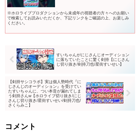
※ホロライブプロダクションから未成年の視聴者の方々へのお願い
で検索してお読みいただくか、下記リンクをご確認の上、お楽しみ
ください。
すいちゃんがにじさんじオーディション
に落ちていたことに驚く剣持【にじさん
じ切り抜き/剣持刀也/星街すいせい】
【剣持サシコラボ】実は個人勢時代『に
じさんじのオーディション』を受けてい
たすいちゃんに、つい本音が漏れてしま
う剣持さんw【ホロライブ切り抜き/にじ
さんじ切り抜き/星街すいせい/剣持刀也/
さくらみこ】
コメント