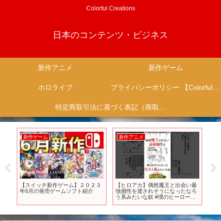
Colorful Creations
日本のコンテンツ・ビジネス
新作アニメ
新作ゲーム
ホロライブ
プライバシーポリシー 【Colorful Creation】
特定商取引法に基づく表記（商取引に関する開示）
新作ゲーム
新作アニメ
新
ン
【スイッチ新作ゲーム】２０２３
【ヒロアカ】偶然魔王と出会い最
早く
年6月の発売ゲームソフト紹介
強個性を渡されそうになったなろ
アニ
う系みたいな奴 #僕のヒーローア
ュー
カデミア #ヒロアカ
薦ア
ニソン