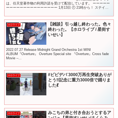
は、任天堂著作物の利用許諾を受けて配信しています。 ーーーーー
ーーーーーーーーーーーーーーー 1月13日 🕗 21時から！ ステイホ
ームで運動不足解消⁉ この放送のことを呟く時は...
【雑談】引っ越し終わった。色々
ホロライブ
終わった。【ホロライブ / 星街す
いせい】
2022.07.27 Release Midnight Grand Orchestra 1st MINI
ALBUM『Overture』 Overture Special site 『Overture』Cross fade
Movie --...
#ビビデバ 3000万再生突破ありが
ホロライブ
とう‼️記念に重力3000倍で踊りま
した💃
みこちの弟と付き合おうとするア
ホロライブ
ンジュ【星街すいせい/さくらみ