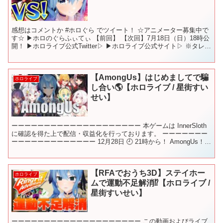
感想はコメントか #ホロぐら でツイート！ ☆アニメーター募集中で
す☆ ▶︎ホロのぐらふぃてぃ 【前回】 【次回】7月18日（日）18時公
開！ ▶ホロライブ公式Twitter▷ ▶ホロライブ公式サイト▷ ※タレン
ト・事務所スタッフ募集中です...
【AmongUs】はじめましてで騙
ホロライブ
し合い🌎【ホロライブ / 星街すい
せい】
ーーーーーーーーーーーーーーーーーーーー 本ゲームは InnerSloth
に確認を得た上で配信・収益化を行っております。 ーーーーーーー
ーーーーーーーーーーーーー 12月28日 🕘 21時から！ AmongUs！は
じめましてで騙し合い🌎 ...
【RFAでおうち3D】ステイホー
ホロライブ
ムで運動不足解消⁉【ホロライブ /
星街すいせい】
ーーーーーーーーーーーーーーーーーーーー この動画およびライブ