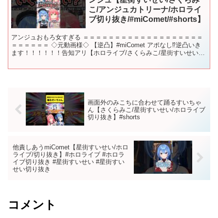
こ/アンジュカトリーナ/ホロライ
ブ切り抜き/#miComet/#shorts】
アンジュおもろ女すぎる ＝＝＝＝＝＝＝＝＝＝＝＝＝＝＝＝＝＝＝
＝＝＝＝＝＝ ◇元動画様◇ 【逆凸】#miComet アポなし⁉逆凸いき
ます！！！！！！告知アリ【ホロライブ/さくらみこ/星街すいせい】
◇ご本人様のチャンネル （期生順）◇ M...
画面外のみこちに合わせて踊るすいちゃ
ん【さくらみこ/星街すいせい/ホロライブ
切り抜き】#shorts
他責しあうmiComet【星街すいせい/ホロ
ライブ/切り抜き】#ホロライブ #ホロラ
イブ切り抜き #星街すいせい #星街すい
せい切り抜き
コメント