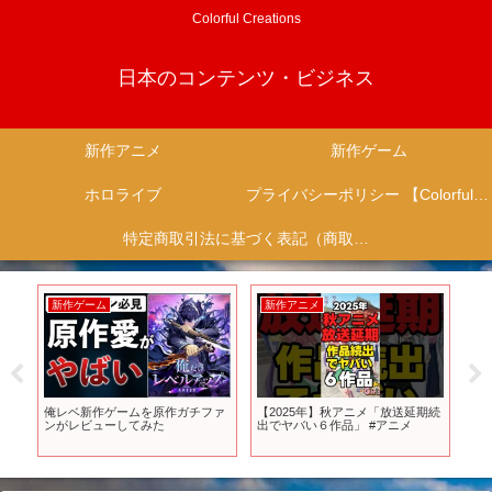
Colorful Creations
日本のコンテンツ・ビジネス
新作アニメ
新作ゲーム
ホロライブ
プライバシーポリシー 【Colorful Creation】
特定商取引法に基づく表記（商取引に関する開示）
新作ゲーム
新作アニメ
新
俺レベ新作ゲームを原作ガチファ
【2025年】秋アニメ「放送延期続
桃鉄
ンがレビューしてみた
出でヤバい６作品」 #アニメ
通
プ
ッチ