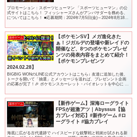
プロモーション：スポーツヒューマン 「スポーツヒューマン」の公
式サイトはこちら！ フィッシャーズさんがアンバサダーを務める、
についてはこちら！ ■応募期間：2024年7月5日(金)～2024年8月18日
(日)23:59まで ■応募概要 X...
【ポケモンSV】メガ進化きた
新作ゲーム
ぁ！ジガルデの登場や新レイドの
開催など、8つのポケモンプレゼ
ンツの発表内容をまとめて紹介！
【ポケモンプレゼンツ
2024.02.28】
BIGBIG WONのLINE公式アカウントはこちら↓ 友達に追加した後、
トークを開いて「抽選」とメッセージを送れば、プレゼンント企画
の応募が完了！🎉 ポケモンスカーレット・バイオレットを中心に 最
強レイドイベントのワンパン、100%ソロ安...
【新作ゲーム】深海ローグライト
新作ゲーム
FPSが超激アツ｜Abyssus【協
力プレイ対応】#新作ゲーム #ロ
ーグライト #協力プレイ
海底に広がる古代遺跡で ハイスピードな銃撃戦と戦術が試される新