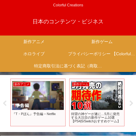
Colorful Creations
日本のコンテンツ・ビジネス
新作アニメ
新作ゲーム
ホロライブ
プライバシーポリシー 【Colorful Creation】
特定商取引法に基づく表記（商取引に関する開示）
新作アニメ
新作ゲーム
新
ok
『T・Pぼん』予告編 – Netflix
待望の神ゲーが遂に…5月に発売
【
ン
する大注目の新作ゲーム10選
ク
【PS4|5/Switchおすすめゲーム】
を
ーア