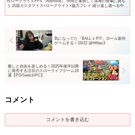
作ローグライトFPS『Abyssus』 仲間と連携して深海の脅威に挑も
う 武器カスタマイズ×ローグライト×協力プレイ 繰り返し遊べる中毒
性に要注意！ 📅リリース日：2025年8月...
気になってた「BALL x PIT」ボール新作
ゲームする！10/22 @HiNas3
癒しと自由を楽しめる！2025年後半以降
に発売する注目のスローライフゲーム18
選【PS/Switch/PC】
コメント
コメントを書き込む