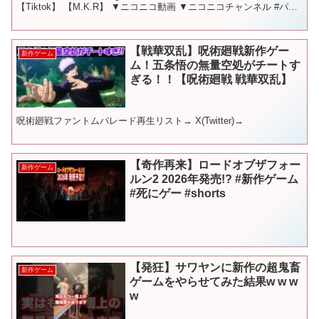
【Tiktok】 【M.K.R】 ▼ニコニコ動画 ▼ニコニコチャンネル #パル
ワールド #...
【戦華双乱】呪術廻戦新作ゲー
新作ゲーム
ム！五条悟の無量空処がチートす
ぎる！！【呪術廻戦 戦華双乱】
呪術廻戦ファントムパレード再生リスト→ X(Twitter)→
【奇作再来】ロードオブザフォー
新作ゲーム
ルン2 2026年発売!? #新作ゲーム
#死にゲー #shorts
【発狂】サワヤンに新作の超鬼畜
新作ゲーム
ゲームをやらせてみた結果w w w
w