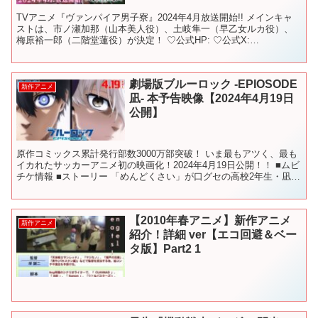
TVアニメ『ヴァンパイア男子寮』2024年4月放送開始!! メインキャ
ストは、市ノ瀬加那（山本美人役）、土岐隼一（早乙女ルカ役）、
梅原裕一郎（二階堂蓮役）が決定！ ♡公式HP: ♡公式X:
@vampiredorm_pr 【Introduc...
劇場版ブルーロック -EPIOSODE
新作アニメ
凪- 本予告映像【2024年4月19日
公開】
原作コミックス累計発行部数3000万部突破！ いま最もアツく、最も
イカれたサッカーアニメ初の映画化！2024年4月19日公開！！ ■ムビ
チケ情報 ■ストーリー 「めんどくさい」が口グセの高校2年生・凪
誠士郎は、日々を無気力に生きていた。 ...
【2010年春アニメ】新作アニメ
新作アニメ
紹介！詳細 ver【エコ回避＆ベー
タ版】Part2 1