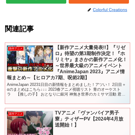
Colorful Creations
関連記事
【新作アニメ大量発表!!】『リゼ
新作アニメ
ロ』待望の第3期制作決定！『ホ
リミヤ』まさかの新作アニメ化！
～世界最大級のアニメイベント
『AnimeJapan 2023』アニメ情
報まとめ～【ヒロアカ7期、呪術2期】
AnimeJapan 20231日目の新情報をまとめました！アツい！ 2日目＋
αのまとめはこちら↓↓↓ 2023春アニメ視聴リスト 青のオーケスト
ラ 【推しの子】 おとなりに銀河 神無き世界のカミサマ活動 君は
放課後インソムニア 地獄楽 ...
TVアニメ「ヴァンパイア男子
新作アニメ
寮」ティザーPV【2024年4月放
送開始！】