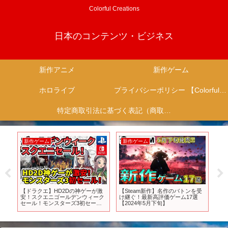
Colorful Creations
日本のコンテンツ・ビジネス
新作アニメ
新作ゲーム
ホロライブ
プライバシーポリシー 【Colorful Creation】
特定商取引法に基づく表記（商取引に関する開示）
新作ゲーム
新作ゲーム
新
【ドラクエ】HD2Dの神ゲーが激
【Steam新作】名作のバトンを受
【秋
安！スクエニゴールデンウィーク
け継ぐ！最新高評価ゲーム17選
まと
セール！モンスターズ3初セー
【2024年5月下旬】
ル！