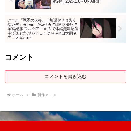
第2弾 | 2026.1.6～ON AIR!!
アニメ『戦隊大失格』「無理やりは良く
ないぞ」★from 第5話★ #戦隊大失格 #
羊宮妃那 フル☆アニメTVで本編無料配信
中❕詳細は説明をチェック👀 #梶田大嗣 #
アニメ #anime
コメント
コメントを書き込む
ホーム
新作アニメ