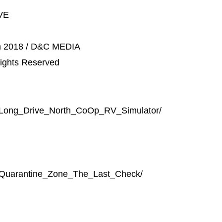
VE
 2018 / D&C MEDIA
Rights Reserved
0/Long_Drive_North_CoOp_RV_Simulator/
0/Quarantine_Zone_The_Last_Check/