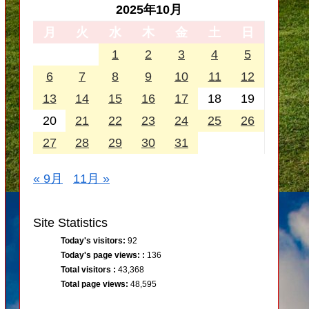
2025年10月
月
火
水
木
金
土
日
1
2
3
4
5
6
7
8
9
10
11
12
13
14
15
16
17
18
19
20
21
22
23
24
25
26
27
28
29
30
31
« 9月
11月 »
Site Statistics
Today's visitors:
92
Today's page views: :
136
Total visitors :
43,368
Total page views:
48,595