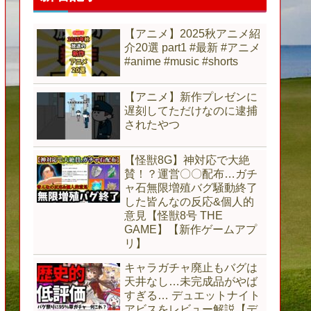
【アニメ】2025秋アニメ紹
介20選 part1 #最新 #アニメ
#anime #music #shorts
【アニメ】新作プレゼンに
遅刻してただけなのに逮捕
されたやつ
【怪獣8G】神対応で大絶
賛！？運営〇〇配布…ガチ
ャ石無限増殖バグ騒動終了
した皆んなの反応&個人的
意見【怪獣8号 THE
GAME】【新作ゲームアプ
リ】
キャラガチャ廃止もバグは
天井なし…未完成品がやば
すぎる… デュエットナイト
アビスをレビュー解説【デ