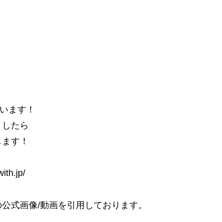
ています！
ましたら
します！
h.jp/
公式画像/動画を引用しております。