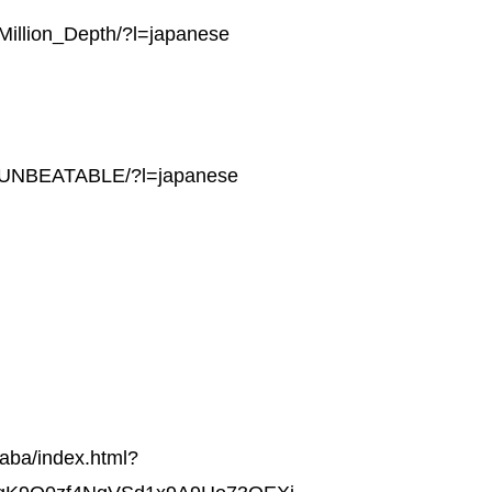
Million_Depth/?l=japanese
0/UNBEATABLE/?l=japanese
aba/index.html?