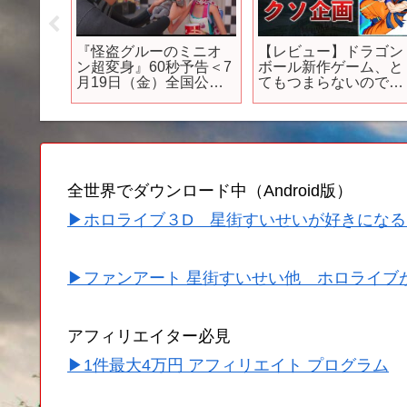
ランキン
『怪盗グルーのミニオ
【レビュー】ドラゴン
目する
ン超変身』60秒予告＜7
ボール新作ゲーム、と
リ
月19日（金）全国公開
てもつまらないので理
ー／新作
＞
由を解説します【ゲキ
シンスクアドラ】
全世界でダウンロード中（Android版）
▶ホロライブ３D 星街すいせいが好きになる
▶ファンアート 星街すいせい他 ホロライブ
アフィリエイター必見
▶1件最大4万円 アフィリエイト プログラム