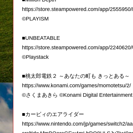
https://store.steampowered.com/app/2555950/
©PLAYISM
■UNBEATABLE
https://store.steampowered.com/app/224062
©Playstack
■桃太郎電鉄２ ～あなたの町も きっとある～
https://www.konami.com/games/momotetsu/2/
©さくまあきら ©Konami Digital Entertainment
■カービィのエアライダー
https://www.nintendo.com/jp/games/switch2/aa