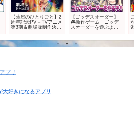
【薬屋のひとりごと】2
【ゴッデスオーダー】
周年記念PV – TVアニメ
🎮新作ゲーム！ゴッデ
か
第3期＆劇場版制作決
スオーダーを遊ぶよ
定！
～！｜#01 【楠木さら
ら】
アプリ
が大好きになるアプリ