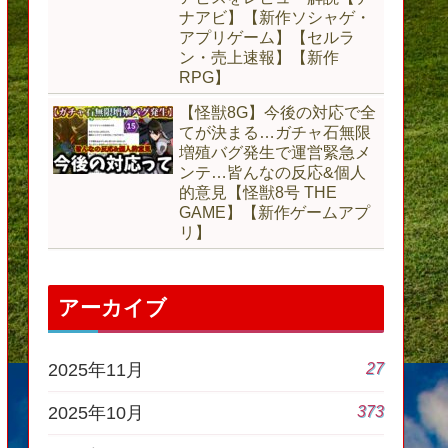
ナアビ】【新作ソシャゲ・
アプリゲーム】【セルラ
ン・売上速報】【新作
RPG】
【怪獣8G】今後の対応で全
てが決まる…ガチャ石無限
増殖バグ発生で運営緊急メ
ンテ…皆んなの反応&個人
的意見【怪獣8号 THE
GAME】【新作ゲームアプ
リ】
アーカイブ
27
2025年11月
373
2025年10月