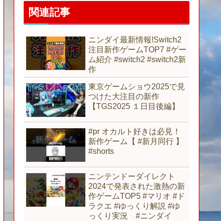
関連記事
ニンダイ最新情報!Switch2
注目新作ゲームTOP7 #ゲー
ム紹介 #switch2 #switch2新
作
東京ゲームショウ2025で見
つけた大注目の新作
【TGS2025 １日目後編】
#pr オカルト好きは必見！
新作ゲーム【 #新月同行 】
#shorts
ニンテンドーダイレクト
2024で発表された激熱の新
作ゲームTOP5 #マリオ #ド
ラクエ #ゆっくり解説 #ゆ
っくり実況 #ニンダイ