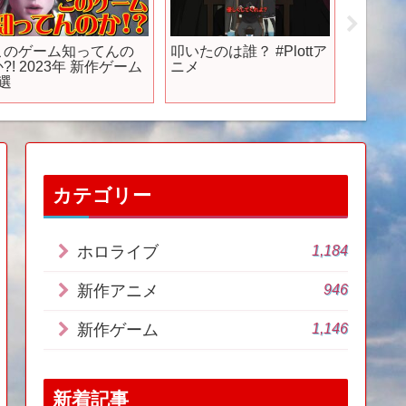
このゲーム知ってんの
叩いたのは誰？ #Plottア
Swit
?! 2023年 新作ゲーム
ニメ
残せない
9選
#Switch
#ninten
#ninten
#nintend
#新作 
図書館
カテゴリー
1,184
ホロライブ
946
新作アニメ
1,146
新作ゲーム
新着記事