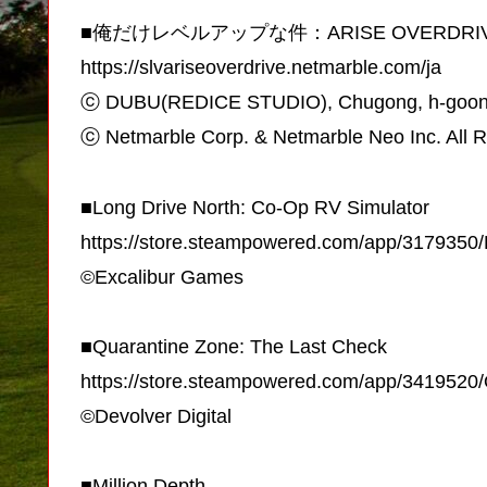
■俺だけレベルアップな件：ARISE OVERDRI
https://slvariseoverdrive.netmarble.com/ja
ⓒ DUBU(REDICE STUDIO), Chugong, h-goon
ⓒ Netmarble Corp. & Netmarble Neo Inc. All 
■Long Drive North: Co-Op RV Simulator
https://store.steampowered.com/app/317935
©Excalibur Games
■Quarantine Zone: The Last Check
https://store.steampowered.com/app/341952
©Devolver Digital
■Million Depth