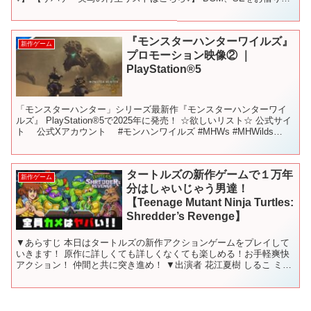
てるサイト↓魔...
『モンスターハンターワイルズ』
新作ゲーム
プロモーション映像② ｜
PlayStation®5
「モンスターハンター」シリーズ最新作『モンスターハンターワイ
ルズ』 PlayStation®5で2025年に発売！ ☆欲しいリスト☆ 公式サイ
ト 公式Xアカウント #モンハンワイルズ #MHWs #MHWilds
#MonsterHun...
タートルズの新作ゲームで１万年
新作ゲーム
分はしゃいじゃう男達！
【Teenage Mutant Ninja Turtles:
Shredder’s Revenge】
▼あらすじ 本日はタートルズの新作アクションゲームをプレイして
いきます！ 原作に詳しくても詳しくなくても楽しめる！お手軽爽快
アクション！ 仲間と共に突き進め！ ▼出演者 花江夏樹 しるこ ミン
トス リモーネ先生 正一 ▼YouTubeチャン...