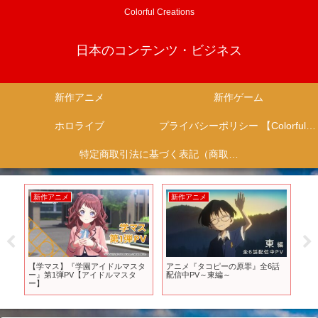
Colorful Creations
日本のコンテンツ・ビジネス
新作アニメ
新作ゲーム
ホロライブ
プライバシーポリシー 【Colorful Creation】
特定商取引法に基づく表記（商取引に関する開示）
新作アニメ
新作アニメ
新
っ
【学マス】『学園アイドルマスタ
アニメ『タコピーの原罪』全6話
突
りに
ー』第1弾PV【アイドルマスタ
配信中PV～東編～
「
返
ー】
な
・
で
テ
れ
て
画】