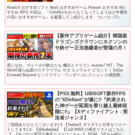
#switch おすすめソフト #ps5 おすすめゲーム #steam おすすめ #お
すすめ RPG 今回は、「やめ時がわからなくなってしまうほど中毒性
の高いおすすめゲーム」を厳選してご紹介します。ついついプレイ
を続けてしまい、時間を忘れて...
【新作アプリゲーム紹介】韓国産
新作ゲーム
ドラゴンズクラウンにネクソンの
サ終ゲー正当後継者が登場の月！
星になれ、ヴェーダの騎士たち 機兵とドラゴン Aurora7 HIT : The
World 廻らぬ星のステラリウム サガ エメラルド ビヨンド │ SaGa
Emerald Beyond ビックリマン・ワンダーコレクション の感想動画
です...
【PS5:無料】UBISOFT新作FPS
新作ゲーム
の”XDefiant”が遂に!!『約束され
た神ゲーが延期を乗り越え最終段
階に!!』【Xディファイアント : 実
況者ジャンヌ】
ご視聴ありがとうございます(:3 【Twitter】ダラダラと日常をツイー
トしてます(:3↓ 【@bulletjda】 【CoD:MW3 の再生リストはこちら
↓】 【サバゲー実写の再生リストはこちら↓】 BGM、SEをお借りし