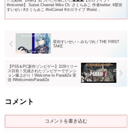
▷元動画 【Raft】気づいたら海にいた🌊🌊🌊【ホロライブ /
#micomet】 Suisei Channel Miko Ch. さくらみこ 作者twitter: #星街
すいせい #さくらみこ #miComet #ホロライブ #holol...
星街すいせい – みちづれ / THE FIRST
TAKE
【PS5＆PC新作ゾンビゲー】2/29リリー
ス目前！完成されたゾンビゲーでテンシ
ョン爆上がり！Welcome to ParadiZe 実
況 #WelcometoParadiZe
コメント
コメントを書き込む