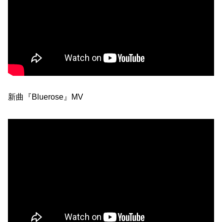
新曲『Bluerose』MV