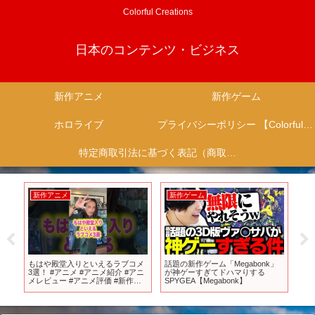
Colorful Creations
日本のコンテンツ・ビジネス
新作アニメ
新作ゲーム
ホロライブ
プライバシーポリシー 【Colorful Creation】
特定商取引法に基づく表記（商取引に関する開示）
新作アニメ
新作ゲーム
新
クエ
もはや殿堂入りといえるラブコメ
話題の新作ゲーム「Megabonk」
【K
ス
3選！ #アニメ #アニメ紹介 #アニ
が神ゲーすぎてドハマりする
ビー
メレビュー #アニメ評価 #新作ア
SPYGEA【Megabonk】
…
ニメ #推薦アニメ #オタク #フィギ
ュア #アニソン #short #shorts #社
長