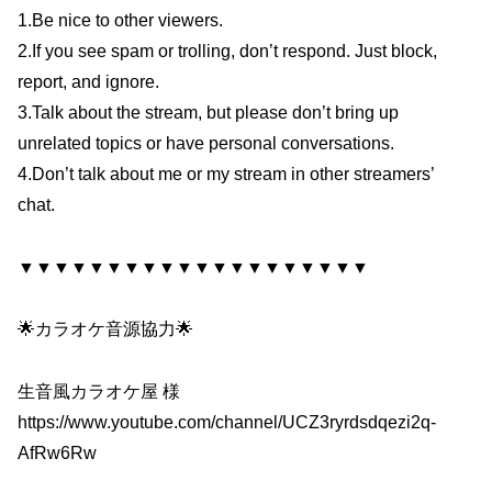
1.Be nice to other viewers.
2.If you see spam or trolling, don’t respond. Just block,
report, and ignore.
3.Talk about the stream, but please don’t bring up
unrelated topics or have personal conversations.
4.Don’t talk about me or my stream in other streamers’
chat.
▼▼▼▼▼▼▼▼▼▼▼▼▼▼▼▼▼▼▼▼
🌟カラオケ音源協力🌟
生音風カラオケ屋 様
https://www.youtube.com/channel/UCZ3ryrdsdqezi2q-
AfRw6Rw