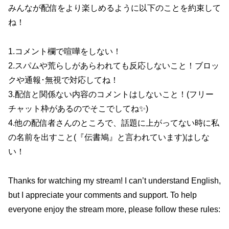
みんなが配信をより楽しめるように以下のことを約束して
ね！
1.コメント欄で喧嘩をしない！
2.スパムや荒らしがあらわれても反応しないこと！ブロッ
クや通報･無視で対応してね！
3.配信と関係ない内容のコメントはしないこと！(フリー
チャット枠があるのでそこでしてね✨)
4.他の配信者さんのところで、話題に上がってない時に私
の名前を出すこと(『伝書鳩』と言われています)はしな
い！
Thanks for watching my stream! I can’t understand English,
but I appreciate your comments and support. To help
everyone enjoy the stream more, please follow these rules: