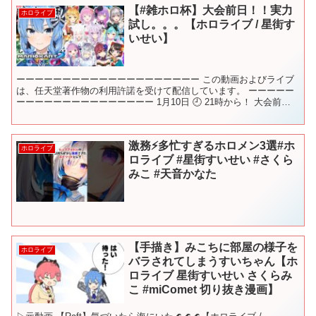
【#雑ホロ杯】大会前日！！実力
ホロライブ
試し。。。【ホロライブ / 星街す
いせい】
ーーーーーーーーーーーーーーーーーーーー この動画およびライブ
は、任天堂著作物の利用許諾を受けて配信しています。 ーーーーー
ーーーーーーーーーーーーーーー 1月10日 🕘 21時から！ 大会前
日！！実力試し。。。 ◆白上フブキ ◆夜空メル ...
激務⚡️多忙すぎるホロメン3選#ホ
ホロライブ
ロライブ #星街すいせい #さくら
みこ #天音かなた
【手描き】みこちに部屋の様子を
ホロライブ
バラされてしまうすいちゃん【ホ
ロライブ 星街すいせい さくらみ
こ #miComet 切り抜き漫画】