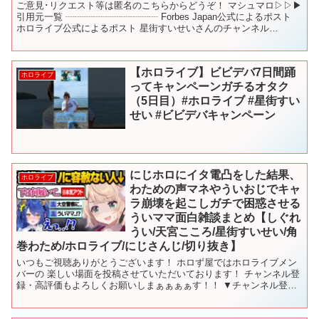
ご意見･リクエスト等は匿名のこちらからどうぞ！ マシュマロ▷▷▶︎
引用元一覧 ┈┈┈┈┈┈┈┈┈┈ Forbes Japan公式によるポスト
ホロライブ公式によるポスト 星街すいせいさんのチャンネル
▷▶▷@HoshimachiSuise...
【ホロライブ】ビビデバ7日間踊
ホロライブ
ってキャンペーンガチるオタク
（5日目）#ホロライブ #星街すい
せい #ビビデバキャンペーン
にじホロにイタ電凸をした結果、
ホロライブ
わための声マネやういおじでキャ
ラ崩壊を起こしガチで困惑させる
ういママ面白雑談まとめ【しぐれ
うい/天宮こころ/星街すいせい/角
巻わため/ホロライブ/にじさんじ/切り抜き】
いつもご視聴ありがとうございます！ ホロず屋ではホロライブメン
バーの 楽しい場面を投稿させていただいております！ チャンネル登
録・高評価もよろしくお願いしまぁぁぁぁす！！ ▼チャンネル登録
はこちら▼ 【元動画様はこちらです】 【配信日：20...