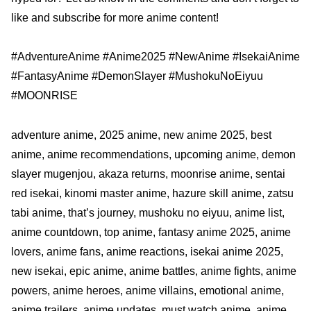
like and subscribe for more anime content!
#AdventureAnime #Anime2025 #NewAnime #IsekaiAnime
#FantasyAnime #DemonSlayer #MushokuNoEiyuu
#MOONRISE
adventure anime, 2025 anime, new anime 2025, best
anime, anime recommendations, upcoming anime, demon
slayer mugenjou, akaza returns, moonrise anime, sentai
red isekai, kinomi master anime, hazure skill anime, zatsu
tabi anime, that’s journey, mushoku no eiyuu, anime list,
anime countdown, top anime, fantasy anime 2025, anime
lovers, anime fans, anime reactions, isekai anime 2025,
new isekai, epic anime, anime battles, anime fights, anime
powers, anime heroes, anime villains, emotional anime,
anime trailers, anime updates, must watch anime, anime