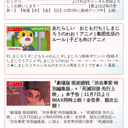
ビックリ。 ￣￣￣￣￣￣￣￣￣￣￣￣ よければチャンネル登録よろ
しくお願いします！ ￣￣￣￣￣￣￣￣￣￣￣￣ 【夏はほぼ毎日更
新！】 【毎週【水】【金】【日】の20:00-に動画アップ中】 お願い
します！ 使用BGM【極東の羊、テレキャスタ...
あたらしい おともだち | しまじ
新作アニメ
ろうのわお！アニメ | 集団生活の
ルール | 子ども向けアニメ
#しまじろう #こどもちゃれんじ #しまじろう映画 #ウンパパ投稿 #
しまじろうアニメ #しまじろうのわお 〜・〜・〜・〜・〜・〜・〜
☆★しまじろうチャンネルのオススメ再生リストです★☆ ▷最新月
号のご案内 ▷こどもちゃれんじEnglis...
『劇場版 呪術廻戦「渋谷事変 特
新作アニメ
別編集版」×「死滅回游 先行上
映」』本予告｜11月7日より
IMAX同時上映！全世界、順次公
開！
『劇場版 呪術廻戦 「渋谷事変 特別編集版」×「死滅回游 先行上
映」』 11月7日(金)よりIMAX同時上映！ 全世界、順次公開決定―
「渋谷事変 特別編集版」に加え、全世界待望の新章 「死滅回游 前
編」第1・2話を世界初公開！ 渋谷から日...