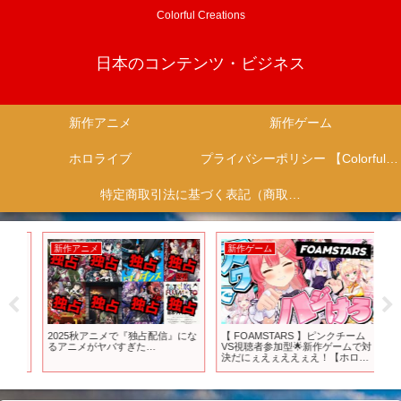
Colorful Creations
日本のコンテンツ・ビジネス
新作アニメ
新作ゲーム
ホロライブ
プライバシーポリシー 【Colorful Creation】
特定商取引法に基づく表記（商取引に関する開示）
新作アニメ
新作ゲーム
新
的評
2025秋アニメで『独占配信』にな
【 FOAMSTARS 】ピンクチーム
【混
＃
るアニメがヤバすぎた…
VS視聴者参加型🌟新作ゲームで対
定の
決だにぇえぇええぇえ！【ホロラ
おす
イブ/さくらみこ】
編