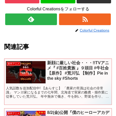
Colorful Creationsをフォローする
Colorful Creations
関連記事
新顔に厳しい社会・・・!!TVアニ
新作アニメ
メ『 #百姓貴族 』９頭目 #牛社会
【原作】 #荒川弘 【制作】Pie in
the sky #Shorts
人気話数を追加配信中! 【あらすじ】 「農家の常識は社会の非常
識」 マンガ家になるまでの七年間、北海道で実家の酪農・畑作業に
従事していた荒川弘。 年中無休で働き、牛を飼い、野菜を作り、 ク
マに怯え、エゾシマリスに翻弄されるというハードな日常...
8/2(金)公開『僕のヒーローアカデ
新作アニメ