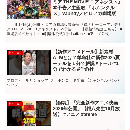
ミア THE MOVIE ユアネクスト』
本予告／主題歌:「ホムンクル
ス」Vaundy／ヒロアカ劇場版
=== 8月2日(金)公開 ヒロアカ劇場版最新作 『僕のヒーローアカデミ
ア THE MOVIE ユアネクスト』本予告 === 【最新情報はこちら】 ■
劇場版公式サイト： ■劇場版公式X(旧Twitter)： ■アニメ公式
Instagram：...
【新作アニメドール】新素材
新作アニメ
ALMとは？羊角社の新作2025夏
モデルを１分で解説 #ドール #1
分でわかる #羊角社
プロフィールとショップ↓クーポンコード配布 【チャンネルメンバー
シップ】
【銀魂】「完全新作アニメ映画
新作アニメ
2026年公開」【銀八先生10月放
送】 #アニメ #anime