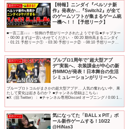
【特報】ニンダイ『ペルソナ新
新作ゲーム
作』発表か…『Switch2』が全て
のゲームソフトが集まるゲーム統
一機へ！！【予想リーク】
■一言二言↓↓↓ ・恒例の予想がリークされたようです🤔 ■チャプター
・00:00 まずは一言いわせてください ・00:20 期待高まるニンダイ
・01:21 予想リーク① ・03:30 予想リーク② ・08:10 予想リーク③
・09:4...
ブルプロ1周年で”超大型アプ
新作ゲーム
デ”実装へ、衣装課金が中心の新
作MMOが発表！日本舞台の生活
シミュレーションがリリースへ
ブループロトコルがまさかの超大型アプデ… 人気の奮わない中、果
たして変化は起きるのか？ ■チャンネル登録はこちら↓
■X（旧:Twitter）： ■チャンネル専用Discord オープニング / 0:00 1.
ブループロトコル / 0:31...
気になってた「BALL x PIT」ボ
新作ゲーム
ール新作ゲームする！10/22
@HiNas3