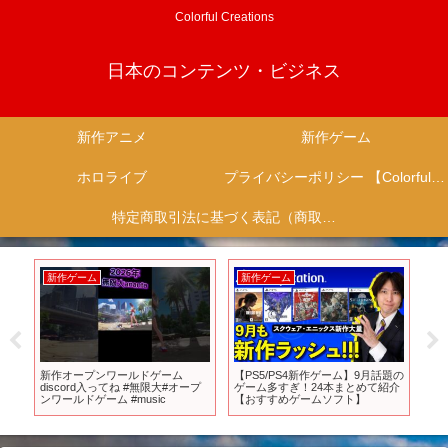
Colorful Creations
日本のコンテンツ・ビジネス
新作アニメ
新作ゲーム
ホロライブ
プライバシーポリシー 【Colorful Creation】
特定商取引法に基づく表記（商取引に関する開示）
新作ゲーム
新作ゲーム
新
新作オープンワールドゲーム
【PS5/PS4新作ゲーム】9月話題の
【
!!
discord入ってね #無限大#オープ
ゲーム多すぎ！24本まとめて紹介
携
ンワールドゲーム #music
【おすすめゲームソフト】
月
ワ
ール
第二