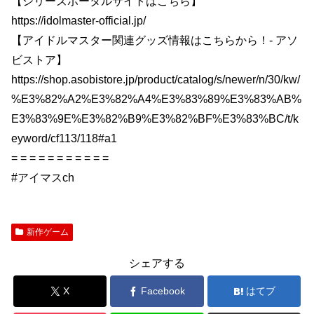
【シリーズポータルサイトはこちら】
https://idolmaster-official.jp/
【アイドルマスター関連グッズ情報はこちらから！- アソ
ビストア】
https://shop.asobistore.jp/product/catalog/s/newer/n/30/kw/
%E3%82%A2%E3%82%A4%E3%83%89%E3%83%AB%
E3%83%9E%E3%82%B9%E3%82%BF%E3%83%BC/t/k
eyword/cf113/118#a1
= = = = = = = = = = =
#アイマスch
新作ゲーム
シェアする
X
Facebook
はてブ