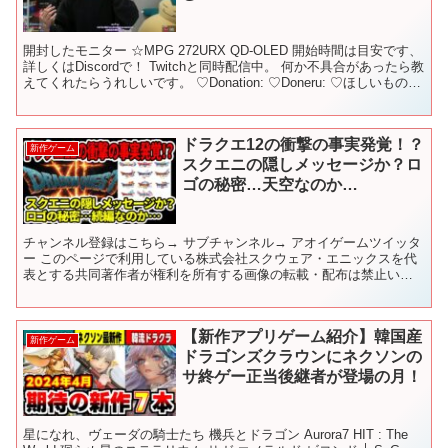
開封したモニター ☆MPG 272URX QD-OLED 開始時間は目安です、
詳しくはDiscordで！ Twitchと同時配信中。 何か不具合があったら教
えてくれたらうれしいです。 ♡Donation: ♡Doneru: ♡ほしいものリ
ス...
ドラクエ12の衝撃の事実発覚！？
新作ゲーム
スクエニの隠しメッセージか？ロ
ゴの秘密…天空なのか…
チャンネル登録はこちら→ サブチャンネル→ アオイゲームツイッタ
ー このページで利用している株式会社スクウェア・エニックスを代
表とする共同著作者が権利を所有する画像の転載・配布は禁止いた
します。 © ARMOR PROJECT/BIRD S...
【新作アプリゲーム紹介】韓国産
新作ゲーム
ドラゴンズクラウンにネクソンの
サ終ゲー正当後継者が登場の月！
星になれ、ヴェーダの騎士たち 機兵とドラゴン Aurora7 HIT : The