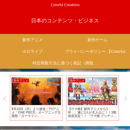
Colorful Creations
日本のコンテンツ・ビジネス
新作アニメ
新作ゲーム
ホロライブ
プライバシーポリシー 【Colorful Creation】
特定商取引法に基づく表記（商取引に関する開示）
新作アニメ
新作アニメ
新
8月10日（日）より放送／TVアニ
【ウマ娘】新作アニメから1
ア
ー
メ「ONE PIECE」オープニング主
年…。遂に2人が主人公に！！3期
ゼ
っ
題歌「カーマイン」
放送決定！！「ウマ娘 プリティー
「ロゼ
】
ELLEGARDEN
ダービーseason3」2023年放送決
定！！！【キタサンブラック】
【サトノダイヤモンド】