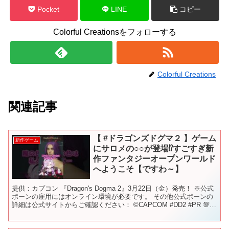
Pocket
LINE
コピー
Colorful Creationsをフォローする
Colorful Creations
関連記事
【 #ドラゴンズドグマ２ 】ゲーム
新作ゲーム
にサロメの○○が登場⁉すごすぎ新
作ファンタジーオープンワールド
へようこそ【ですわ～】
提供：カプコン 『Dragon's Dogma 2』3月22日（金）発売！ ※公式
ポーンの雇用にはオンライン環境が必要です。 その他公式ポーンの
詳細は公式サイトからご確認ください： ©CAPCOM #DD2 #PR 💯未
成年の皆様方へ！！よ...