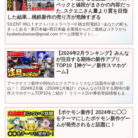
ペックと値段がまさかの内容だっ
た..スクエニさん量より質を目指
した結果…桃鉄新作の売り方が危険すぎる
SILENT HILL f オクトパストラベラー0 桃太郎電鉄2 ~あなたの町も
きっとある~ 東日本編+西日本編 企業様からのご連絡はコチラから
kyabetsuhuman@gmail.com ゲーム情報サイト↓
━━━━━━━━━━━━...
【2024年2月ランキング】みんな
新作ゲーム
が注目する期待の新作アプリ
TOP10【神ゲー／新作スマホゲ
ーム】
アークナイツ新作や同社のエクスアストリスなど話題作が盛り沢
山！！ 2024年2月版（2024年1月集計）のみんなが注目する期待の新
作スマホゲームTOP10をご紹介！ リリース日や事前登録情報もまと
めていますので、ぜひご視聴ください！ ✅新作...
【ポケモン新作】2024年に◯◯
新作ゲーム
をテーマにしたポケモン新作ゲー
ムが発売されると話題に！