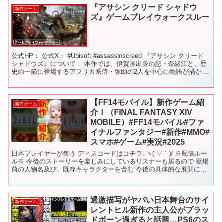
『アサシン クリード シャドウ
新作ゲーム
ズ』ゲームプレイウォークスルー
公式HP： 公式X： #Ubisoft #assassinscreed 『アサシン クリード
シャドウズ』について： 本作では、伊賀国出身の忍・奈緒江と、歴
史の一節に登場するアフリカ系侍・弥助の2人を中心に物語が描かれ
る。激動の戦国時代末期...
【FF14モバイル】新作ゲーム紹
新作ゲーム
介！（FINAL FANTASY XIV
MOBILE）#FF14モバイル#ファ
イナルファンタジー#新作#MMO#
スマホ#ゲーム#実況#2025
日本プレイヤーが集う ディスコードはコチラ↓ヽ(´▽｀)/ ※配信ルー
ル※ 今後のストーリーを楽しみにしているリスナーも居るので 登場
前の人物名及び、既存キャラクターを含む 今後の具体的な展開に対
するネタバレコメントは即ブロック させてもら...
過激描写がヤバい日本舞台のサイ
新作ゲーム
レントヒル新作の主人公がブラッ
ドボーン過ぎると話題…PS6のス