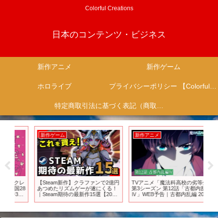
Colorful Creations
日本のコンテンツ・ビジネス
新作アニメ
新作ゲーム
ホロライブ
プライバシーポリシー 【Colorful Creation】
特定商取引法に基づく表記（商取引に関する開示）
新作ゲーム
新作アニメ
新
クレ
【Steam新作】クラファンで2億円
TVアニメ「魔法科高校の劣等生」
スー
28
あつめたリズムゲーが遂にくる！
第3シーズン 第12話「古都内乱編
ボリー
0
｜Steam期待の最新作15選【2025
Ⅳ」WEB予告｜古都内乱編 2024
ス
年9月15日～21日発売】
年5月31日（金）より各局にて放
送中！