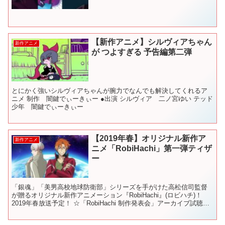
【新作アニメ】シルヴィアちゃん
新作アニメ
が つよすぎる 予告編第二弾
とにかく強いシルヴィアちゃんが腕力でなんでも解決してくれるア
ニメ 制作 闇鍵でぃーきぃー ●出演 シルヴィア 二ノ宮ゆい テッド
少年 闇鍵でぃーきぃー
【2019年春】オリジナル新作ア
新作アニメ
ニメ「RobiHachi」第一弾ティザ
ー
「銀魂」「美男高校地球防衛部」シリーズを手がけた高松信司監督
が贈るオリジナル新作アニメーション『RobiHachi』(ロビハチ)！
2019年春放送予定！ ☆「RobiHachi 制作発表会」アーカイブ試聴は
こちら ＜CAST＞ ロビー・ヤ...