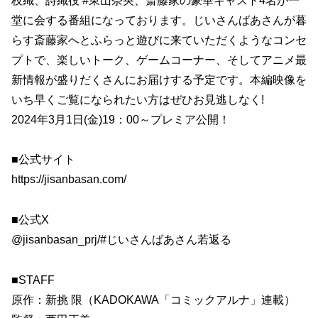
枝織、詩織役 #東山奈央、斎藤家の豪華キャスト4名が一
堂に会する番組になっております。じいさんばあさんが暮
らす斎藤家へとふらっと遊びに来ていただくようなコンセ
プトで、楽しいトーク、ゲームコーナー、そしてアニメ最
新情報が盛りだくさんにお届けする予定です。本編映像を
いち早くご覧になられたい方はぜひお見逃しなく!
2024年3月1日(金)19：00～プレミア公開！
■公式サイト
https://jisanbasan.com/
■公式X
@jisanbasan_prj/#じいさんばあさん若返る
■STAFF
原作：新挑 限（KADOKAWA「コミックアルナ」連載）