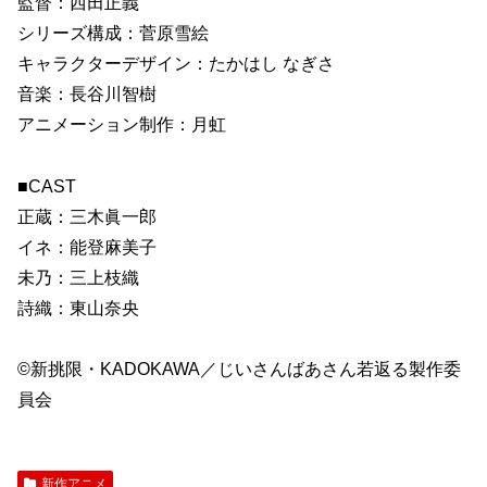
監督：西田正義
シリーズ構成：菅原雪絵
キャラクターデザイン：たかはし なぎさ
音楽：長谷川智樹
アニメーション制作：月虹
■CAST
正蔵：三木眞一郎
イネ：能登麻美子
未乃：三上枝織
詩織：東山奈央
©新挑限・KADOKAWA／じいさんばあさん若返る製作委
員会
新作アニメ