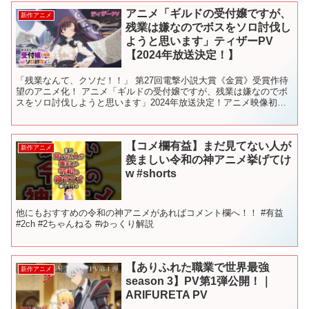
アニメ「ギルドの受付嬢ですが、
新作アニメ
残業は嫌なのでボスをソロ討伐し
ようと思います」ティザーPV
【2024年放送決定！】
「残業なんて、クソだ！！」 第27回電撃小説大賞《金賞》受賞作待
望のアニメ化！ アニメ「ギルドの受付嬢ですが、残業は嫌なのでボ
スをソロ討伐しようと思います」2024年放送決定！アニメ映像初出
しとなるティザーPV解禁！ 【作品情報】 ■スタッ...
【コメ欄有益】まだ見てない人が
新作アニメ
羨ましい令和の神アニメ挙げてけ
w #shorts
他にもおすすめの令和の神アニメがあればコメント欄へ！！ #有益
#2ch #2ちゃんねる #ゆっくり解説
【ありふれた職業で世界最強
新作アニメ
season 3】PV第1弾公開！｜
ARIFURETA PV