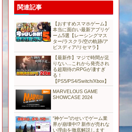
関連記事
【おすすめスマホゲーム】
本当に面白い最新アプリゲ
ーム5選【レーシングマス
ター/ラスクラ/空の軌跡/ア
ビスディア/リセマラ】
【最新作】マジで時間が足
りない…これから発売され
る超期待のRPGが凄すぎ
る！
【PS5/PS4/Switch/Xbox】
MARVELOUS GAME
SHOWCASE 2024
“神ゲー”のせいでゲーム業
界が崩壊中!? 新作が売れな
い理由を徹底解説します