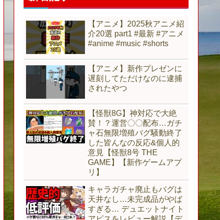
【アニメ】2025秋アニメ紹
介20選 part1 #最新 #アニメ
#anime #music #shorts
【アニメ】新作プレゼンに
遅刻してただけなのに逮捕
されたやつ
【怪獣8G】神対応で大絶
賛！？運営〇〇配布…ガチ
ャ石無限増殖バグ騒動終了
した皆んなの反応&個人的
意見【怪獣8号 THE
GAME】【新作ゲームアプ
リ】
キャラガチャ廃止もバグは
天井なし…未完成品がやば
すぎる… デュエットナイト
アビスをレビュー解説【デ