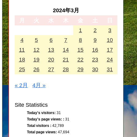
2024年3月
月
火
水
木
金
土
日
1
2
3
4
5
6
7
8
9
10
11
12
13
14
15
16
17
18
19
20
21
22
23
24
25
26
27
28
29
30
31
« 2月
4月 »
Site Statistics
Today's visitors:
31
Today's page views: :
31
Total visitors :
42,789
Total page views:
47,694