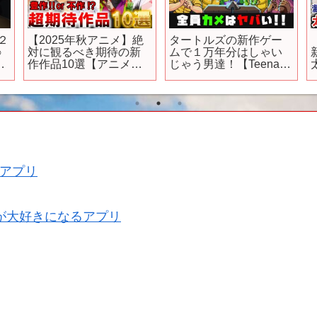
２
【2025年秋アニメ】絶
タートルズの新作ゲー
○
対に観るべき期待の新
ムで１万年分はしゃい
フ
作作品10選【アニメ】
じゃう男達！【Teenage
【紹介】【感想】【お
Mutant Ninja Turtles:
すすめ】【ゆっくり解
Shredder’s Revenge】
説】【千歳くんはラム
ネ瓶のなか】【私を喰
べたい、ひとでなし】
【永久のユウグレ】
アプリ
が大好きになるアプリ