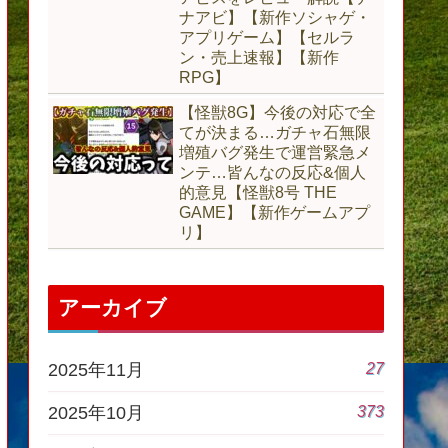
ナアビ】【新作ソシャゲ・
アプリゲーム】【セルラ
ン・売上速報】【新作
RPG】
【怪獣8G】今後の対応で全
てが決まる…ガチャ石無限
増殖バグ発生で運営緊急メ
ンテ…皆んなの反応&個人
的意見【怪獣8号 THE
GAME】【新作ゲームアプ
リ】
アーカイブ
27
2025年11月
373
2025年10月