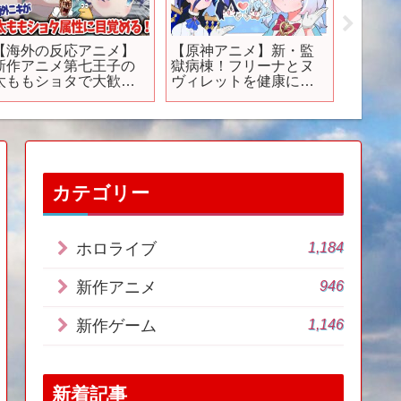
【海外の反応アニメ】
【原神アニメ】新・監
TVア
新作アニメ第七王子の
獄病棟！フリーナとヌ
うた Se
太ももショタで大歓喜
ヴィレットを健康にせ
ィンナイ
の海外ニキたち！【ゆ
よ！【Genshin Anime】
フジテ
っくり解説】
ナ”にて
分から
カテゴリー
1,184
ホロライブ
946
新作アニメ
1,146
新作ゲーム
新着記事