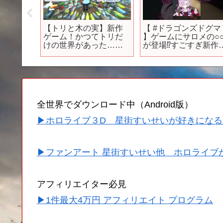
キルで異
【トリと木の実】新作
【 #ドラゴンズドグマ
』第16話
ゲーム！かつてトリだ
】ゲームにサロメの○
んでもス
けの世界があった…ら
が登場⁉すごすぎ新作
kill
しい【パズルゲーム/ゲ
ァンタジーオープンワ
メ
ーム配信】
ールドへようこそ【で
すわ～】
全世界でダウンロード中（Android版）
▶ホロライブ３D 星街すいせいが好きになる
▶ファンアート 星街すいせい他 ホロライブ
アフィリエイター必見
▶1件最大4万円 アフィリエイト プログラム