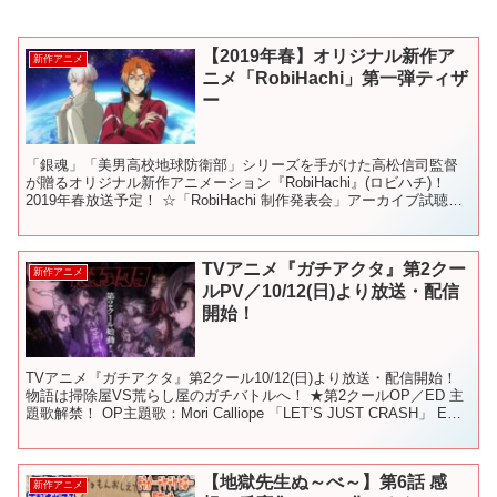
【2019年春】オリジナル新作ア
新作アニメ
ニメ「RobiHachi」第一弾ティザ
ー
「銀魂」「美男高校地球防衛部」シリーズを手がけた高松信司監督
が贈るオリジナル新作アニメーション『RobiHachi』(ロビハチ)！
2019年春放送予定！ ☆「RobiHachi 制作発表会」アーカイブ試聴は
こちら ＜CAST＞ ロビー・ヤ...
TVアニメ『ガチアクタ』第2クー
新作アニメ
ルPV／10/12(日)より放送・配信
開始！
TVアニメ『ガチアクタ』第2クール10/12(日)より放送・配信開始！
物語は掃除屋VS荒らし屋のガチバトルへ！ ★第2クールOP／ED 主
題歌解禁！ OP主題歌：Mori Calliope 「LET’S JUST CRASH」 ED
主題歌...
【地獄先生ぬ～べ～】第6話 感
新作アニメ