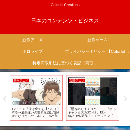
Colorful Creations
日本のコンテンツ・ビジネス
新作アニメ
新作ゲーム
ホロライブ
プライバシーポリシー 【Colorful Creation】
特定商取引法に基づく表記（商取引に関する開示）
新作アニメ
新作アニメ
新
る
TVアニメ『俺は全てを【パリイ】
「湯冷めしまくりだ…」／『ゆる
『
冬】
する〜逆勘違いの世界最強は冒険
キャン△SEASON２』Blu-
国編
者になりたい〜』本PV｜2024年7
ray&DVD新作アニメーション『旅
シ
月4日放送開始
するしまりん』より #shorts