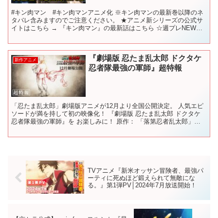
#キン肉マン #キン肉マンアニメ化 ※キン肉マンの最新巻以降のネ
タバレ含みますのでご注意ください。 ★アニメ新シリーズの公式サ
イトはこちら → 『キン肉マン』の最新話はこちら ☆週プレNEWS
→httpswpb.shueisha.co.j...
『劇場版 忍たま乱太郎 ドクタケ
新作アニメ
忍者隊最強の軍師』超特報
「忍たま乱太郎」劇場版アニメが12月より全国公開決定。 人気エピ
ソードが満を持して初の映像化！ 『劇場版 忍たま乱太郎 ドクタケ
忍者隊最強の軍師』を お楽しみに！ 原作： 「落第忍者乱太郎」尼
子騒兵衛（朝日新聞出版刊） テレビアニメシリーズ...
TVアニメ『新米オッサン冒険者、最強パ
ーティに死ぬほど鍛えられて無敵にな
る。』第1弾PV│2024年7月放送開始！