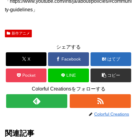
「https://www.youtube.com/intl/ja/about/policies/#communi
ty-guidelines」
新作アニメ
シェアする
X
Facebook
はてブ
Pocket
LINE
コピー
Colorful Creationsをフォローする
Colorful Creations
関連記事