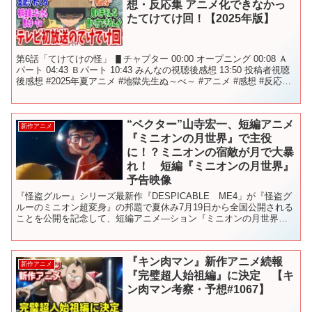
想・反応集 アニメ化できなかっ
たてけてけ回！【2025年版】
第6話「てけてけの怪」 ▋チャプター 00:00 オープニング 00:08 Ａ
パート 04:43 Ｂパート 10:43 みんなの視聴後感想 13:50 投稿者視聴
後感想 #2025年夏アニメ #地獄先生ぬ～べ～ #アニメ #感想 #反応集
...
“ベクター”山寺宏一、短編アニメ
新作アニメ
『ミニオンの月世界』で主役
に！？ミニオンの宿敵が月で大暴
れ！ 短編『ミニオンの月世界』
予告映像
『怪盗グルー』シリーズ最新作『DESPICABLE ME4」が『怪盗グ
ルーのミニオン超変身』の邦題で夏休み7月19日から全国公開される
ことを公開を記念して、短編アニメ―ション『ミニオンの月世界』
が3月15日から全国公開されるイルミネーション...
『キン肉マン』新作アニメ続報
新作アニメ
『完璧超人始祖編』に決定 【キ
ン肉マン考察・予想#1067】